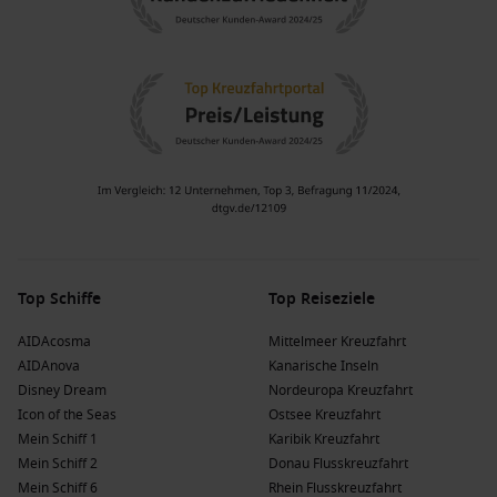
Nachbarhäfen des Nord-Ostsee-Kanals,
Deutschland
Wenn Sie eine Kreuzfahrt machen, die den Nord-Ostsee-
Kanal ansteuert, gibt es viele spannende Hafenstädte zu
erkunden. Hier sind einige der häufigsten Stopps:
Kopenhagen
,
Dänemark
: Diese wunderschöne Hauptstadt
ist berühmt für ihre bunten Häuser und historischen
Sehenswürdigkeiten. Besuchen Sie die Kleinen
Meerjungfrau oder die historischen Gärten von Tivoli.
Oslo
,
Norwegen
: Die norwegische Hauptstadt ist bekannt
Top Schiffe
Top Reiseziele
für ihre beeindruckende Architektur und das
AIDAcosma
Mittelmeer Kreuzfahrt
bemerkenswerte Munch-Museum. Erleben Sie die
AIDAnova
Kanarische Inseln
atemberaubende Natur der Fjorde in der Umgebung.
Disney Dream
Nordeuropa Kreuzfahrt
Stockholm
,
Schweden
: Die Stadt auf 14 Inseln bietet eine
Icon of the Seas
Ostsee Kreuzfahrt
faszinierende Kombination aus historischem Charme und
Mein Schiff 1
Karibik Kreuzfahrt
modernem Design. Der Besuch der Altstadt Gamla Stan ist
Mein Schiff 2
Donau Flusskreuzfahrt
ein Muss.
Mein Schiff 6
Rhein Flusskreuzfahrt