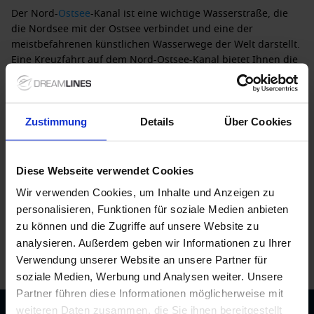
Der Nord-
Ostsee
-Kanal ist eine wichtige Wasserstraße, die
die Nordsee mit der Ostsee verbindet und eine der
meistbefahrenen künstlichen Wasserwege der Welt darstellt.
Eine Kreuzfahrt auf dem Nord-Ostsee-Kanal bietet Ihnen die
Möglichkeit, die beeindruckenden Landschaften und die
maritime Geschichte dieser Region hautnah zu erleben.
Wussten Sie, dass der Kanal mit einer Länge von 98
Kilometern mehr als 150 Jahre alt ist und es Schiffen
Zustimmung
Details
Über Cookies
ermöglicht, die lange Reise um
Dänemark
zu vermeiden? Das
ist nicht nur praktisch, sondern auch besonders reizvoll für
Kreuzfahrtpassagiere!
Diese Webseite verwendet Cookies
Wir verwenden Cookies, um Inhalte und Anzeigen zu
Details über den Nord-Ostsee-Kanal,
personalisieren, Funktionen für soziale Medien anbieten
Deutschland
zu können und die Zugriffe auf unsere Website zu
analysieren. Außerdem geben wir Informationen zu Ihrer
Wenn Ihr Kreuzfahrtschiff im Nord-Ostsee-Kanal anlegt, gibt
es viel zu entdecken:
Verwendung unserer Website an unsere Partner für
soziale Medien, Werbung und Analysen weiter. Unsere
Besuch der Schleusen in
Kiel
: Erleben Sie das
Partner führen diese Informationen möglicherweise mit
faszinierende Schleusensystem und die beeindruckenden
weiteren Daten zusammen, die Sie ihnen bereitgestellt