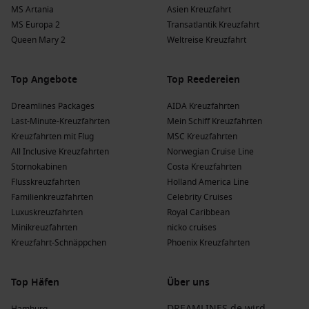
Gdansk,
Polen
: Diese historische Stadt bietet eine
MS Artania
Asien Kreuzfahrt
reichhaltige Geschichte und atemberaubende Architektur.
MS Europa 2
Transatlantik Kreuzfahrt
Besuchen Sie die weltberühmte Danziger Werft und
Queen Mary 2
Weltreise Kreuzfahrt
probieren Sie die lokale Küche.
Amsterdam
,
Niederlande
: Die Grachtenstadt begeistert
Top Angebote
Top Reedereien
mit ihrer vielfältigen Kultur, Kunst und gemütlichen Cafés.
Ein Besuch im Van-Gogh-Museum oder eine Grachtenfahrt
Dreamlines Packages
AIDA Kreuzfahrten
sind unvergessliche Erlebnisse.
Last-Minute-Kreuzfahrten
Mein Schiff Kreuzfahrten
Kreuzfahrten mit Flug
MSC Kreuzfahrten
Beliebte Regionen bei Kreuzfahrten
All Inclusive Kreuzfahrten
Norwegian Cruise Line
Stornokabinen
Costa Kreuzfahrten
Eine Kreuzfahrt über den Nord-Ostsee-Kanal bietet die
Flusskreuzfahrten
Holland America Line
Möglichkeit, verschiedene aufregende Regionen zu
Familienkreuzfahrten
Celebrity Cruises
entdecken. Hier sind einige der bemerkenswertesten:
Luxuskreuzfahrten
Royal Caribbean
Minikreuzfahrten
nicko cruises
Benelux
: Diese Region umfasst
Belgien
, die Niederlande
Kreuzfahrt-Schnäppchen
Phoenix Kreuzfahrten
und Luxemburg und ist bekannt für ihre reiche kulturelle
Vielfalt und malerischen Landschaften.
Top Häfen
Über uns
Norwegen
: Berühmt für seine beeindruckenden Fjorde,
die unberührte Natur und atemberaubenden Aussichten,
DREAMLINES.de wird