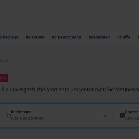
s Package
Reiseziele
Ab Deutschland
Reedereien
Schiffe
orca
20 %
 Sie unvergessliche Momente und entdecken Sie faszinieren
Reedereien
Abreis
Alle Reedereien
Alle A