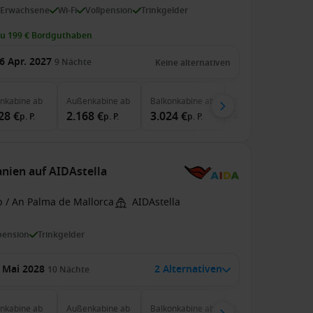
 Erwachsene
Wi-Fi
Vollpension
Trinkgelder
zu 199 € Bordguthaben
6 Apr. 2027
9
Nächte
Keine alternativen
enkabine
ab
Außenkabine
ab
Balkonkabine
ab
Suite
ab
28 €
2.168 €
3.024 €
4.120 €
p. P.
p. P.
p. P.
p. P.
anien auf AIDAstella
b / An Palma de Mallorca
AIDAstella
pension
Trinkgelder
 Mai 2028
2 Alternativen
10
Nächte
enkabine
ab
Außenkabine
ab
Balkonkabine
ab
Suite
ab