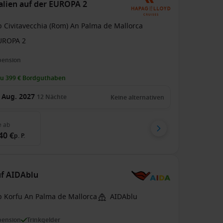
talien auf der EUROPA 2
b Civitavecchia (Rom) An Palma de Mallorca
UROPA 2
pension
zu 399 € Bordguthaben
 Aug. 2027
12
Nächte
Keine alternativen
e
ab
40 €
p. P.
uf AIDAblu
b Korfu An Palma de Mallorca
AIDAblu
pension
Trinkgelder