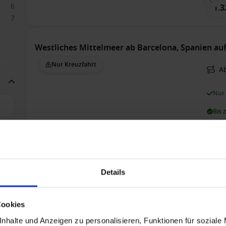
6
1.3
7
Westliches Mittelmeer ab Barcelona, Spanien auf
Nur Kreuzfahrt
A
Nur
Bis 
2
18
18
1
Inn
2.3
Details
Cookies
Westliches Mittelmeer ab Palma de Mallorca, Sp
nhalte und Anzeigen zu personalisieren, Funktionen für soziale