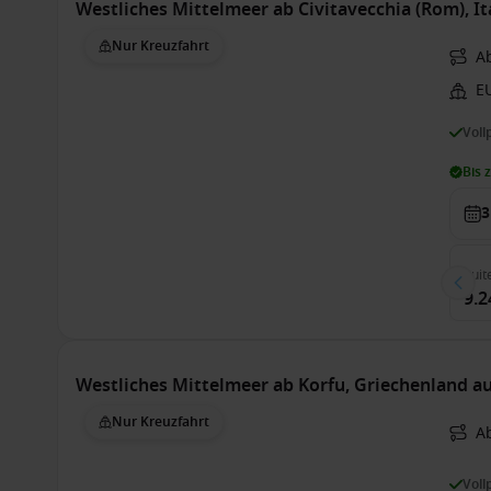
Westliches Mittelmeer ab Civitavecchia (Rom), I
Nur Kreuzfahrt
A
E
Voll
Bis 
3
Suit
9.2
Westliches Mittelmeer ab Korfu, Griechenland a
Nur Kreuzfahrt
A
Voll