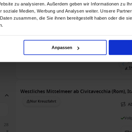
Nur Kreuzfahrt
A
Website zu analysieren. Außerdem geben wir Informationen zu I
r soziale Medien, Werbung und Analysen weiter. Unsere Partner
E
 Daten zusammen, die Sie ihnen bereitgestellt haben oder die s
Voll
n.
Bis 
3
Anpassen
2
Suit
9.1
Westliches Mittelmeer ab Civitavecchia (Rom), It
Nur Kreuzfahrt
Ab
Voll
28
8