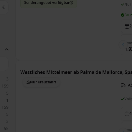
Sonderangebot verfügbar
Nur
€
Bis 
2
Inn
1.9
Westliches Mittelmeer ab Palma de Mallorca, Sp
3
Nur Kreuzfahrt
A
159
5
Voll
1
159
4
5
3
55
Inn