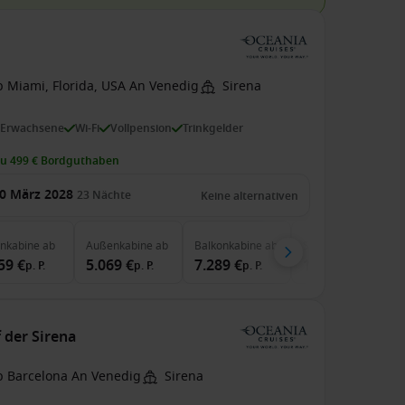
b Miami, Florida, USA An Venedig
Sirena
 Erwachsene
Wi-Fi
Vollpension
Trinkgelder
zu 499 € Bordguthaben
0 März 2028
23
Nächte
Keine alternativen
enkabine
ab
Außenkabine
ab
Balkonkabine
ab
Suite
ab
59 €
5.069 €
7.289 €
10.309 €
p. P.
p. P.
p. P.
p. P.
 der Sirena
b Barcelona An Venedig
Sirena