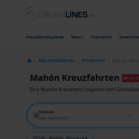
Kreuzfahrtangebote
Wann?
Inspiration
Dreamline
/
Alle Kreuzfahrten
/
Mittelmeer
/
Mahón, Men
Mahón Kreuzfahrten
Bis zu -
Ihre Mahón Kreuzfahrt beginnt hier! Genießen
Reiseziel
Alle Reiseziele
Inkl.: Mahón, Menorca