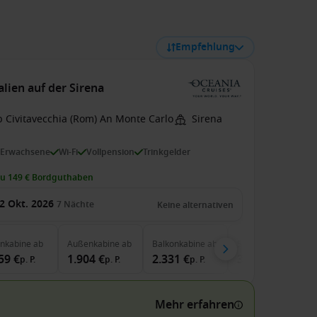
Empfehlung
alien auf der Sirena
b Civitavecchia (Rom) An Monte Carlo
Sirena
 Erwachsene
Wi-Fi
Vollpension
Trinkgelder
zu 149 € Bordguthaben
2 Okt. 2026
7
Nächte
Keine alternativen
enkabine
ab
Außenkabine
ab
Balkonkabine
ab
Suite
ab
59 €
1.904 €
2.331 €
3.038 €
p. P.
p. P.
p. P.
p. P.
Mehr erfahren