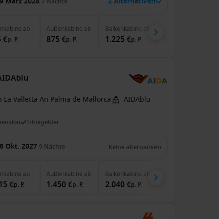
9 März 2028
2 Alternativen
7
Nächte
enkabine
ab
Außenkabine
ab
Balkonkabine
ab
Suite
ab
 €
875 €
1.225 €
1.775 €
p. P.
p. P.
p. P.
p. P.
 AIDAblu
 La Valletta An Palma de Mallorca
AIDAblu
pension
Trinkgelder
6 Okt. 2027
9
Nächte
Keine alternativen
enkabine
ab
Außenkabine
ab
Balkonkabine
ab
Suite
ab
15 €
1.450 €
2.040 €
3.110 €
p. P.
p. P.
p. P.
p. P.