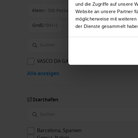
und die Zugriffe auf unsere 
Klein
(< 500 Passagiere)
Mittel
(500-1500)
Website an unsere Partner fü
möglicherweise mit weiteren
Groß
(1501+)
der Dienste gesammelt habe
VASCO DA GAMA
Alle anzeigen
Starthafen
Barcelona, Spanien
Genua, Italien