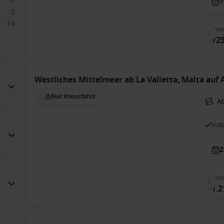
1
2
14
Inn
725
Westliches Mittelmeer ab La Valletta, Malta auf
Nur Kreuzfahrt
Ab
Voll
2
Inn
1.2