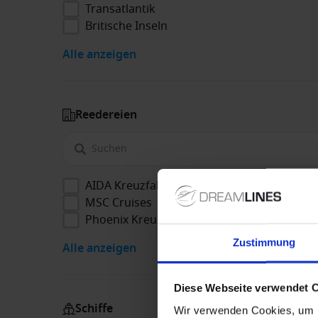
Transatlantik
Britische Inseln
Alle anzeigen
Reedereien
AIDA Kreuzfahrten
MSC Cruises
Phoenix Kreuzfahrten
Zustimmung
Alle anzeigen
Diese Webseite verwendet 
Schiffe
Wir verwenden Cookies, um I