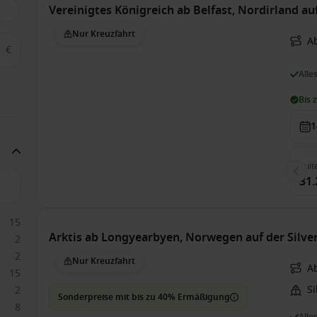
Vereinigtes Königreich ab Belfast, Nordirland au
Nur Kreuzfahrt
Ab
€
Alle
Bis 
1
Suit
31.
15
Arktis ab Longyearbyen, Norwegen auf der Silve
2
2
Nur Kreuzfahrt
A
15
S
2
Sonderpreise mit bis zu 40% Ermäßigung
8
Alle