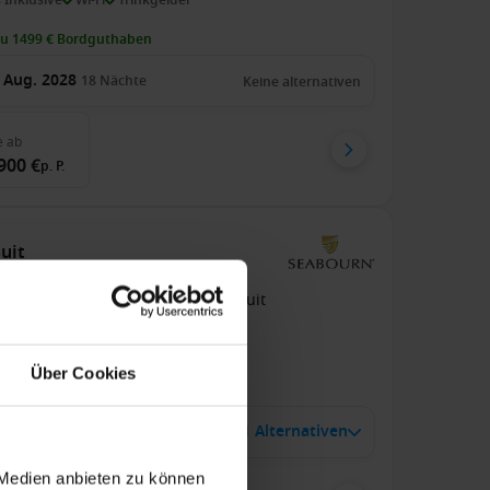
zu 1499 € Bordguthaben
 Aug. 2028
18
Nächte
Keine alternativen
e
ab
900 €
p. P.
suit
 / An Reykjavik
Seabourn Pursuit
s Inklusive
Trinkgelder
Über Cookies
zu 999 € Bordguthaben
4 Juli 2028
1 Alternativen
16
Nächte
 Medien anbieten zu können