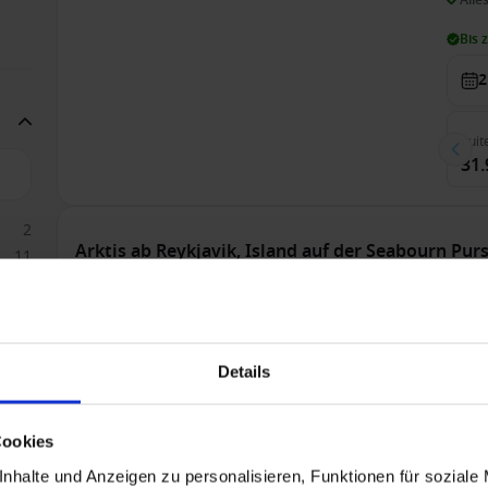
Bis 
2
Suit
31.
2
Arktis ab Reykjavik, Island auf der Seabourn Pur
11
2
Nur Kreuzfahrt
Ab
Alle
Details
Bis 
2
Cookies
nhalte und Anzeigen zu personalisieren, Funktionen für soziale