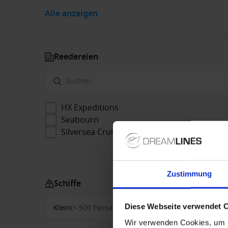
Alle anzeigen
Reedereien
HX Expeditions
Seabourn
Silversea Cruises
Zustimmung
Schiffe
Diese Webseite verwendet 
Klein
(< 500 Passagiere)
Mittel
(500-1500)
Wir verwenden Cookies, um I