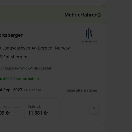
Mehr erfahren
pitsbergen
b Longyearbyen An Bergen, Norway
S Spitsbergen
s Inklusive
Wi-Fi
Trinkgelder
zu 499 € Bordguthaben
4 Sep. 2027
14
Nächte
Keine alternativen
enkabine
ab
Suite
ab
09 €
11.681 €
p. P.
p. P.