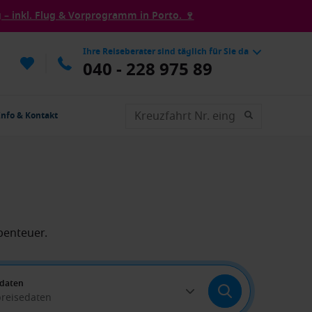
– inkl. Flug & Vorprogramm in Porto. 🍷
Ihre Reiseberater sind täglich für Sie da
040 - 228 975 89
Info & Kontakt
benteuer.
edaten
breisedaten