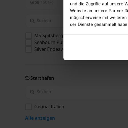
Groß
(1501+)
und die Zugriffe auf unsere 
Website an unsere Partner fü
möglicherweise mit weiteren
der Dienste gesammelt habe
MS Spitsbergen
Seabourn Pursuit
Silver Endeavour
Starthafen
Genua, Italien
Alle anzeigen