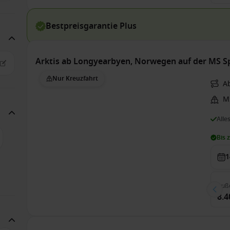
Bestpreisgarantie Plus
Arktis ab Longyearbyen, Norwegen auf der MS S
Nur Kreuzfahrt
A
M
Alle
Bis 
1
Auß
8.4