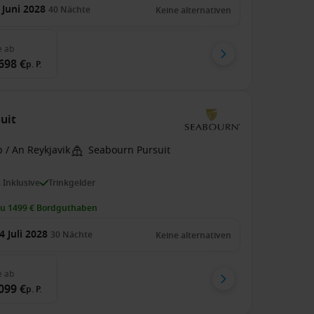
 Juni 2028
40
Nächte
Keine alternativen
e
ab
698 €
p. P.
suit
 / An Reykjavik
Seabourn Pursuit
s Inklusive
Trinkgelder
zu 1499 € Bordguthaben
4 Juli 2028
30
Nächte
Keine alternativen
e
ab
099 €
p. P.