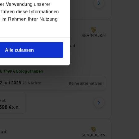
e
ab
hrer Verwendung unserer
898 €
p. P.
 führen diese Informationen
ie im Rahmen Ihrer Nutzung
suit
 / An Reykjavik
Seabourn Pursuit
Alle zulassen
s Inklusive
Trinkgelder
zu 1499 € Bordguthaben
2 Juli 2028
28
Nächte
Keine alternativen
e
ab
598 €
p. P.
suit