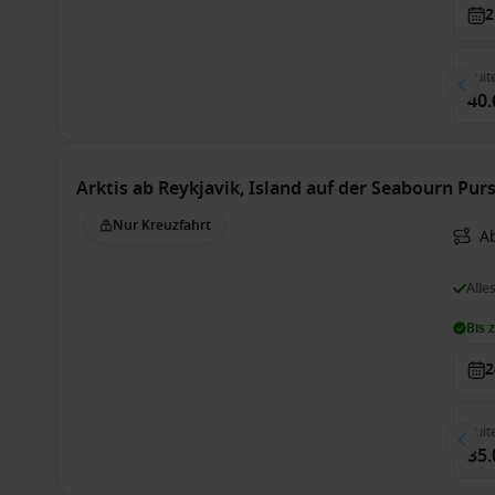
2
Suit
40.
Arktis ab Reykjavik, Island auf der Seabourn Pur
Nur Kreuzfahrt
Ab
Alle
Bis 
2
Suit
35.