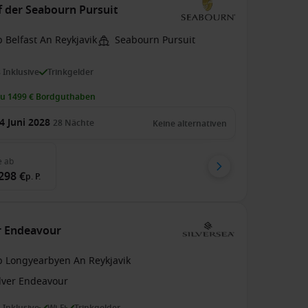
f der Seabourn Pursuit
 Belfast An Reykjavik
Seabourn Pursuit
s Inklusive
Trinkgelder
zu 1499 € Bordguthaben
4 Juni 2028
28
Nächte
Keine alternativen
e
ab
298 €
p. P.
r Endeavour
b Longyearbyen An Reykjavik
ilver Endeavour
s Inklusive
Wi-Fi
Trinkgelder