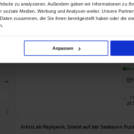
Suit
Website zu analysieren. Außerdem geben wir Informationen zu I
21.
r soziale Medien, Werbung und Analysen weiter. Unsere Partner
 Daten zusammen, die Sie ihnen bereitgestellt haben oder die s
n.
Arktis ab Reykjavik, Island auf der Seabourn Pur
2
Nur Kreuzfahrt
Ab
11
Anpassen
2
Alle
Bis 
1
Suit
31.
2
Arktis ab Reykjavik, Island auf der Seabourn Pur