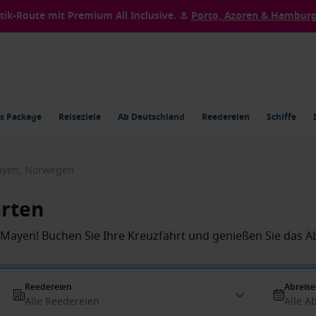
ntik-Route mit Premium All Inclusive. ⚓
Porto, Azoren & Hamburg 
s Package
Reiseziele
Ab Deutschland
Reedereien
Schiffe
Mayen, Norwegen
hrten
n Mayen! Buchen Sie Ihre Kreuzfahrt und genießen Sie das A
Reedereien
Abreis
Alle Reedereien
Alle A