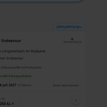
Empfehlung
r Endeavour
b Longyearbyen An Reykjavik
ilver Endeavour
s Inklusive
Wi-Fi
Trinkgelder
zu 999 € Bordguthaben
9 Juli 2027
12
Nächte
Keine alternativen
e
ab
050 €
p. P.