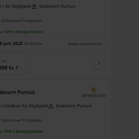
 / An Reykjavik
Seabourn Pursuit
s Inklusive
Trinkgelder
zu 1499 € Bordguthaben
6 Juni 2028
28
Nächte
Keine alternativen
e
ab
398 €
p. P.
eabourn Pursuit
b Lissabon An Reykjavik
Seabourn Pursuit
s Inklusive
Trinkgelder
zu 1999 € Bordguthaben