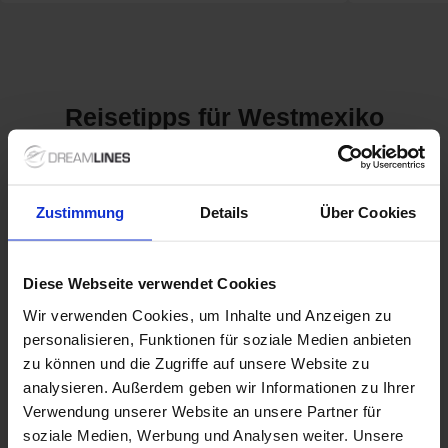
Reisetipps für Westmexiko
Kreuzfahrten nach
Zustimmung
Details
Über Cookies
Westmexiko: Ein Paradies
für Abenteuer und
Diese Webseite verwendet Cookies
Entspannung
Wir verwenden Cookies, um Inhalte und Anzeigen zu
personalisieren, Funktionen für soziale Medien anbieten
Westmexiko besticht durch seine atemberaubenden Strände,
lebendigen Kulturen und üppigen Landschaften. Die Region ist
zu können und die Zugriffe auf unsere Website zu
nicht nur bekannt für ihre Schönheit, sondern auch für ihre
analysieren. Außerdem geben wir Informationen zu Ihrer
reichen Traditionen. Wussten Sie, dass Westmexiko mehrere
Verwendung unserer Website an unsere Partner für
der beliebtesten Urlaubsdestinationen in Mexiko umfasst,
soziale Medien, Werbung und Analysen weiter. Unsere
darunter speziell die
Riviera
Nayarit und die Baja California?