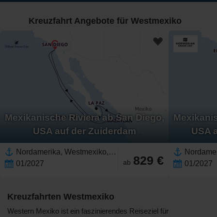
Kreuzfahrt Angebote für Westmexiko
Mexikanische Riviera ab San Diego,
Mexikanis
USA auf der Zuiderdam
USA a
Nordamerika, Westmexiko,Mexiko,Baja California, Mexiko,Mexikanische Riviera,Kalifornien,Vereinigte Staaten,USA Westküste,Pazifik
829 €
ab
01/2027
01/2027
Kreuzfahrten Westmexiko
Western Mexiko ist ein faszinierendes Reiseziel für