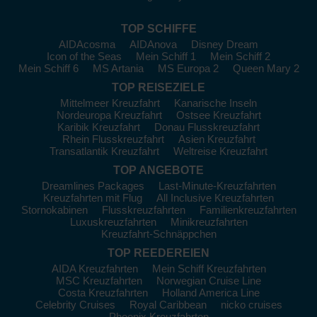
Seabourn:
Mit 6 Schiffen bieten 3 nach Westmexiko an.
Die
Seabourn Quest
und
Seabourn Encore
bieten eine
TOP SCHIFFE
exklusive Atmosphäre und außergewöhnlichen Service.
AIDAcosma
AIDAnova
Disney Dream
Abfahrtsorte sind häufig
Long Beach
oder Miami.
Icon of the Seas
Mein Schiff 1
Mein Schiff 2
Hapag Lloyd:
Diese Reederei verfügt über 5 Schiffe, von
Mein Schiff 6
MS Artania
MS Europa 2
Queen Mary 2
denen eines nach Westmexiko fährt. Die
EUROPA 2
ist
TOP REISEZIELE
bekannt für ihre eleganten Suiten und hohen Standard eines
Mittelmeer Kreuzfahrt
Kanarische Inseln
Luxusschiffs. Abfahrtshäfen sind Los Angeles oder
Colón
.
Nordeuropa Kreuzfahrt
Ostsee Kreuzfahrt
Karibik Kreuzfahrt
Donau Flusskreuzfahrt
Die besten Häfen in Westmexiko
Rhein Flusskreuzfahrt
Asien Kreuzfahrt
Transatlantik Kreuzfahrt
Weltreise Kreuzfahrt
und ihre Angebote
TOP ANGEBOTE
Bei einer Kreuzfahrt nach Westmexiko werden Sie einige der
Dreamlines Packages
Last-Minute-Kreuzfahrten
besten Häfen besuchen, die diese Region zu bieten hat:
Kreuzfahrten mit Flug
All Inclusive Kreuzfahrten
Stornokabinen
Flusskreuzfahrten
Familienkreuzfahrten
Cabo San Lucas
:
Berühmt für seine beeindruckenden
Luxuskreuzfahrten
Minikreuzfahrten
Felsformationen und das lebendige Nachtleben. Machen Sie
Kreuzfahrt-Schnäppchen
eine Bootstour zur El Arco oder entspannen Sie an den
TOP REEDEREIEN
wunderschönen Stränden. Lokale Restaurants bieten frische
AIDA Kreuzfahrten
Mein Schiff Kreuzfahrten
Meeresfrüchte und authentische mexikanische Küche.
MSC Kreuzfahrten
Norwegian Cruise Line
Costa Kreuzfahrten
Holland America Line
Puerto Vallarta
:
Diese charmante Stadt ist bekannt für ihre
Celebrity Cruises
Royal Caribbean
nicko cruises
umwerfenden Strände und lebendige Kultur. Besuchen Sie die
Phoenix Kreuzfahrten