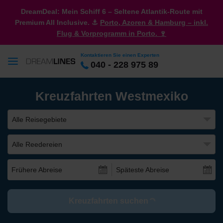
DreamDeal: Mein Schiff 6 – Seltene Atlantik-Route mit
Premium All Inclusive. ⚓
Porto, Azoren & Hamburg – inkl.
Flug & Vorprogramm in Porto. 🍷
Kontaktieren Sie einen Experten
040 - 228 975 89
Kreuzfahrten Westmexiko
Alle Reisegebiete
Alle Reedereien
Frühere Abreise
Späteste Abreise
Kreuzfahrten suchen