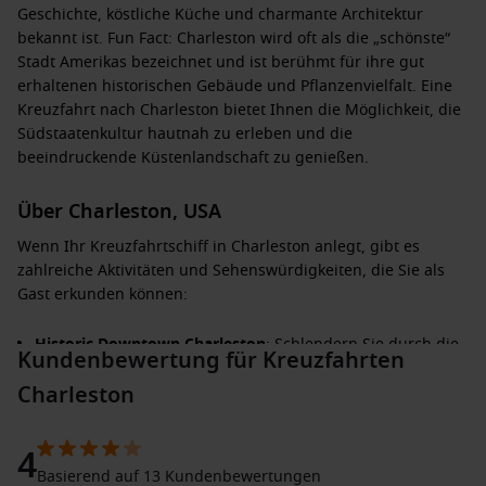
Geschichte, köstliche Küche und charmante Architektur
bekannt ist. Fun Fact: Charleston wird oft als die „schönste“
Stadt Amerikas bezeichnet und ist berühmt für ihre gut
erhaltenen historischen Gebäude und Pflanzenvielfalt. Eine
Kreuzfahrt nach Charleston bietet Ihnen die Möglichkeit, die
Südstaatenkultur hautnah zu erleben und die
beeindruckende Küstenlandschaft zu genießen.
Über Charleston, USA
Wenn Ihr Kreuzfahrtschiff in Charleston anlegt, gibt es
zahlreiche Aktivitäten und Sehenswürdigkeiten, die Sie als
Gast erkunden können:
Historic Downtown Charleston
: Schlendern Sie durch die
Kundenbewertung für Kreuzfahrten
Straßen der Altstadt mit ihren bunten historischen
Charleston
Gebäuden und dem charmanten Flair. Die King Street
bietet eine Vielzahl von Geschäften und Boutiquen.
Fort Sumter National Monument
: Besuchen Sie die
4
historische Stätte, an der der Bürgerkrieg begann, und
Basierend auf 13 Kundenbewertungen