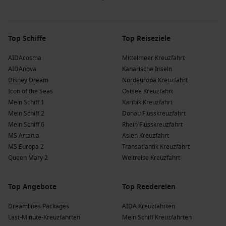
eine vielfältige Mischung aus Kultur und Natur suchen.
Britische Inseln
: Eine Region mit reicher Geschichte und
kulturellem Erbe, die atemberaubende Landschaften bietet
Top Schiffe
Top Reiseziele
und perfekt für die Entdeckung von uralten Burgen und
Traditionen ist.
AIDAcosma
Mittelmeer Kreuzfahrt
AIDAnova
Kanarische Inseln
Beliebte Reedereien und ihre Schiffe, die
Disney Dream
Nordeuropa Kreuzfahrt
Icon of the Seas
Ostsee Kreuzfahrt
Charleston besuchen
Mein Schiff 1
Karibik Kreuzfahrt
Phoenix Kreuzfahrten
: Phoenix hat eine Flotte von 32, von
Mein Schiff 2
Donau Flusskreuzfahrt
denen 2 Charleston ansteuern:
Artania
und
Amera
. Diese
Mein Schiff 6
Rhein Flusskreuzfahrt
Reederei bietet individuelle Reisemöglichkeiten und
MS Artania
Asien Kreuzfahrt
interessante Routen; häufige Abfahrten erfolgen von
MS Europa 2
Transatlantik Kreuzfahrt
Bremerhaven
oder
Santo Domingo
.
Queen Mary 2
Weltreise Kreuzfahrt
Royal Caribbean
: Royal Caribbean hat eine Flotte von 29,
von denen 1 Charleston besucht:
Vision of the Seas
. Diese
Top Angebote
Top Reedereien
Reederei ist bekannt für ihre innovativen Schiffe und viele
Aktivitäten an Bord; häufige Abfahrten erfolgen von
Dreamlines Packages
AIDA Kreuzfahrten
Baltimore
.
Last-Minute-Kreuzfahrten
Mein Schiff Kreuzfahrten