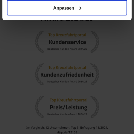
Top-Aktivitäten: Besuchen Sie das Kennedy Space Center
oder verbringen Sie einen Tag in den Themenparks von
Anpassen
Orlando.
Beliebte Regionen, die Charleston besuchen
USA Ostküste
: Diese Region ist bekannt für ihre
geschichtsträchtigen Städte und wunderschöne
Küstenlinie. Eine Kreuzfahrt an der Ostküste ist ideal, um
Kultur, Geschichte und Natur zu entdecken.
Karibik
: Eine begehrte Reiseregion mit Traumstränden
und kristallklarem Wasser. Kreuzfahrten in die Karibik
bieten eine Vielzahl von wundervollen Destinationen und
Erlebnissen.
Östliche Karibik
: Bekannt für ihre paradiesischen Strände,
die in verschiedenen Nuancen von Blau und Grün
leuchten. Ideal für entspannende Strandtage und
Wassersport.
Südliche Karibik
: Diese Region umfasst verschiedene der
schönsten Inseln, am besten für Urlauber geeignet, die