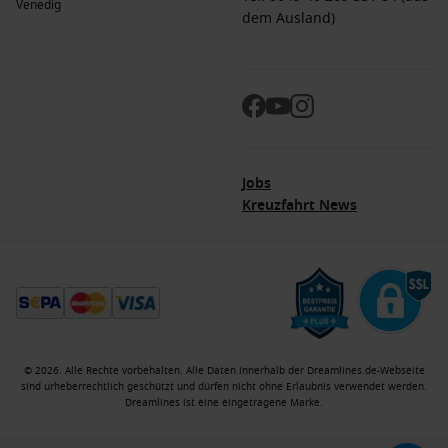
Venedig
Erkundungstouren durch die Stadt und Festivals.
dem Ausland)
Sommer
(
Juni
,
Juli
,
August
)
: Temperaturen zwischen 22 °C
und 30 °C. Diese Monate sind heiß und angenehm für
Strandbesuche und Wassersport, während viele
Veranstaltungen stattfinden.
Herbst
(
September
,
Oktober
,
November
)
: Temperaturen
zwischen 15 °C und 26 °C. Perfekte Bedingungen für
Jobs
Sightseeing und Wanderungen, während die Blätter
Kreuzfahrt News
beginnen, ihre Farben zu verändern.
Winter
(
Dezember
,
Januar
,
Februar
)
: Temperaturen
zwischen 2 °C und 16 °C. Mildere Temperaturen
ermöglichen großartige Besuche in Museen und Festivals
ohne große Menschenmengen.
Häufig gestellte Fragen zu Charleston, USA
© 2026. Alle Rechte vorbehalten. Alle Daten innerhalb der Dreamlines.de-Webseite
Was ist die typische Kostenstruktur einer Kreuzfahrt?
sind urheberrechtlich geschützt und dürfen nicht ohne Erlaubnis verwendet werden.
Dreamlines ist eine eingetragene Marke.
Eine einwöchige Kreuzfahrt nach Charleston kostet