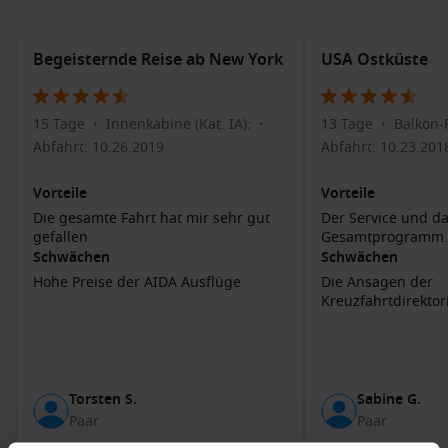
genießen Sie eine beeindruckende Bootsfahrt zum Fort.
The Battery and White Point Garden
: Genießen Sie einen
Begeisternde Reise ab New York
USA Ostküste
malerischen Spaziergang entlang der Promenade und
sehen Sie prächtige Wohnhäuser aus der Zeit des 19.
Jahrhunderts.
15 Tage
Innenkabine (Kat. IA):
13 Tage
Balkon-
•
•
•
South Carolina Aquarium
: Entdecken Sie die lokale
Abfahrt: 10.26.2019
Abfahrt: 10.23.201
Tierwelt und lernen Sie mehr über die Meeresökosysteme
an der Atlantikküste.
Vorteile
Vorteile
Traditionelle Südstaatenküche
: Probieren Sie die
Die gesamte Fahrt hat mir sehr gut
Der Service und d
berühmte Lowcountry-Küche in einem der zahlreichen
gefallen
Gesamtprogramm.
Restaurants, einschließlich klassischer Gerichte wie
Schwächen
Schwächen
Shrimp and Grits und Charleston Chowder.
Hohe Preise der AIDA Ausflüge
Die Ansagen der
Kreuzfahrtdirektori
Häfen, die Sie möglicherweise vor oder nach
Charleston besuchen
New York
,
Vereinigte Staaten
: Eine der bekanntesten
Torsten S.
Sabine G.
Städte der Welt, berühmt für ihre Kultur und
Paar
Paar
Sehenswürdigkeiten.