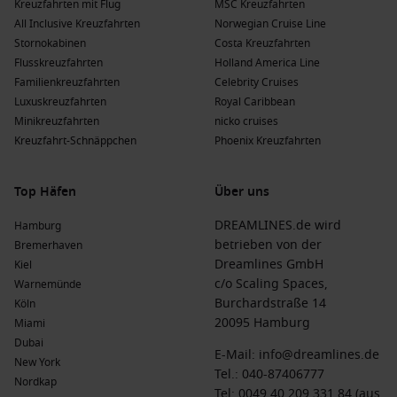
Kreuzfahrten mit Flug
MSC Kreuzfahrten
Carnival Cruise Line
: Carnival hat eine Flotte von 27, von
All Inclusive Kreuzfahrten
Norwegian Cruise Line
denen 1 Charleston ansteuert:
Carnival Sunshine
. Diese
Stornokabinen
Costa Kreuzfahrten
Reederei sorgt für ein unterhaltsames Erlebnis für die
Flusskreuzfahrten
Holland America Line
ganze Familie; häufige Abfahrten erfolgen von Charleston.
Familienkreuzfahrten
Celebrity Cruises
Norwegian Cruise Line
: Norwegian hat eine Flotte von 21,
Luxuskreuzfahrten
Royal Caribbean
von denen 1 Charleston besucht:
Norwegian Jewel
. Diese
Minikreuzfahrten
nicko cruises
Reederei zeichnet sich durch ihr entspanntes Ambiente
Kreuzfahrt-Schnäppchen
Phoenix Kreuzfahrten
und kulinarische Vielfalt aus; häufige Abfahrten erfolgen
von Philadelphia.
Top Häfen
Über uns
AIDA Kreuzfahrten
: AIDA hat eine Flotte von 11, von denen
1 Charleston ansteuert:
AIDAdiva
. Diese Reederei bietet ein
DREAMLINES.de wird
Hamburg
geselliges Erlebnis und eine breite Palette an
betrieben von der
Bremerhaven
Freizeitaktivitäten; häufige Abfahrten erfolgen von
Dreamlines GmbH
Kiel
Hamburg
.
c/o Scaling Spaces,
Warnemünde
Burchardstraße 14
Köln
Die Vorteile einer Kreuzfahrt nach Charleston
20095 Hamburg
Miami
zu verschiedenen Zeiten des Jahres
Dubai
E-Mail:
info@dreamlines.de
New York
Frühling
(
März
,
April
,
Mai
)
: Temperaturen zwischen 12 °C
Tel.:
040-87406777
Nordkap
und 26 °C. Diese Jahreszeit bietet ideales Wetter für
Tel: 0049 40 209 331 84 (aus