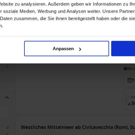
6.9
Website zu analysieren. Außerdem geben wir Informationen zu I
r soziale Medien, Werbung und Analysen weiter. Unsere Partner
 Daten zusammen, die Sie ihnen bereitgestellt haben oder die s
Westliches Mittelmeer ab Civitavecchia (Rom), I
n.
Nur Kreuzfahrt
A
1
1
S
Anpassen
50
Alle
5
1
Bis 
1
Suit
5.5
Westliches Mittelmeer ab Civitavecchia (Rom), I
4
5