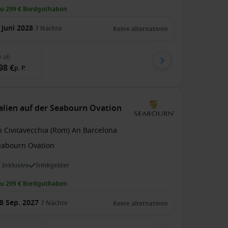
zu 299 € Bordguthaben
 Juni 2028
7
Nächte
Keine alternativen
e
ab
98 €
p. P.
talien auf der Seabourn Ovation
b Civitavecchia (Rom) An Barcelona
eabourn Ovation
s Inklusive
Trinkgelder
zu 299 € Bordguthaben
8 Sep. 2027
7
Nächte
Keine alternativen