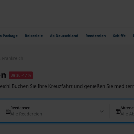
s Package
Reiseziele
Ab Deutschland
Reedereien
Schiffe
, Frankreich
en
Bis zu -17 %
kreich! Buchen Sie Ihre Kreuzfahrt und genießen Sie medite
Reedereien
Abreis
Alle Reedereien
Alle A