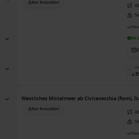
Nur Kreuzfahrt
A
S
Alle
Bis 
2
Suit
5.5
Westliches Mittelmeer ab Civitavecchia (Rom), I
Nur Kreuzfahrt
A
S
Alle