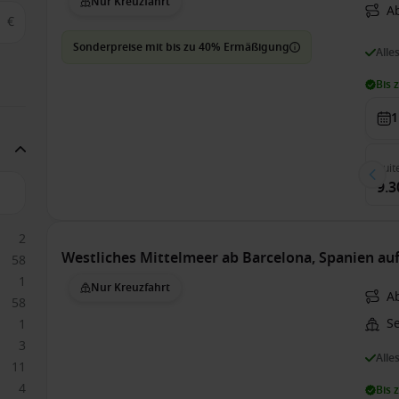
Nur Kreuzfahrt
Ab
€
Sonderpreise mit bis zu 40% Ermäßigung
Alle
Bis 
1
Suit
9.3
2
Westliches Mittelmeer ab Barcelona, Spanien au
58
1
Nur Kreuzfahrt
A
58
S
1
3
Alle
11
4
Bis 