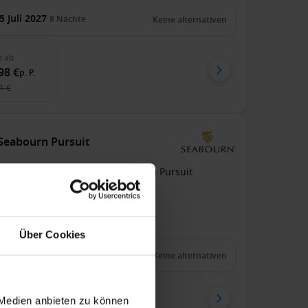
5 Juli 2027
8
Nächte
Keine alternativen
e
ab
98 €
p. P.
1 €
 Seabourn Pursuit
b Genua An Lissabon
Seabourn Pursuit
s Inklusive
Trinkgelder
zu 299 € Bordguthaben
Über Cookies
3 Mai 2028
10
Nächte
Keine alternativen
e
ab
 Medien anbieten zu können