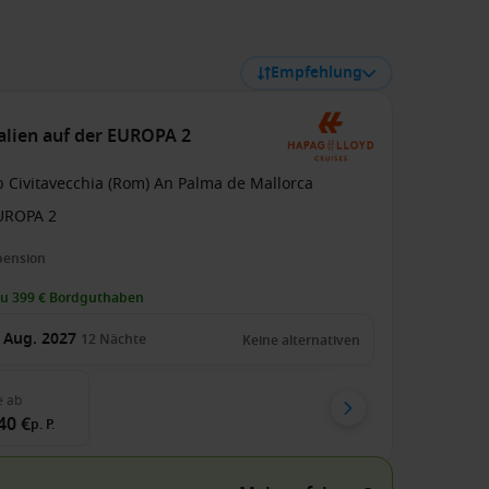
Empfehlung
talien auf der EUROPA 2
b Civitavecchia (Rom) An Palma de Mallorca
UROPA 2
pension
zu 399 € Bordguthaben
 Aug. 2027
12
Nächte
Keine alternativen
e
ab
40 €
p. P.