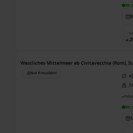
Bis 
3
Suit
6.2
Westliches Mittelmeer ab Civitavecchia (Rom), I
Nur Kreuzfahrt
A
S
Alle
Bis 
1