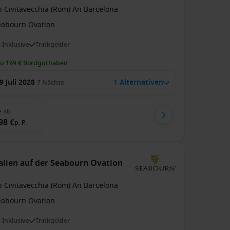
b Civitavecchia (Rom) An Barcelona
eabourn Ovation
s Inklusive
Trinkgelder
zu 199 € Bordguthaben
9 Juli 2028
1 Alternativen
7
Nächte
e
ab
98 €
p. P.
talien auf der Seabourn Ovation
b Civitavecchia (Rom) An Barcelona
eabourn Ovation
s Inklusive
Trinkgelder