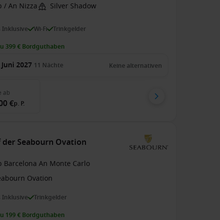
 / An Nizza
Silver Shadow
s Inklusive
Wi-Fi
Trinkgelder
zu 399 € Bordguthaben
 Juni 2027
11
Nächte
Keine alternativen
e
ab
00 €
p. P.
f der Seabourn Ovation
b Barcelona An Monte Carlo
eabourn Ovation
s Inklusive
Trinkgelder
zu 199 € Bordguthaben