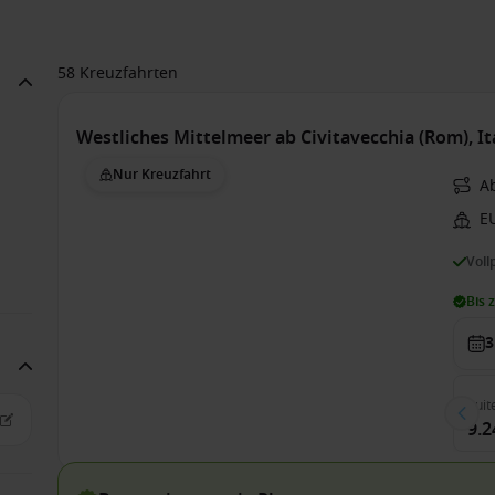
58 Kreuzfahrten
Westliches Mittelmeer ab Civitavecchia (Rom), I
Nur Kreuzfahrt
A
E
Voll
Bis 
3
Suit
9.2