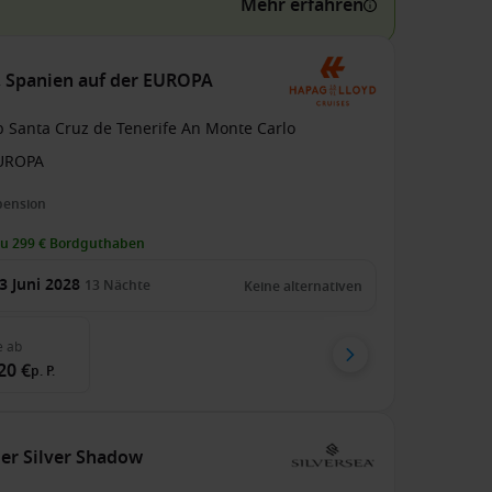
Mehr erfahren
e, Spanien auf der EUROPA
b Santa Cruz de Tenerife An Monte Carlo
UROPA
pension
zu 299 € Bordguthaben
3 Juni 2028
13
Nächte
Keine alternativen
e
ab
20 €
p. P.
der Silver Shadow