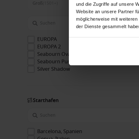
Groß
(1501+)
und die Zugriffe auf unsere 
Website an unsere Partner fü
möglicherweise mit weiteren
der Dienste gesammelt habe
EUROPA
EUROPA 2
Seabourn Ovation
Seabourn Pursuit
Silver Shadow
Starthafen
Barcelona, Spanien
Genua, Italien