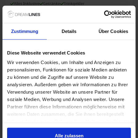
Alles Inklusive
Getränke
Trinkgelder
Bis zu 749 € Bordguthaben
7 Jan. 2029
25
Nächte
Keine alternativen
Zustimmung
Details
Über Cookies
Suite
ab
14.625 €
p. P.
Diese Webseite verwendet Cookies
15.559 €
Wir verwenden Cookies, um Inhalte und Anzeigen zu
personalisieren, Funktionen für soziale Medien anbieten
Nur Kreuzfahrt
zu können und die Zugriffe auf unsere Website zu
Transatlantik ab Lissabon, Portugal auf der
analysieren. Außerdem geben wir Informationen zu Ihrer
Insignia
Verwendung unserer Website an unsere Partner für
soziale Medien, Werbung und Analysen weiter. Unsere
Ab Lissabon An Miami, Florida, USA
Partner führen diese Informationen möglicherweise mit
Insignia
weiteren Daten zusammen, die Sie ihnen bereitgestellt
haben oder die sie im Rahmen Ihrer Nutzung der Dienste
Nur Erwachsene
Wi-Fi
Vollpension
Trinkgelder
gesammelt haben.
Bis zu 749 € Bordguthaben
Alle zulassen