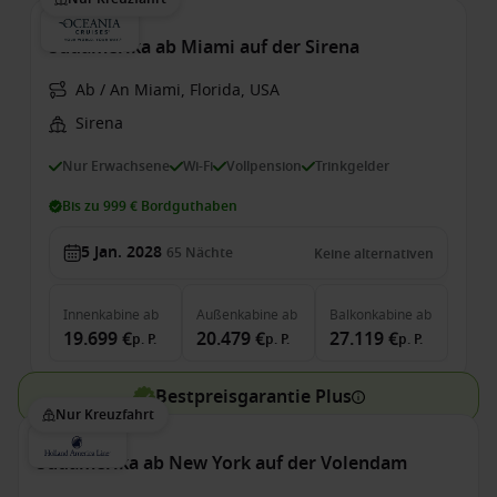
Südamerika ab Miami auf der Sirena
Ab / An Miami, Florida, USA
Sirena
Nur Erwachsene
Wi-Fi
Vollpension
Trinkgelder
Bis zu 999 € Bordguthaben
5 Jan. 2028
65
Nächte
Keine alternativen
Innenkabine
ab
Außenkabine
ab
Balkonkabine
ab
19.699 €
20.479 €
27.119 €
p. P.
p. P.
p. P.
Bestpreisgarantie Plus
Nur Kreuzfahrt
Südamerika ab New York auf der Volendam