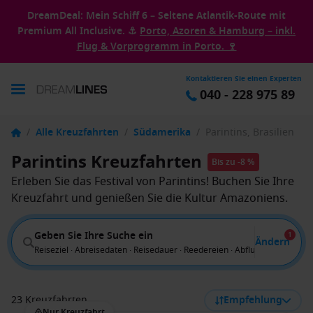
DreamDeal: Mein Schiff 6 – Seltene Atlantik-Route mit
Premium All Inclusive. ⚓
Porto, Azoren & Hamburg – inkl.
Flug & Vorprogramm in Porto. 🍷
Kontaktieren Sie einen Experten
040 - 228 975 89
/
Alle Kreuzfahrten
/
Südamerika
/
Parintins, Brasilien
Parintins Kreuzfahrten
Bis zu -8 %
Erleben Sie das Festival von Parintins! Buchen Sie Ihre
Kreuzfahrt und genießen Sie die Kultur Amazoniens.
Geben Sie Ihre Suche ein
1
Ändern
Reiseziel · Abreisedaten · Reisedauer · Reedereien · Abflug von
23 Kreuzfahrten
Empfehlung
Nur Kreuzfahrt