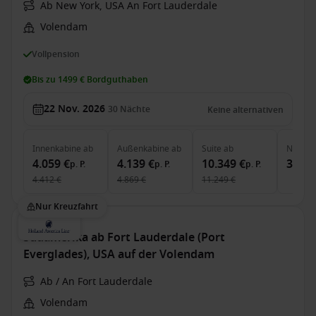
Ab New York, USA An Fort Lauderdale
Volendam
Vollpension
Bis zu 1499 € Bordguthaben
22 Nov. 2026
30
Nächte
Keine alternativen
Innenkabine
ab
Außenkabine
ab
Suite
ab
Neptun
4.059 €
4.139 €
10.349 €
37.14
p. P.
p. P.
p. P.
4.412 €
4.869 €
11.249 €
Nur Kreuzfahrt
Südamerika ab Fort Lauderdale (Port
Everglades), USA auf der Volendam
Ab / An Fort Lauderdale
Volendam