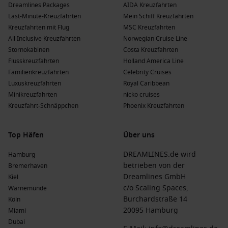
oder
Fort Lauderdale
.
Dreamlines Packages
AIDA Kreuzfahrten
Last-Minute-Kreuzfahrten
Mein Schiff Kreuzfahrten
Silversea Cruises
:
Silver Ray
bietet ein intimes und
Kreuzfahrten mit Flug
MSC Kreuzfahrten
luxuriöses Kreuzfahrterlebnis. Kreuzfahrten nach Parintins
All Inclusive Kreuzfahrten
Norwegian Cruise Line
beginnen meist in Rio de Janeiro.
Stornokabinen
Costa Kreuzfahrten
Regent Seven Seas Cruises
:
Seven Seas Navigator
und
Flusskreuzfahrten
Holland America Line
Seven Seas Grandeur
bieten ein erstklassiges
Familienkreuzfahrten
Celebrity Cruises
Kreuzfahrterlebnis mit umfangreichen Annehmlichkeiten.
Luxuskreuzfahrten
Royal Caribbean
Kreuzfahrten nach Parintins starten häufig von Miami,
Minikreuzfahrten
nicko cruises
Florida
oder
Panama City
.
Kreuzfahrt-Schnäppchen
Phoenix Kreuzfahrten
Azamara
:
Azamara Journey
bietet eine intime Atmosphäre
mit einem hohen Maß an persönlichen Dienstleistungen.
Top Häfen
Über uns
Kreuzfahrten nach Parintins beginnen meist in Buenos
Aires.
DREAMLINES.de wird
Hamburg
betrieben von der
Bremerhaven
Vorteile eines Besuchs in Parintins, Brasilien,
Dreamlines GmbH
Kiel
zu verschiedenen Jahreszeiten
c/o Scaling Spaces,
Warnemünde
Burchardstraße 14
Köln
Ein Besuch in Parintins kann das ganze Jahr über ein
20095 Hamburg
Miami
unvergessliches Erlebnis sein. Hier sind die Vorteile der
Dubai
verschiedenen Jahreszeiten: