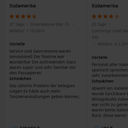
lokale Geschäfte zu entdecken. Besuchen Sie den Mercado
Südamerika
Südamerika
dos Peixes, wo Sie frische Meeresfrüchte finden können.
Besuch des Boi Bumbá Museums
: Dieses Museum bietet
27 Tage
Innenkabine (Kat. F):
22 Tage
•
•
•
Einblicke in die Geschichte des Festes und die Traditionen
Abfahrt: 1.19.2019
Concierge Level Ba
der Region. Hier finden Sie auch einzigartige Artefakte und
A3):
Kostüme.
Abfahrt: 4.2.20
Vorteile
•
Bootstouren im Amazonasgebiet
: Nehmen Sie an einer
Service und Gastronomie waren
geführten Bootstour auf dem Amazonas teil, um die
sensationell Die Teatime war
Vorteile
beeindruckende Flora und Fauna zu erleben. Beobachten
wunderbar Die auftretenden Stars
Personal aller Nati
Sie exotische Tiere und besuchen Sie umliegende Dörfer.
waren super und sehr familiär mit
spanisch sprechen
den Passagieren
Kulturelle Workshops
: Nehmen Sie an Workshops teil, in
sehr zuvorkomme
Schwächen
denen Sie mehr über lokale Handwerkskunst und Folklore
Schwächen
Das übliche Problem der belegten
erfahren können, einschließlich Tanz- und Musiklektionen.
obwohl ein italien
Liegen Es hätte auch mehr
wurde furchtbare 
Tanzveranstaltungen geben können,
Mittagsbufet zuber
Naheliegende Häfen von Parintins, Brasilien
war nicht zu genie
Auf Ihrer Kreuzfahrt nach Parintins haben Sie die
waren keine italie
Bord, diese wären
Möglichkeit, auch andere aufregende Häfen in der
Umgebung zu besuchen. Hier sind einige der häufigsten