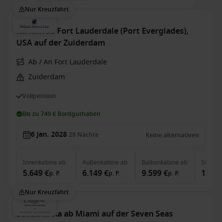
Nur Kreuzfahrt
Karibik ab Fort Lauderdale (Port Everglades),
USA auf der Zuiderdam
Ab / An Fort Lauderdale
Zuiderdam
Vollpension
Bis zu 749 € Bordguthaben
6 Jan. 2028
28
Nächte
Keine alternativen
Innenkabine
ab
Außenkabine
ab
Balkonkabine
ab
Suite
a
5.649 €
6.149 €
9.599 €
12.75
p. P.
p. P.
p. P.
Nur Kreuzfahrt
Südamerika ab Miami auf der Seven Seas