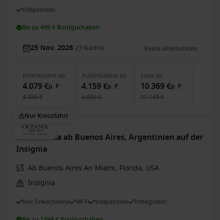
Vollpension
Bis zu 499 € Bordguthaben
25 Nov. 2026
27
Nächte
Keine alternativen
Innenkabine
ab
Außenkabine
ab
Suite
ab
4.079 €
4.159 €
10.369 €
p. P.
p. P.
p. P.
4.386 €
4.836 €
11.149 €
Nur Kreuzfahrt
Südamerika ab Buenos Aires, Argentinien auf der
Insignia
Ab Buenos Aires An Miami, Florida, USA
Insignia
Nur Erwachsene
Wi-Fi
Vollpension
Trinkgelder
Bis zu 1499 € Bordguthaben