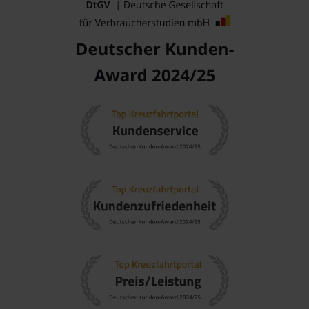
Strände von Copacabana und Ipanema sowie den
Zuckerhut. Nutzen Sie die Gelegenheit, die spektakuläre
Aussicht auf die Stadt zu genießen.
Beliebte Regionen bei Kreuzfahrten
Eine Kreuzfahrt nach Parintins führt Sie durch einige der
aufregendsten Regionen Brasiliens und Südamerikas. Hier
sind die empfehlenswerten Regionen:
Brasilien
: Brasilien bietet eine Vielzahl von Naturwundern,
von den Stränden bis zum Amazonas-Regenwald. Eine
Kreuzfahrt ermöglicht es Ihnen, die kulturelle Vielfalt und
die atemberaubende Landschaft zu entdecken.
Amazonas
: Diese Region ist bekannt für ihre einzigartige
Biodiversität und das größte tropische Regenwaldgebiet
der Welt, ideal für Abenteurer und Naturfreunde.
Südamerika
: Kontinent der Vielfalt mit majestätischen
Bergen
, faszinierenden Städten und reicher Kultur. Ideal
für Reisende, die Abenteuer und kulturelle Erlebnisse