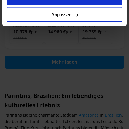
9 Nov. 2026
40
Nächte
Keine alternativen
Anpassen
Außenkabine
ab
Balkonkabine
ab
Suite
ab
10.979 €
14.969 €
19.739 €
p. P.
p. P.
p. P.
11.090 €
19.938 €
Mehr laden
Parintins, Brasilien: Ein lebendiges
kulturelles Erlebnis
Parintins ist eine charmante Stadt am
Amazonas
in
Brasilien
,
die berühmt für ihr lebhaftes Folklorefest ist, das Festa do Boi
Bumbá. Eine Kreuzfahrt nach Parintins bietet die Möglichkeit,