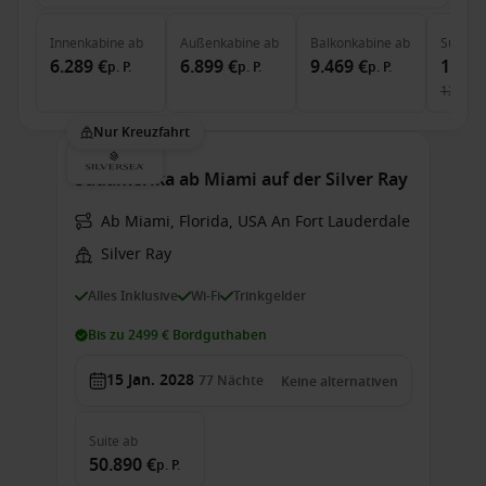
Innenkabine
ab
Außenkabine
ab
Balkonkabine
ab
Suite
a
6.289 €
6.899 €
9.469 €
12.56
p. P.
p. P.
p. P.
12.826 
Nur Kreuzfahrt
Südamerika ab Miami auf der Silver Ray
Ab Miami, Florida, USA An Fort Lauderdale
Silver Ray
Alles Inklusive
Wi-Fi
Trinkgelder
Bis zu 2499 € Bordguthaben
15 Jan. 2028
77
Nächte
Keine alternativen
Suite
ab
50.890 €
p. P.