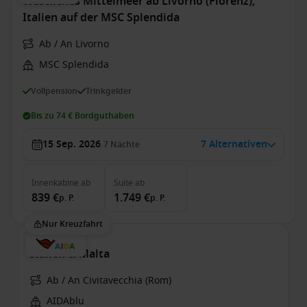
Westliches Mittelmeer ab Livorno (Florenz),
Italien auf der MSC Splendida
Ab / An Livorno
MSC Splendida
Vollpension
Trinkgelder
Bis zu 74 € Bordguthaben
15 Sep. 2026
7 Alternativen
7
Nächte
Innenkabine
ab
Suite
ab
839 €
1.749 €
p. P.
p. P.
Nur Kreuzfahrt
Italien & Malta
Ab / An Civitavecchia (Rom)
AIDAblu