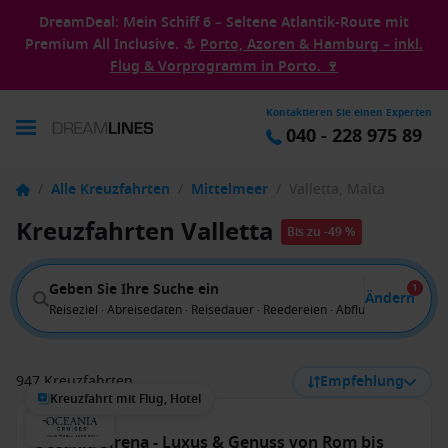
DreamDeal: Mein Schiff 6 – Seltene Atlantik-Route mit
Premium All Inclusive. ⚓
Porto, Azoren & Hamburg – inkl.
Flug & Vorprogramm in Porto. 🍷
Kontaktieren Sie einen Experten
040 - 228 975 89
/
Alle Kreuzfahrten
/
Mittelmeer
/
Valletta, Malta
Kreuzfahrten Valletta
Bis zu -49 %
Geben Sie Ihre Suche ein
1
Ändern
Reiseziel · Abreisedaten · Reisedauer · Reedereien · Abflug von
947 Kreuzfahrten
Empfehlung
Kreuzfahrt mit Flug, Hotel
Oceania Sirena - Luxus & Genuss von Rom bis