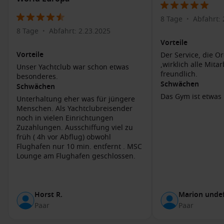
nur einige der vielen Museen in Valletta, die eine
interessante Reise in die Geschichte des Landes bieten.
8 Tage
Abfahrt: 
•
Genießen Sie einen
Spaziergang durch die Altstadt
:
8 Tage
Abfahrt: 2.23.2025
•
Schlendern Sie durch die engen Gassen mit bunten Türen
Vorteile
und entdecken Sie charmante Cafés, Restaurants und
Vorteile
Der Service, die Or
Geschäfte, die einheimische Handwerkskunst verkaufen.
,wirklich alle Mita
Unser Yachtclub war schon etwas
freundlich.
Machen Sie einen
Aussichtsboot-Ausflug
: Erkunden Sie
besonderes.
Schwächen
die berühmten Häfen von Valletta und genießen Sie die
Schwächen
Aussicht auf die beeindruckende Skyline der Stadt und die
Das Gym ist etwas 
Unterhaltung eher was für jüngere
stimmungsvollen Festungsmauern.
Menschen. Als Yachtclubreisender
noch in vielen Einrichtungen
Genießen Sie die
lokale maltesische Küche
: Probieren Sie
Zuzahlungen. Ausschiffung viel zu
traditionelle Gerichte wie Fenek (Kaninchen) oder Pastizzi
früh ( 4h vor Abflug) obwohl
in einem der vielen Restaurants und genießen Sie die
Flughafen nur 10 min. entfernt . MSC
Gastronomie von Malta.
Lounge am Flughafen geschlossen.
Benachbarte Häfen
Horst R.
Marion undef
Wenn Ihre Kreuzfahrt Valletta ansteuert, könnten auch die
Paar
Paar
folgenden Häfen Teil Ihrer Reiseroute sein: