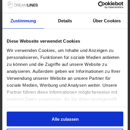
Bis zu 49 € Bordguthaben
19 Aug. 2026
2 Alternativen
7
Nächte
Zustimmung
Details
Über Cookies
Innenkabine
ab
Außenkabine
ab
909 €
1.109 €
p. P.
p. P.
Diese Webseite verwendet Cookies
Wir verwenden Cookies, um Inhalte und Anzeigen zu
Nur Kreuzfahrt
personalisieren, Funktionen für soziale Medien anbieten
Westliches Mittelmeer ab Barcelona, Spanien auf
zu können und die Zugriffe auf unsere Website zu
der MSC World Europa
analysieren. Außerdem geben wir Informationen zu Ihrer
Verwendung unserer Website an unsere Partner für
Ab / An Barcelona
soziale Medien, Werbung und Analysen weiter. Unsere
MSC World Europa
Partner führen diese Informationen möglicherweise mit
weiteren Daten zusammen, die Sie ihnen bereitgestellt
Vollpension
Trinkgelder
haben oder die sie im Rahmen Ihrer Nutzung der Dienste
gesammelt haben.
Bis zu 299 € Bordguthaben
Alle zulassen
18 Sep. 2026
10 Alternativen
7
Nächte