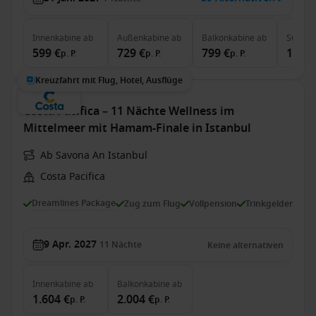
Innenkabine
ab
Außenkabine
ab
Balkonkabine
ab
Suite
a
599 €
729 €
799 €
1.609
p. P.
p. P.
p. P.
Kreuzfahrt mit Flug, Hotel, Ausflüge
Costa Pacifica – 11 Nächte Wellness im
Mittelmeer mit Hamam-Finale in Istanbul
Ab Savona An Istanbul
Costa Pacifica
Dreamlines Package
Zug zum Flug
Vollpension
Trinkgelder
9 Apr. 2027
11
Nächte
Keine alternativen
Innenkabine
ab
Balkonkabine
ab
1.604 €
2.004 €
p. P.
p. P.