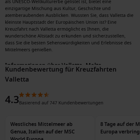
als UNESCO-Weltkulturerbe gelistet ist, bietet eine
einzigartige Mischung aus Kultur, Geschichte und
atemberaubenden Ausblicken. Wussten Sie, dass Valletta die
kleinste Hauptstadt der Europäischen Union ist? Eine
Kreuzfahrt nach Valletta ermöglicht es Ihnen, die
wunderschöne Altstadt zu erkunden und sicherzustellen,
dass Sie die besten Sehenswürdigkeiten und Erlebnisse des
Mittelmeers genießen.
Informationen über Valletta, Malta
Kundenbewertung für Kreuzfahrten
Wenn Ihr Kreuzfahrtschiff in Valletta anlegt, erwarten Sie
Valletta
eine Vielzahl von Aktivitäten und Erlebnissen:
4.3
Besuchen Sie die
St. John’s
Co-Cathedral
: Diese
Basierend auf 747 Kundenbewertungen
atemberaubende Kathedrale ist bekannt für ihre barocke
Architektur und beeindruckenden Kunstwerke, darunter
das berühmte Gemälde von Caravaggio.
Westliches Mittelmeer ab
8 Tage auf der 
Erforschen Sie die
maltesischen Museen
: Das Nationale
Genua, Italien auf der MSC
Europa verbrin
Archäologiemuseum und das Malta-Wars Museum sind
World Europa