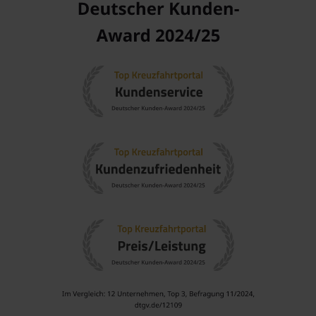
Beliebte Regionen, die Kreuzfahrten nach
Valletta besuchen
Eine Kreuzfahrt nach Valletta führt Sie häufig durch folgende
beeindruckende Regionen:
Westliches Mittelmeer
: Diese Region ist bekannt für ihre
schönen Küstenstädte, atemberaubenden Strände und
reiche Geschichte. Perfekt für Reisende, die Kultur und
Natur erleben möchten.
Mittelmeer
: Berühmt für seine vielfältigen Kulturen,
Gastronomie und spektakuläre Landschaften – die ideale
Region für Kreuzfahrten und Erholung.
Östliches Mittelmeer
: Ein faszinierendes Ziel mit
historischen Städten und atemberaubenden
Naturwundern, ideal für sowohl kulturelle als auch
entspannende Urlaubsaktivitäten.
Griechische Inseln
: Ein beliebtes Ziel mit unglaublichen