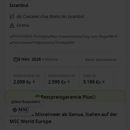
Istanbul
Ab Civitavecchia (Rom) An Istanbul
Sirena
Dreamlines Package
Nur Erwachsene
Zug zum Flug
Wi-Fi
Getränke
Vollpension
Trinkgelder
3 Nov. 2026
9
Nächte
Keine alternativen
Außenkabine
ab
Balkonkabine
ab
Suite
ab
2.099 €
2.599 €
3.199 €
p. P.
p. P.
p. P.
Bestpreisgarantie Plus
Nur Kreuzfahrt
Westliches Mittelmeer ab Genua, Italien auf der
MSC World Europa