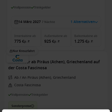
Vollpension
Trinkgelder
14 März 2027
1 Alternativen
7
Nächte
Innenkabine
ab
Außenkabine
ab
Balkonkabine
ab
775 €
925 €
1.275 €
p. P.
p. P.
p. P.
Nur Kreuzfahrt
Mittelmeer ab Piräus (Athen), Griechenland auf
der Costa Fascinosa
Ab / An Piräus (Athen), Griechenland
Costa Fascinosa
Vollpension
Trinkgelder
Sonderpreise