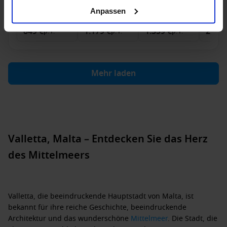
Anpassen
Innenkabine
ab
Außenkabine
ab
Balkonkabine
ab
Suite
a
849 €
1.179 €
1.359 €
2.419
p. P.
p. P.
p. P.
Mehr laden
Valletta, Malta – Entdecken Sie das Herz
des Mittelmeers
Valletta, die beeindruckende Hauptstadt von Malta, ist
bekannt für ihre reiche Geschichte, beeindruckende
Architektur und das wunderschöne
Mittelmeer
. Die Stadt, die