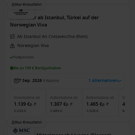
Nur Kreuzfahrt
Mittelmeer ab Istanbul, Türkei auf der
Norwegian Viva
Ab Istanbul An Civitavecchia (Rom)
Norwegian Viva
Vollpension
Bis zu 199 € Bordguthaben
7 Sep. 2026
1 Alternativen
9
Nächte
Innenkabine
ab
Außenkabine
ab
Balkonkabine
ab
Suite
a
1.139 €
1.307 €
1.465 €
4.279
p. P.
p. P.
p. P.
2.233 €
1.485 €
1.928 €
6.387 €
Nur Kreuzfahrt