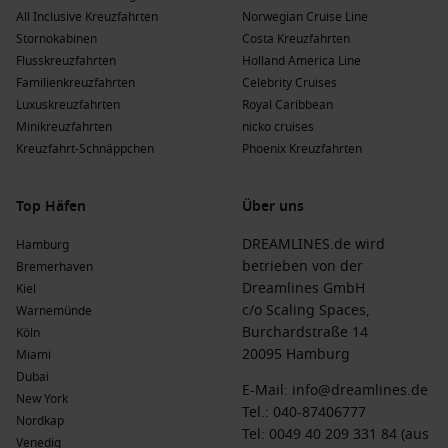
All Inclusive Kreuzfahrten
Norwegian Cruise Line
Royal Caribbean
: Mit einer Flotte von 29 Schiffen bietet
Stornokabinen
Costa Kreuzfahrten
Royal Caribbean 1 Schiff an, das Valletta besucht, die
Flusskreuzfahrten
Holland America Line
Brilliance of the Seas
. Abfahrten erfolgen häufig von
Familienkreuzfahrten
Celebrity Cruises
Civitavecchia (Rom).
Luxuskreuzfahrten
Royal Caribbean
Minikreuzfahrten
nicko cruises
Vorteile eines Besuchs in Valletta, Malta zu
Kreuzfahrt-Schnäppchen
Phoenix Kreuzfahrten
verschiedenen Jahreszeiten
Frühling
(
März
,
April
,
Mai
)
: Temperaturen zwischen 12 °C
Top Häfen
Über uns
und 22 °C; das Wetter ist mild und ideal für Erkundungen
DREAMLINES.de wird
Hamburg
in der Stadt und entspannende Freizeitaktivitäten.
betrieben von der
Bremerhaven
Sommer
(
Juni
,
Juli
,
August
)
: Warme Temperaturen von 20
Dreamlines GmbH
Kiel
°C bis 32 °C; perfekte Bedingungen für Strandbesuche und
c/o Scaling Spaces,
Warnemünde
Wassersportaktivitäten in den nahegelegenen Buchten.
Burchardstraße 14
Köln
Herbst
(
September
,
Oktober
,
November
)
:
20095 Hamburg
Miami
Durchschnittliche Temperaturen zwischen 15 °C und 25 °C;
Dubai
E-Mail:
info@dreamlines.de
genießen Sie die goldenen Farben der Natur und weniger
New York
Tel.:
040-87406777
Touristenmassen.
Nordkap
Tel: 0049 40 209 331 84 (aus
Venedig