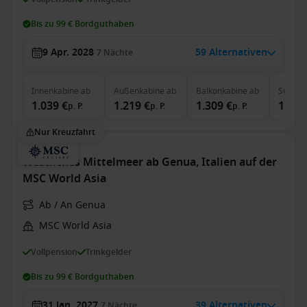
Bis zu 99 € Bordguthaben
9 Apr. 2028
59 Alternativen
7
Nächte
Innenkabine
ab
Außenkabine
ab
Balkonkabine
ab
Suite
a
1.039 €
1.219 €
1.309 €
1.999
p. P.
p. P.
p. P.
Nur Kreuzfahrt
Westliches Mittelmeer ab Genua, Italien auf der
MSC World Asia
Ab / An Genua
MSC World Asia
Vollpension
Trinkgelder
Bis zu 99 € Bordguthaben
31 Jan. 2027
39 Alternativen
7
Nächte