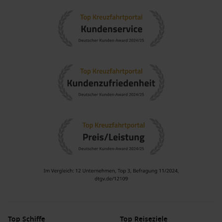
karibische Leben zu genießen.
Bootsausflüge und Angeltouren
: Genießen Sie
Angelausflüge oder Bootsfahrten zu versteckten Buchten
und unbewohnten Inseln, wo Sie die Ruhe der Natur
erleben können.
Kulturelle Veranstaltungen und Märkte
: Informieren Sie
sich über lokale Feste und Märkte, um die Kultur der
Britischen Jungferninseln noch besser kennenzulernen
und handgefertigte Souvenirs zu erwerben.
Häfen, die Sie möglicherweise vor oder nach
Great Harbour besuchen
Carambola Beach
, Saint Kitts und
Nevis
: Carambola Beach
bietet traumhafte Sandstrände und die Möglichkeit,
Wassersportarten wie Kajakfahren und Schnorcheln zu
genießen. Genießen Sie entspannte Tage am Strand.
Antigua
,
Antigua und Barbuda
: Antigua ist bekannt für
seine über 365 Strände. Besuchen Sie
Nelson
‚s Dockyard,
Top Schiffe
Top Reiseziele