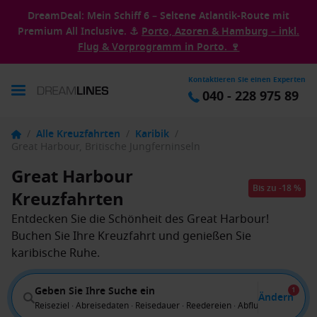
DreamDeal: Mein Schiff 6 – Seltene Atlantik-Route mit
Premium All Inclusive. ⚓
Porto, Azoren & Hamburg – inkl.
Flug & Vorprogramm in Porto. 🍷
Kontaktieren Sie einen Experten
040 - 228 975 89
/
Alle Kreuzfahrten
/
Karibik
/
Great Harbour, Britische Jungferninseln
Great Harbour
Bis zu -18 %
Kreuzfahrten
Entdecken Sie die Schönheit des Great Harbour!
Buchen Sie Ihre Kreuzfahrt und genießen Sie
karibische Ruhe.
Geben Sie Ihre Suche ein
1
Ändern
Reiseziel · Abreisedaten · Reisedauer · Reedereien · Abflug von