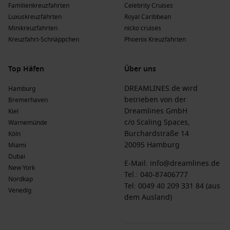
jeweils eigenem Charme und Charakter. Optimal für
Familienkreuzfahrten
Celebrity Cruises
Kreuzfahrten lohnt es sich, die unzähligen Strände und
Luxuskreuzfahrten
Royal Caribbean
Kulturen zu erkunden.
Minikreuzfahrten
nicko cruises
Östliche Karibik
: Diese Region umfasst spektakuläre
Kreuzfahrt-Schnäppchen
Phoenix Kreuzfahrten
Reiseziele wie
St. Thomas
und
Martinique
, die ein meist
ruhigeres Ambiente bieten und reich an Natur und Kultur
Top Häfen
Über uns
sind.
Südliche Karibik
: Diese Region hat wunderschöne Inseln
DREAMLINES.de wird
Hamburg
zu bieten, darunter
Grenada
und Barbuda, die für ihre
betrieben von der
Bremerhaven
unberührten Strände und reiche Geschichte bekannt sind.
Dreamlines GmbH
Kiel
c/o Scaling Spaces,
Warnemünde
Nordafrika
: Nordafrika bietet kulturelle Schätze und
Burchardstraße 14
Köln
atemberaubende Landschaften. Erkunden Sie malerische
20095 Hamburg
Miami
Städte und ziehen Sie die Schönheit der Sahara in
Dubai
Betracht.
E-Mail:
info@dreamlines.de
New York
Afrika
: Afrika zieht mit seiner unglaublichen Tierwelt,
Tel.:
040-87406777
Nordkap
atemberaubenden Landschaften und verschiedenen
Tel: 0049 40 209 331 84 (aus
Venedig
Kulturen Entdecker an. Eine Kreuzfahrt bietet
dem Ausland)
unvergessliche Erlebnisse.