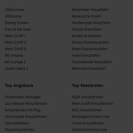
ein UNESCO-Weltkulturerbe, und erleben Sie die
faszinierende maritime Geschichte der Insel.
AIDAcosma
Mittelmeer Kreuzfahrt
AIDAnova
Kanarische Inseln
Castries
, Saint Lucia
: In Castries können Sie den belebten
Disney Dream
Nordeuropa Kreuzfahrt
Markt besuchen, die Aussicht von den Twin Pitons
Icon of the Seas
Ostsee Kreuzfahrt
genießen oder einfach am Strand entspannen.
Mein Schiff 1
Karibik Kreuzfahrt
Terre-De-Haut
,
Guadeloupe
: Diese charmante Insel bietet
Mein Schiff 2
Donau Flusskreuzfahrt
wunderschöne Strände und ist perfekt für Wanderungen.
Mein Schiff 6
Rhein Flusskreuzfahrt
Genießen Sie die lokale Küche in einem der kleinen
MS Artania
Asien Kreuzfahrt
Restaurants am Hafen.
MS Europa 2
Transatlantik Kreuzfahrt
Port Elizabeth
,
Saint Vincent und die Grenadinen
: Port
Queen Mary 2
Weltreise Kreuzfahrt
Elizabeth ist bekannt für seine lebhaften Märkte und einen
malerischen Hafen. Unternehmen Sie Bootsfahrten zu den
Top Angebote
Top Reedereien
Gärten von Botanic Gardens und den beeindruckenden
Orten der Natur.
Dreamlines Packages
AIDA Kreuzfahrten
Last-Minute-Kreuzfahrten
Mein Schiff Kreuzfahrten
Beliebte Reiseziele, die Great Harbour
Kreuzfahrten mit Flug
MSC Kreuzfahrten
besuchen
All Inclusive Kreuzfahrten
Norwegian Cruise Line
Stornokabinen
Costa Kreuzfahrten
Karibik
: Die Karibik bietet eine Vielzahl von Inseln mit
Flusskreuzfahrten
Holland America Line