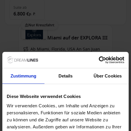
Suite
ab
6.800 €
p. P.
Nur Kreuzfahrt
Karibik ab Miami auf der EXPLORA III
Ab Miami, Florida, USA An San Juan
EXPLORA III
Wi-Fi
Trinkgelder
Zustimmung
Details
Über Cookies
Sonderpreise mit bis zu 30% Preisvorteil
Bis zu 199 € Bordguthaben
Diese Webseite verwendet Cookies
Wir verwenden Cookies, um Inhalte und Anzeigen zu
8 Nov. 2026
7
Nächte
Keine alternativen
personalisieren, Funktionen für soziale Medien anbieten
zu können und die Zugriffe auf unsere Website zu
Suite
ab
analysieren. Außerdem geben wir Informationen zu Ihrer
4.600 €
p. P.