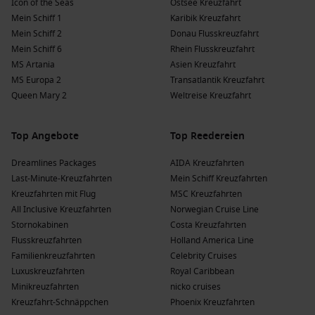
Icon of the Seas
Ostsee Kreuzfahrt
Die Vorteile einer Kreuzfahrt nach Glacier
Mein Schiff 1
Karibik Kreuzfahrt
Mein Schiff 2
Donau Flusskreuzfahrt
Alley, Argentinien im Laufe des Jahres
Mein Schiff 6
Rhein Flusskreuzfahrt
Frühling
(
September
,
Oktober
,
November
)
: Temperaturen
MS Artania
Asien Kreuzfahrt
liegen zwischen 5 °C und 15 °C. Diese Jahreszeit bringt
MS Europa 2
Transatlantik Kreuzfahrt
milde Temperaturen, die ideal für Naturerkundungen sind,
Queen Mary 2
Weltreise Kreuzfahrt
während die Flora zu blühen beginnt.
Sommer
(
Dezember
,
Januar
,
Februar
)
: Temperaturen
Top Angebote
Top Reedereien
steigen auf 15 °C bis 30 °C. Dies ist die Hochsaison für
Kreuzfahrten, ideal für das Erkunden der
Dreamlines Packages
AIDA Kreuzfahrten
Gletscherszenerien und das Genießen von Outdoor-
Last-Minute-Kreuzfahrten
Mein Schiff Kreuzfahrten
Aktivitäten.
Kreuzfahrten mit Flug
MSC Kreuzfahrten
All Inclusive Kreuzfahrten
Norwegian Cruise Line
Herbst
(
März
,
April
,
Mai
)
: Temperaturen variieren von 10
Stornokabinen
Costa Kreuzfahrten
°C bis 20 °C. Der Herbst bringt eine schöne Farbenpracht,
Flusskreuzfahrten
Holland America Line
was ideal für Fotografen und Naturliebhaber ist.
Familienkreuzfahrten
Celebrity Cruises
Winter
(
Juni
,
Juli
,
August
)
: Temperaturen liegen zwischen
Luxuskreuzfahrten
Royal Caribbean
-5 °C und 10 °C. Der Winterrahmen bietet eine ruhige,
Minikreuzfahrten
nicko cruises
majestätische Atmosphäre an den Gletschern.
Kreuzfahrt-Schnäppchen
Phoenix Kreuzfahrten