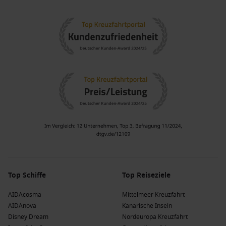
Region.
Antarktis
: Die antarktische Region zieht abenteuerlustige
Reisende an, die die majestätische Eislandschaft und die
einzigartige Tierwelt erleben möchten, insbesondere
Pinguine und Robben.
Falklandinseln
: Die Falklandinseln sind bekannt für ihre
beeindruckende Vogelwelt und die malerische Landschaft.
Ideal für Tierliebhaber und Naturliebhaber bieten sie eine
unvergessliche Erfahrung.
Beliebte Reedereien und ihre Schiffe, die
Glacier Alley besuchen
Holland America Line
: Holland America Line hat eine Flotte
von 12 Schiffen, von denen 1 Glacier Alley ansteuert,
Top Schiffe
Top Reiseziele
darunter
Oosterdam
. Diese Reederei ist bekannt für ihre
herzliche Gastfreundschaft und den hohen Standard an
AIDAcosma
Mittelmeer Kreuzfahrt
Bord, mit häufigen Abfahrten von Buenos Aires oder
San
AIDAnova
Kanarische Inseln
Antonio
.
Disney Dream
Nordeuropa Kreuzfahrt