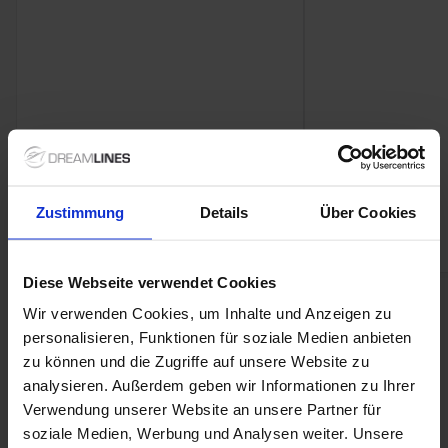
Glacier Alley besuchen
Antarktische Halbinsel
(Landschaftspark)
: Die
Antarktische Halbinsel ist bekannt für ihre
atemberaubende Kulisse aus Eisbergen und die
bezaubernden Pinguinkolonien. Die Kreuzfahrt bietet
Ihnen die Möglichkeit, die faszinierende Tierwelt hautnah
zu erleben.
Buenos Aires
,
Argentinien
: Buenos Aires, die pulsierende
Zustimmung
Details
Über Cookies
Hauptstadt Argentiniens, ist bekannt für ihr reiches
Dr.Med.H.Cengiz C.
Jörg S.
kulturelles Erbe und ihre kulinarischen Köstlichkeiten.
Paar
Paar
Besuchen Sie das berühmte
La Boca
-Viertel und probieren
Sie ein traditionelles Asado.
Diese Webseite verwendet Cookies
Montevideo
,
Uruguay
: Montevideo bietet eine lebendige
4 Optionen
Wir verwenden Cookies, um Inhalte und Anzeigen zu
Strandkultur und eine attraktive Altstadt. Nutzen Sie die
personalisieren, Funktionen für soziale Medien anbieten
Gelegenheit, um die
Ciudad Vieja
und den örtlichen
zu können und die Zugriffe auf unsere Website zu
Mercado del Puerto zu erkunden.
analysieren. Außerdem geben wir Informationen zu Ihrer
Stanley
,
Falklandinseln
: Stanley ist die Hauptstadt der
Verwendung unserer Website an unsere Partner für
Falklandinseln und beheimatet eine einzigartige Tierwelt.
soziale Medien, Werbung und Analysen weiter. Unsere