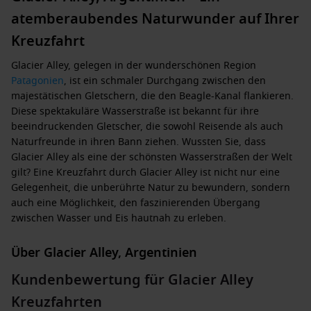
atemberaubendes Naturwunder auf Ihrer
Kreuzfahrt
Glacier Alley, gelegen in der wunderschönen Region
Patagonien
, ist ein schmaler Durchgang zwischen den
majestätischen Gletschern, die den Beagle-Kanal flankieren.
Diese spektakuläre Wasserstraße ist bekannt für ihre
beeindruckenden Gletscher, die sowohl Reisende als auch
Naturfreunde in ihren Bann ziehen. Wussten Sie, dass
Glacier Alley als eine der schönsten Wasserstraßen der Welt
gilt? Eine Kreuzfahrt durch Glacier Alley ist nicht nur eine
Gelegenheit, die unberührte Natur zu bewundern, sondern
auch eine Möglichkeit, den faszinierenden Übergang
zwischen Wasser und Eis hautnah zu erleben.
Über Glacier Alley, Argentinien
Wenn Ihr Kreuzschiff in Glacier Alley anlegt, werden Sie von
Kundenbewertung für Glacier Alley
einer beeindruckenden Kulisse umgeben sein. Die Schiffe
Kreuzfahrten
können recht nah an den Gletschern manövrieren, was Ihnen