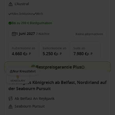
L'Austral
Alles Inklusive
Wi-Fi
Bis zu 299 € Bordguthaben
1 Juni 2027
7
Nächte
Keine alternativen
Außenkabine
ab
Balkonkabine
ab
Suite
ab
4.660 €
5.250 €
7.980 €
p. P.
p. P.
p. P.
Bestpreisgarantie Plus
Nur Kreuzfahrt
Vereinigtes Königreich ab Belfast, Nordirland auf
der Seabourn Pursuit
Ab Belfast An Reykjavik
Seabourn Pursuit