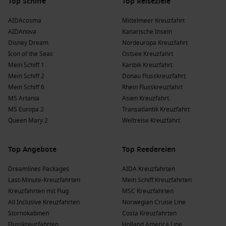
Top Schiffe
Top Reiseziele
Portland
,
England
, Vereinigtes Königreich
: Die
AIDAcosma
Mittelmeer Kreuzfahrt
beeindruckende Küstenlinie und die jurassische Küste der
AIDAnova
Kanarische Inseln
Region bieten spannende Wanderungen und
Disney Dream
Nordeuropa Kreuzfahrt
atemberaubende Landschaften.
Icon of the Seas
Ostsee Kreuzfahrt
Fishguard
,
Wales
, Vereinigtes Königreich
: Ein ruhiger
Mein Schiff 1
Karibik Kreuzfahrt
Hafen mit malerischen Küsten und vielen Möglichkeiten
Mein Schiff 2
Donau Flusskreuzfahrt
für Wanderungen und Erkundungen der lokalen Tierwelt.
Mein Schiff 6
Rhein Flusskreuzfahrt
MS Artania
Asien Kreuzfahrt
Beliebte Regionen, die Kreuzfahrten nach
MS Europa 2
Transatlantik Kreuzfahrt
Queen Mary 2
Weltreise Kreuzfahrt
Rothesay besuchen
Eine Kreuzfahrt nach Rothesay führt oft durch verschiedene
Top Angebote
Top Reedereien
faszinierende Regionen:
Dreamlines Packages
AIDA Kreuzfahrten
Britische Inseln
: Diese Region ist reich an Geschichte und
Last-Minute-Kreuzfahrten
Mein Schiff Kreuzfahrten
natürlicher Schönheit und umfasst viele fantastische
Kreuzfahrten mit Flug
MSC Kreuzfahrten
Reiseziele in den Vereinigten Königreich.
All Inclusive Kreuzfahrten
Norwegian Cruise Line
Schottland
: Berühmt für seine beeindruckenden
Stornokabinen
Costa Kreuzfahrten
Highlands, historischen Burgen und die herzliche
Flusskreuzfahrten
Holland America Line