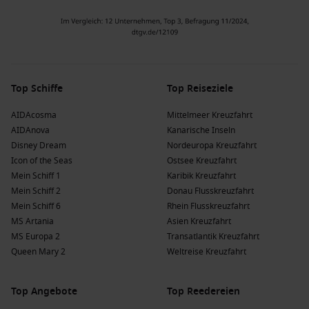
Bootstouren ermöglichen Ihnen, die Tierwelt hautnah zu
erleben.
Top-Aktivitäten: Beobachtungen von Meerestieren und
Erkundung der hiesigen Flora und Fauna.
Vansittart Bay
,
Australien
: Diese Bucht ist berühmt für
ihre malerischen Küstenlinien und die Möglichkeit, die
Top Schiffe
Top Reiseziele
Aborigines-Kunst zu sehen. Ein Ort voller natürlicher
Schönheit.
AIDAcosma
Mittelmeer Kreuzfahrt
Top-Aktivitäten: Baden, Schnorcheln und Erforschen der
AIDAnova
Kanarische Inseln
Umgebung.
Disney Dream
Nordeuropa Kreuzfahrt
Icon of the Seas
Ostsee Kreuzfahrt
Talbot Bay/Horizontal Falls
,
Australien
: Die Horizontal
Mein Schiff 1
Karibik Kreuzfahrt
Falls sind ein atemberaubendes Naturschauspiel, wenn
Mein Schiff 2
Donau Flusskreuzfahrt
das Wasser in der Schlucht schießt. Eine Bootstour zu den
Mein Schiff 6
Rhein Flusskreuzfahrt
Falls gehört zu den Höhepunkten des Besuchs.
MS Artania
Asien Kreuzfahrt
Top-Aktivitäten: Bootstouren, Schwimmen und
MS Europa 2
Transatlantik Kreuzfahrt
Fotografieren bei den Falls.
Queen Mary 2
Weltreise Kreuzfahrt
Freshwater Cove
,
Australien
: Ein schöner Ort, um sich zu
entspannen und die friedliche Umgebung zu genießen.
Oft kann man hier nicht nur schwimmen, sondern auch
Top Angebote
Top Reedereien
schnorcheln und angeln.