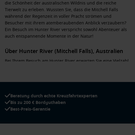
die Schönheit der australischen Wildnis und die reiche
Tierwelt zu erleben. Wussten Sie, dass die Mitchell Falls
während der Regenzeit in voller Pracht strömen und
Besucher mit ihrem atemberaubenden Anblick verzaubern?
Ein Besuch im Hunter River verspricht sowohl Abenteuer als
auch entspannende Momente in der Natur!
Über Hunter River (Mitchell Falls), Australien
Bei Ihrem Besuch am Hunter River erwarten Sie eine Vielzahl
von Aktivitäten:
Besuch der Mitchell Falls
: Der Hauptanziehungspunkt, die
Mitchell Falls, begeistert mit ihrem mehrstufigen
Wasserfall, der in türkisblauen Becken endet. Hier können
Beratung durch echte Kreuzfahrtexperten
Sie schwimmen oder einfach die Aussicht genießen.
Bis zu 200 € Bordguthaben
Best-Preis-Garantie
Wanderungen durch den Nationalpark
: Erleben Sie die
unberührte Natur auf Wanderungen, die Sie zu den
besten Aussichtspunkten führen, und genießen Sie die
Vielfalt der Flora und Fauna der Region.