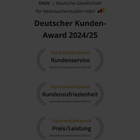
Kultur-Sightseeing
: Entdecken Sie die Felsmalereien der
Aborigines, die die Jahrhunderte überdauert haben und
einen einzigartigen Einblick in die Geschichte und Kultur
der indigenen Völker geben.
Bootstouren auf dem Hunter River
: Unternehmen Sie eine
Bootsfahrt, um die beeindruckenden Küstenlinien zu
erkunden, während Sie Ausschau nach der reichen
Tierwelt, darunter Vögel und Krokodile, halten.
Fotografie und Entspannung
: Genießen Sie die
malerischen Ausblicke und den Sonnenuntergang über
den Wasserfällen, die sich hervorragend für
beeindruckende Fotos eignen.
Häfen, die Sie möglicherweise vor oder nach
dem Besuch des Hunter Rivers besuchen
Montgomery Reef
,
Australien
: Montgomery Reef ist
bekannt für seine beeindruckenden Gezeitenwechsel, die
spektakuläre Ausblicke auf die Meereswildnis bieten.