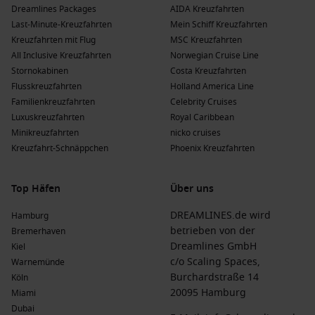
Dreamlines Packages
AIDA Kreuzfahrten
Top-Aktivitäten: Entspannen am Strand, Bootsfahren und
Last-Minute-Kreuzfahrten
Mein Schiff Kreuzfahrten
Fischen.
Kreuzfahrten mit Flug
MSC Kreuzfahrten
Ashmore Islands
,
Australien
: Diese Inseln sind für ihre
All Inclusive Kreuzfahrten
Norwegian Cruise Line
beeindruckenden Korallenriffe und eine Vielzahl von
Stornokabinen
Costa Kreuzfahrten
Meereslebewesen bekannt.
Flusskreuzfahrten
Holland America Line
Top-Aktivitäten: Schnorcheln, Tauchen und die Tierwelt
Familienkreuzfahrten
Celebrity Cruises
beobachten.
Luxuskreuzfahrten
Royal Caribbean
Minikreuzfahrten
nicko cruises
Beliebte Reiseziele, die Hunter River besuchen
Kreuzfahrt-Schnäppchen
Phoenix Kreuzfahrten
Australien und Neuseeland
: Diese Region bietet eine
große Vielfalt an Landschaften und kulturellen
Top Häfen
Über uns
Erlebnissen. Kreuzfahrten durch Australien sind ideal, um
sowohl die Natur als auch die Städte zu erkunden.
DREAMLINES.de wird
Hamburg
betrieben von der
Bremerhaven
Australien
: Von den atemberaubenden Küsten bis zu den
Dreamlines GmbH
Kiel
majestätischen Outbacks gibt es in Australien viele
c/o Scaling Spaces,
Warnemünde
einzigartige Erlebnisse in Bezug auf Kultur, Natur und
Burchardstraße 14
Köln
Abenteuer.
20095 Hamburg
Miami
Indonesien
: Indonesien fasziniert mit seinen tropischen
Dubai