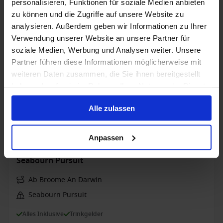
personalisieren, Funktionen für soziale Medien anbieten
Alles Inklusive
Wi-Fi
Trinkgelder
zu können und die Zugriffe auf unsere Website zu
analysieren. Außerdem geben wir Informationen zu Ihrer
Sonderpreise mit bis zu 40% Ermäßigung
Verwendung unserer Website an unsere Partner für
Bis zu 749 € Bordguthaben
soziale Medien, Werbung und Analysen weiter. Unsere
Partner führen diese Informationen möglicherweise mit
4 Sep. 2028
16
Nächte
Keine alternativen
weiteren Daten zusammen, die Sie ihnen bereitgestellt
haben oder die sie im Rahmen Ihrer Nutzung der Dienste
Suite
ab
gesammelt haben.
19.700 €
p. P.
Alle zulassen
Nur Kreuzfahrt
Anpassen
Australien ab Broome, Australien auf der
Seabourn Pursuit
Ab Broome An Darwin
Seabourn Pursuit
Alles Inklusive
Trinkgelder