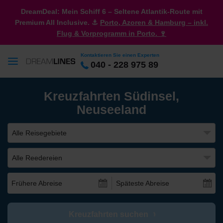
DreamDeal: Mein Schiff 6 – Seltene Atlantik-Route mit
Premium All Inclusive. ⚓
Porto, Azoren & Hamburg – inkl.
Flug & Vorprogramm in Porto. 🍷
Kontaktieren Sie einen Experten
040 - 228 975 89
Kreuzfahrten Südinsel,
Neuseeland
Alle Reisegebiete
Alle Reedereien
Frühere Abreise
Späteste Abreise
Kreuzfahrten suchen