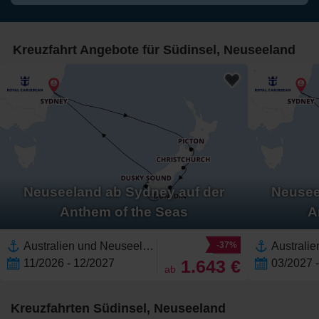
Kreuzfahrt Angebote für Südinsel, Neuseeland
Neuseeland ab Sydney auf der
Neusee
Anthem of the Seas
A
Australien und Neuseeland, Südinsel, Neuseeland,Neuseeland,Fiordland, Neuseeland,Sydney, Australien,Christchurch, Neuseeland,Dunedin, Neuseeland,Australien,Picton, Neuseeland
-37%
1.643 €
11/2026 - 12/2027
03/2027 
ab
Kreuzfahrten Südinsel, Neuseeland