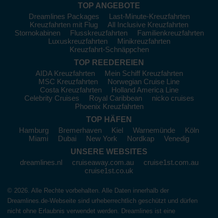
atemberaubende Fotomotive!
TOP ANGEBOTE
Picton
:
Ein charmantes Hafenstädtchen und das Tor zum
Dreamlines Packages
Last-Minute-Kreuzfahrten
Marlborough Sounds, ideal für Outdoor-Aktivitäten. Hier
Kreuzfahrten mit Flug
All Inclusive Kreuzfahrten
Stornokabinen
Flusskreuzfahrten
Familienkreuzfahrten
können Sie Kajak fahren, Rad fahren oder einfach die lokale
Luxuskreuzfahrten
Minikreuzfahrten
Küche in einem der vielen Restaurants am Wasser genießen.
Kreuzfahrt-Schnäppchen
Ein Besuch der Marlborough Wine Region mit ihren
weltberühmten Weingütern ist ebenfalls ein Highlight.
TOP REEDEREIEN
AIDA Kreuzfahrten
Mein Schiff Kreuzfahrten
Lyttelton
:
Dieser Hafen ist Heimat der historischen Stadt
MSC Kreuzfahrten
Norwegian Cruise Line
Christchurch. Entdecken Sie kreative Geschäfte und
Costa Kreuzfahrten
Holland America Line
Kunstgalerien, während Sie gemütlich durch die Straßen
Celebrity Cruises
Royal Caribbean
nicko cruises
bummeln. Außerdem können Sie von Lyttelton aus leicht einen
Phoenix Kreuzfahrten
Ausflug nach Christchurch unternehmen, um den Botanischen
TOP HÄFEN
Garten oder das Canterbury Museum zu besichtigen.
Hamburg
Bremerhaven
Kiel
Warnemünde
Köln
Christchurch
Miami
Dubai
:
Hier haben Sie die Möglichkeit, die Erholung
New York
Nordkap
Venedig
einer Stadt nach einem Erdbeben zu sehen. Besuchen Sie den
UNSERE WEBSITES
berühmten Botanischen Garten oder nehmen Sie eine Fahrt
dreamlines.nl
cruiseaway.com.au
cruise1st.com.au
auf dem Avon River. Die Erkundung der Stadt bietet eine
cruise1st.co.uk
interessante Mischung aus historischen und modernen
Elementen.
© 2026. Alle Rechte vorbehalten. Alle Daten innerhalb der
Dreamlines.de-Webseite sind urheberrechtlich geschützt und dürfen
Optimale Reisezeit und
nicht ohne Erlaubnis verwendet werden. Dreamlines ist eine