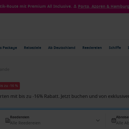
ntik-Route mit Premium All Inclusive. ⚓
Porto, Azoren & Hamburg 
s Package
Reiseziele
Ab Deutschland
Reedereien
Schiffe
lande
is zu -16 %
ten mit bis zu -16% Rabatt. Jetzt buchen und von exklusive
Reedereien
Abreis
Alle Reedereien
Alle A