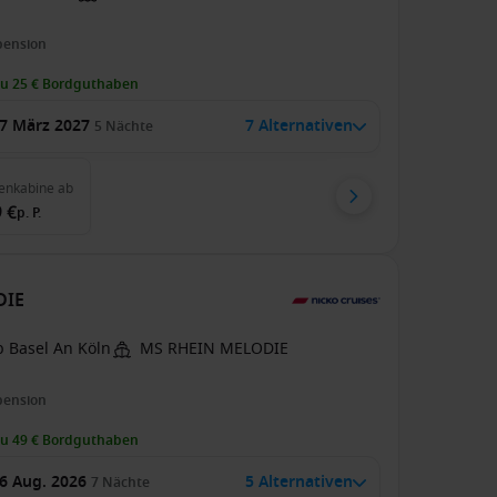
pension
zu 25 € Bordguthaben
7 März 2027
7 Alternativen
5
Nächte
enkabine
ab
 €
p. P.
DIE
b Basel An Köln
MS RHEIN MELODIE
pension
zu 49 € Bordguthaben
6 Aug. 2026
5 Alternativen
7
Nächte