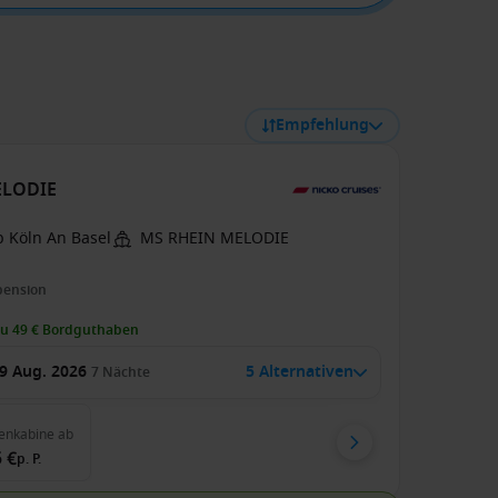
Empfehlung
MELODIE
b Köln An Basel
MS RHEIN MELODIE
pension
zu 49 € Bordguthaben
9 Aug. 2026
5 Alternativen
7
Nächte
enkabine
ab
 €
p. P.