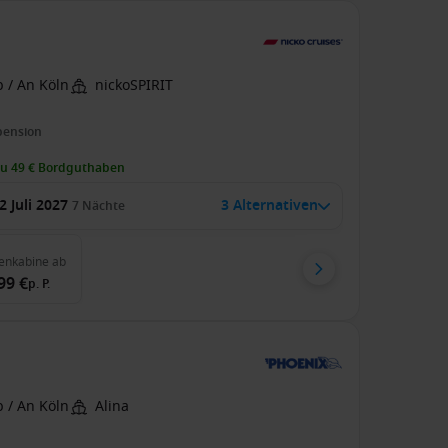
 / An Köln
nickoSPIRIT
pension
zu 49 € Bordguthaben
2 Juli 2027
3 Alternativen
7
Nächte
enkabine
ab
99 €
p. P.
 / An Köln
Alina