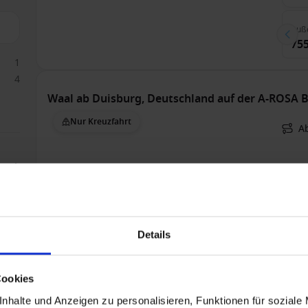
Auß
755
1
4
Waal ab Duisburg, Deutschland auf der A-ROSA 
Nur Kreuzfahrt
A
Bis 
1
Details
Auß
998
Cookies
nhalte und Anzeigen zu personalisieren, Funktionen für soziale
Waal ab Duisburg, Deutschland auf der A-ROSA