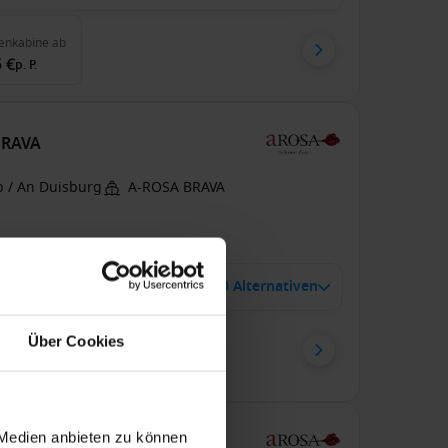
enkabine
ab
 €
p. P.
BRAVA
b / An Duisburg
A-ROSA BRAVA
zu 74 € Bordguthaben
7 Okt. 2027
10 Alternativen
7
Nächte
Über Cookies
enkabine
ab
Balkonkabine
ab
 €
1,561 €
p. P.
p. P.
 Medien anbieten zu können
 AQUA