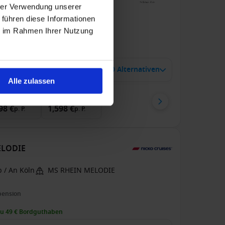
hrer Verwendung unserer
 führen diese Informationen
b / An Duisburg
A-ROSA AQUA
ie im Rahmen Ihrer Nutzung
zu 74 € Bordguthaben
1 Juli 2027
10 Alternativen
7
Nächte
Alle zulassen
enkabine
ab
Balkonkabine
ab
98 €
1,598 €
p. P.
p. P.
MELODIE
 / An Köln
MS RHEIN MELODIE
pension
zu 49 € Bordguthaben