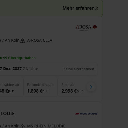
Mehr erfahren
 / An Köln
A-ROSA CLEA
zu 99 € Bordguthaben
7 Dez. 2027
7
Nächte
Keine alternativen
enkabine
ab
Balkonkabine
ab
Suite
ab
48 €
1,898 €
2,998 €
p. P.
p. P.
p. P.
MELODIE
 / An Köln
MS RHEIN MELODIE