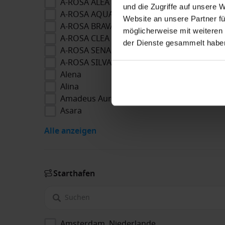
A-ROSA ALEA
und die Zugriffe auf unsere 
A-ROSA AQUA
Website an unsere Partner fü
A-ROSA BRAVA
möglicherweise mit weiteren
A-ROSA CLEA
der Dienste gesammelt habe
A-ROSA SENA
A-ROSA SILVA
Alena
Alina
Amadeus Aurea
Asara
Alle anzeigen
Starthafen
Amsterdam, Niederlande