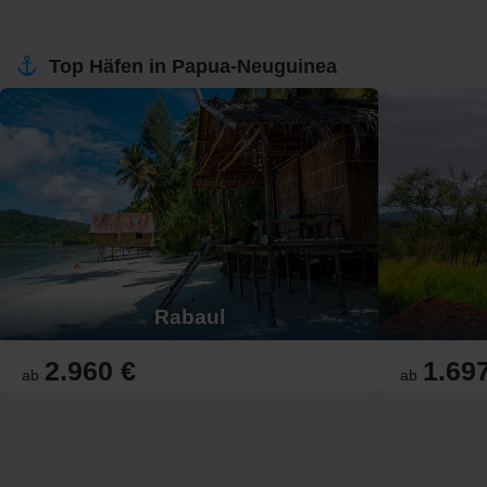
Top Häfen in Papua-Neuguinea
Rabaul
2.960 €
1.69
ab
ab