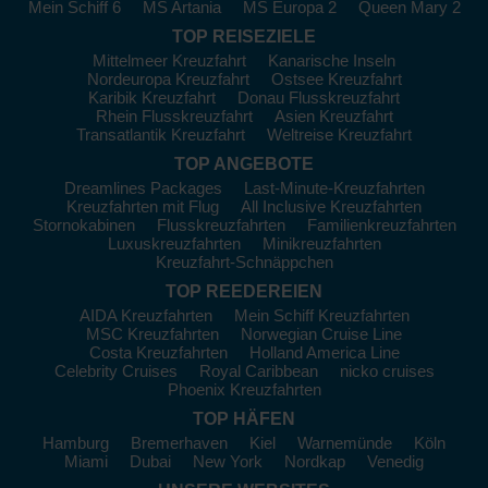
Mein Schiff 6
MS Artania
MS Europa 2
Queen Mary 2
Seabourn:
Mit 6 Schiffen steuert 1 nach Papua-
TOP REISEZIELE
Neuguinea. Die
Seabourn Pursuit
bietet luxuriöse Suiten und
Mittelmeer Kreuzfahrt
Kanarische Inseln
einen hervorragenden Service. Abfahrten erfolgen meist von
Nordeuropa Kreuzfahrt
Ostsee Kreuzfahrt
Darwin oder
Broome
.
Karibik Kreuzfahrt
Donau Flusskreuzfahrt
Rhein Flusskreuzfahrt
Asien Kreuzfahrt
Die besten Häfen in Papua-
Transatlantik Kreuzfahrt
Weltreise Kreuzfahrt
Neuguinea
TOP ANGEBOTE
Dreamlines Packages
Last-Minute-Kreuzfahrten
Während Ihrer Kreuzfahrt werden Sie in einige der besten
Kreuzfahrten mit Flug
All Inclusive Kreuzfahrten
Häfen Albaniens anlegen:
Stornokabinen
Flusskreuzfahrten
Familienkreuzfahrten
Luxuskreuzfahrten
Minikreuzfahrten
Rabaul
:
Dieser Hafen ist bekannt für seine einzigartige
Kreuzfahrt-Schnäppchen
Umgebung, die von Vulkanen und massiven Kratern geprägt
TOP REEDEREIEN
ist. Bei einem Besuch können Gäste das Rabaul Volcano
Observatory besuchen oder auf den Mount Tavurvur wandern,
AIDA Kreuzfahrten
Mein Schiff Kreuzfahrten
MSC Kreuzfahrten
Norwegian Cruise Line
um atemberaubende Ausblicke zu genießen. Die Stadt selbst
Costa Kreuzfahrten
Holland America Line
bietet spannende Geschichten über den Zweiten Weltkrieg.
Celebrity Cruises
Royal Caribbean
nicko cruises
Port Moresby
:
Die Hauptstadt von Papua-Neuguinea hat
Phoenix Kreuzfahrten
eine Vielzahl von kulturellen Erlebnissen zu bieten. Besuchen
TOP HÄFEN
Sie das National Museum and Art Gallery, um mehr über die
Hamburg
Bremerhaven
Kiel
Warnemünde
Köln
einheimische Kultur zu erfahren. Ein weiterer
Miami
Dubai
New York
Nordkap
Venedig
empfehlenswerter Ort ist der Port Moresby Nature Park, der