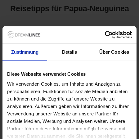
Reisetipps für Papua-Neuguinea
Kreuzfahrten nach Papua-
Neuguinea: Ein Paradies für
Zustimmung
Details
Über Cookies
Abenteurer
Papua-Neuguinea, die Heimat einer der größten biologischen
Vielfalt der Welt, zieht abenteuerlustige Reisende mit
Diese Webseite verwendet Cookies
atemberaubenden Landschaften und einer reichen Kultur an.
Wir verwenden Cookies, um Inhalte und Anzeigen zu
Bei einer Kreuzfahrt nach Papua-Neuguinea haben Sie die
personalisieren, Funktionen für soziale Medien anbieten
Möglichkeit, einzigartige Inseln, beeindruckende Korallenriffe
und die bunten Traditionen der einheimischen Stämme
zu können und die Zugriffe auf unsere Website zu
kennenzulernen. Wussten Sie, dass Papua-Neuguinea über
analysieren. Außerdem geben wir Informationen zu Ihrer
800 verschiedene Sprachen spricht und somit eine der
Verwendung unserer Website an unsere Partner für
vielfältigsten Kulturen der Welt bietet? Eine Kreuzfahrt ist die
soziale Medien, Werbung und Analysen weiter. Unsere
perfekte Möglichkeit, diese faszinierende Destination zu
Partner führen diese Informationen möglicherweise mit
erkunden und gleichzeitig die Annehmlichkeiten und den
Komfort eines Kreuzfahrtschiffes zu genießen.
weiteren Daten zusammen, die Sie ihnen bereitgestellt