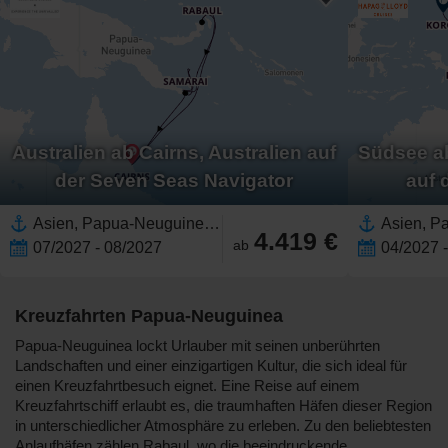
Australien ab Cairns, Australien auf
Südsee a
der Seven Seas Navigator
auf 
Asien, Papua-Neuguinea,Great Barrier Reef, Australien,Australien und Neuseeland,Australien
4.419 €
ab
07/2027 - 08/2027
04/2027 
Kreuzfahrten Papua-Neuguinea
Papua-Neuguinea lockt Urlauber mit seinen unberührten
Landschaften und einer einzigartigen Kultur, die sich ideal für
einen Kreuzfahrtbesuch eignet. Eine Reise auf einem
Kreuzfahrtschiff erlaubt es, die traumhaften Häfen dieser Region
in unterschiedlicher Atmosphäre zu erleben. Zu den beliebtesten
Anlaufhäfen zählen Rabaul, wo die beeindruckende