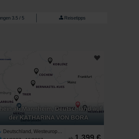
ngen 3.5 / 5
Reisetipps
hein ab Mannheim, Deutschland auf
der KATHARINA VON BORA
Deutschland, Westeuropa,Europäischer Fluss,Europa,Rhein,Mosel,Saar,Neckar
1.399 €
ab