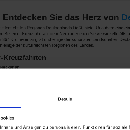
: Entdecken Sie das Herz von
D
historischsten Regionen Deutschlands fließt, bietet Urlaubern eine ei
n. Bei einer Kreuzfahrt auf dem Neckar erleben Sie verwinkelte Alts
 367 Kilometer lang ist und einige der schönsten Landschaften Deut
h einige der kulturreichsten Regionen des Landes.
r-Kreuzfahrten
 Neckar an:
 CroisiEurope 2, die auf dem Neckar fahren: die
MS Elbe Princesse
II
 Service, die eine persönliche Note unterstreichen. Abfahrtsorte sin
en, von denen 1 auf dem Neckar fährt: die
Swiss Crystal
. Dieses Sch
Details
ist meistens
Köln
.
die den Neckar ansteuern: die
MS SWISS RUBY
. Die VIVA Cruises S
der Regel Stuttgart.
Cookies
ar
nhalte und Anzeigen zu personalisieren, Funktionen für soziale