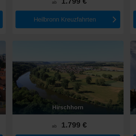
1.799 €
ab
ind angenehm, zwischen 15°C und 25°C, und die Weinregionen bieten 
hrt
Heilbronn Kreuzfahrten
ach Dauer und Reederei:
€ und 1.200 € pro Person.
00 € und 2.400 €.
en, könnten Sie auch folgende Regionen als interessant empfinden:
euzfahrten mit historischen Städten und Weinlandschaften, die sic
u zahlreichen kulturschöpferischen Städten und historischen Stätten 
Elbe und die Kultur historischer Städte, einschließlich
Dresden
und
adt Frankfurt, sondern auch eine Reihe idyllischer Weinorte.
Hirschhorn
on und malerischen Dörfer, die an den Ufern des Flusses liegen.
lines und erleben Sie die Schönheit und den Charme dieser einzigart
1.799 €
ab