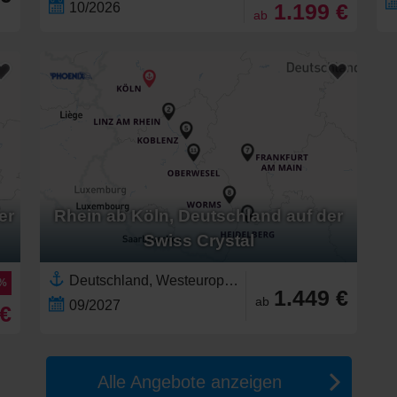
1.199 €
10/2026
ab
er
Rhein ab Köln, Deutschland auf der
Swiss Crystal
Deutschland, Westeuropa,Europäischer Fluss,Europa,Rhein,Neckar,Mosel,Main
0%
1.449 €
ab
09/2027
 €
Alle Angebote anzeigen