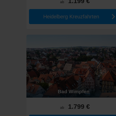
1.199 €
ab
Herbst (September - Oktober):
Die Temperaturen s
Kosten für eine Neckar-Kreuzfa
Heidelberg Kreuzfahrten
Die Preise für Kreuzfahrten am Neckar variieren je n
Einwöchige Kreuzfahrten liegen etwa zwischen 600 
Zweifache Reisen kosten in der Regel zwischen 1.2
Alternativen für Kreuzfahrten
Wenn Sie eine Kreuzfahrt am Neckar in Erwägung zieh
Rhein
:
Der Rhein bietet ebenso wunderbare Flusskr
Donau
:
Eine Kreuzfahrt auf der Donau bringt Sie z
Elbe
:
Erleben Sie die malerischen Landschaften der 
Main
:
Der Main beheimatet nicht nur die lebhafte St
Bad Wimpfen
Mosel
:
Die Mosel ist berühmt für ihre Weinprodukti
Bitte buchen Sie Ihre Kreuzfahrt am Neckar bei Dream
1.799 €
ab