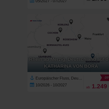
05/2027 - 07/2027
Rhein ab Merzig, Deutschland auf d
KATHARINA VON BORA
-2
Europäischer Fluss, Deutschland,Europa,Westeuropa,Rhein,Mosel,Saar,Neckar
1.249
10/2026 - 10/2027
ab