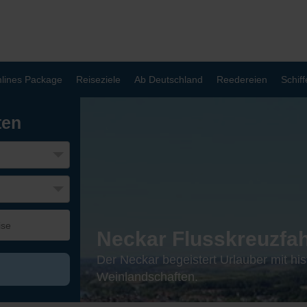
lines Package
Reiseziele
Ab Deutschland
Reedereien
Schiff
ten
Neckar Flusskreuzfa
Der Neckar begeistert Urlauber mit his
Weinlandschaften.