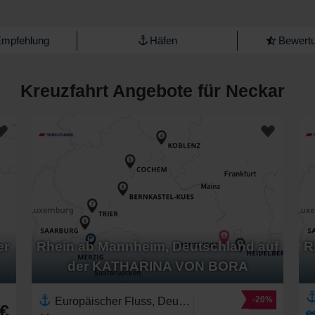
Empfehlung
Häfen
Bewertu
Kreuzfahrt Angebote für Neckar
er
Rhein ab Mannheim, Deutschland auf
R
der KATHARINA VON BORA
-20%
Europäischer Fluss, Deutschland,Europa,Westeuropa,Rhein,Saar,Mosel,Neckar
 €