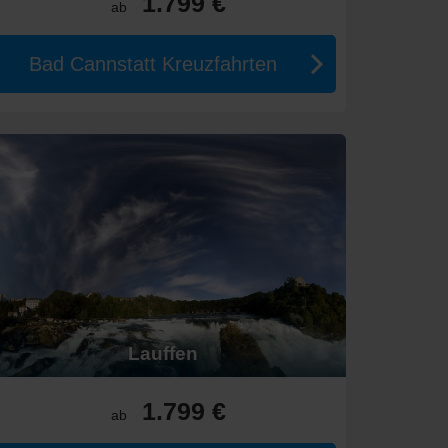
1.799 €
ab
eine herrliche Kulisse mit bunten Blättern.
Bad Cannstatt Kreuzfahrten
h durch bezaubernde Schlösser auszeichnen.
in mehreren Ländern.
Hamburg
.
Lauffen
igen Region!
1.799 €
ab