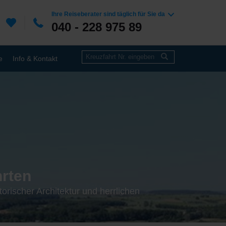
Ihre Reiseberater sind täglich für Sie da
040 - 228 975 89
e
Info & Kontakt
hrten
torischer Architektur und herrlichen