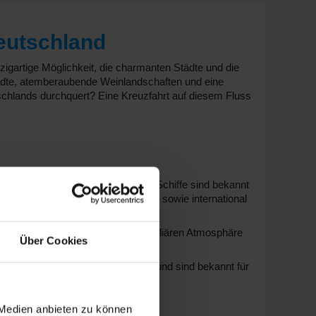
eutschland
nzigartige Möglichkeit, die charmanten Städte und die
tädte, atemberaubende Weinlandschaften und eine
schlands durchquert? Eine Kreuzfahrt auf diesem Fluss
und
MS Leonardo da Vinci
. Diese Schiffe sind bekannt
d häufig Eberbach oder
Saarbrücken
sowie international
iff verbindet Komfort mit einer familiären Atmosphäre
Über Cookies
chiffe bieten ein modernes Design und sind bekannt für
 Medien anbieten zu können