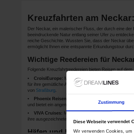
Kreuzfahrten am Neckar
Der Neckar, ein malerischer Fluss, der durch eine der 
beeindruckende Natur entlang seiner Ufer zu entdecke
reiche Geschichte. Wussten Sie, dass der Neckar über
ermöglicht Ihnen eine entspannte Erkundungstour durc
Wichtige Reedereien für Necka
Folgende Kreuzfahrtreedereien bieten Reisen auf dem
CroisiEurope:
Mit einer Flotte von 13 Schiffen hat
für ihre gemütliche Atmosphäre und ihren erstklassigen
von
Straßburg
.
Phoenix Reisen:
Über 36 Schiffe hat Phoenix Reis
Zustimmung
und bietet ein angenehmes Reiseerlebnis. Abfahrtsort 
VIVA Cruises:
Mit 9 Schiffen hat VIVA Cruises 1, 
ihre ausgezeichnete Gastronomie. Abfahrtshafen ist in 
Diese Webseite verwendet 
Häfen und Highlights am Neck
Wir verwenden Cookies, um I