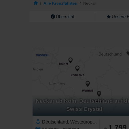
/
Alle Kreuzfahrten
/
Neckar
Übersicht
Unsere 
Neckar ab Köln, Deutschland auf d
Swiss Crystal
Deutschland, Westeuropa,Europäischer Fluss,Europa,Rhein,Neckar
1.799
ab