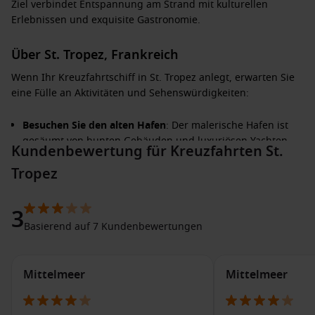
Ziel verbindet Entspannung am Strand mit kulturellen
Erlebnissen und exquisite Gastronomie.
Über St. Tropez, Frankreich
Wenn Ihr Kreuzfahrtschiff in St. Tropez anlegt, erwarten Sie
eine Fülle an Aktivitäten und Sehenswürdigkeiten:
Besuchen Sie den alten Hafen
: Der malerische Hafen ist
gesäumt von bunten Gebäuden und luxuriösen Yachten.
Kundenbewertung für Kreuzfahrten St.
Genießen Sie einen Kaffee oder einen Aperitif in einem der
Tropez
vielen Cafés mit Blick auf das Wasser.
Erkunden Sie die Zitadelle von St. Tropez
: Diese
historische Festung bietet nicht nur einen Einblick in die
3
Geschichte der Stadt, sondern auch einen
Basierend auf 7 Kundenbewertungen
atemberaubenden Blick über die Küste.
Genießen Sie die Strände
: St. Tropez ist berühmt für seine
Mittelmeer
Mittelmeer
Strände, einschließlich der ikonischen Pampelonne-
Strände, wo Sie entspannen oder Wassersport betreiben
können.