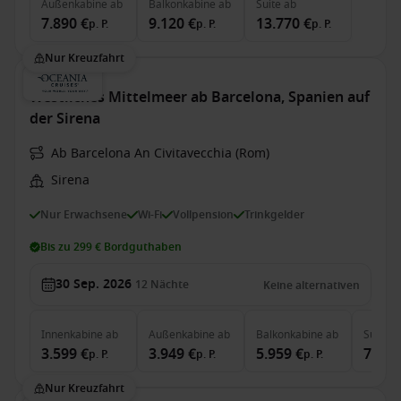
Außenkabine
ab
Balkonkabine
ab
Suite
ab
7.890 €
9.120 €
13.770 €
p. P.
p. P.
p. P.
Nur Kreuzfahrt
Westliches Mittelmeer ab Barcelona, Spanien auf
der Sirena
Ab Barcelona An Civitavecchia (Rom)
Sirena
Nur Erwachsene
Wi-Fi
Vollpension
Trinkgelder
Bis zu 299 € Bordguthaben
30 Sep. 2026
12
Nächte
Keine alternativen
Innenkabine
ab
Außenkabine
ab
Balkonkabine
ab
Suite
a
3.599 €
3.949 €
5.959 €
7.669
p. P.
p. P.
p. P.
Nur Kreuzfahrt