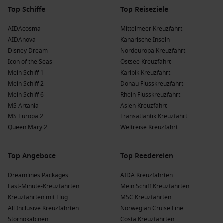
Afrika
: Ein Kontinent voller Wunderiele und
Top Schiffe
Top Reiseziele
kulturerlebnisreicher Orte.
Kreuzfahrten zu Zielen in
Afrika
bieten Abenteuer und
AIDAcosma
Mittelmeer Kreuzfahrt
unvergessliche Safaris.
AIDAnova
Kanarische Inseln
Disney Dream
Nordeuropa Kreuzfahrt
Beliebte Reedereien und ihre Schiffe, die St.
Icon of the Seas
Ostsee Kreuzfahrt
Tropez besuchen
Mein Schiff 1
Karibik Kreuzfahrt
Mein Schiff 2
Donau Flusskreuzfahrt
nicko cruises
: Nicko cruises hat eine Flotte von 17, von
Mein Schiff 6
Rhein Flusskreuzfahrt
denen 1 St. Tropez ansteuert. Das Schiff
VASCO DA GAMA
MS Artania
Asien Kreuzfahrt
ist bekannt für entspannte Ambiente und individuelle
MS Europa 2
Transatlantik Kreuzfahrt
Reisen; häufige Abfahrten erfolgen von
Marseille
oder
Queen Mary 2
Weltreise Kreuzfahrt
Civitavecchia
.
Holland America Line
: Holland America Line hat eine Flotte
Top Angebote
Top Reedereien
von 12, von denen 1 St. Tropez besucht. Das Schiff
Oosterdam
bietet erstklassigen Service und moderne
Dreamlines Packages
AIDA Kreuzfahrten
Annehmlichkeiten; häufige Abfahrten erfolgen von
Triest
Last-Minute-Kreuzfahrten
Mein Schiff Kreuzfahrten
oder
Athen
.
Kreuzfahrten mit Flug
MSC Kreuzfahrten
Norwegian Cruise Line
: Norwegian Cruise Line hat eine
All Inclusive Kreuzfahrten
Norwegian Cruise Line
Flotte von 21, von denen 1 St. Tropez ansteuert. Das Schiff
Stornokabinen
Costa Kreuzfahrten