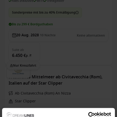
Alles Inklusive
Wi-Fi
Trinkgelder
Sonderpreise mit bis zu 40% Ermäßigung
Bis zu 299 € Bordguthaben
20 Aug. 2028
10
Nächte
Keine alternativen
Suite
ab
6.450 €
p. P.
Nur Kreuzfahrt
Westliches Mittelmeer ab Civitavecchia (Rom),
Italien auf der Star Clipper
Ab Civitavecchia (Rom) An Nizza
Star Clipper
Vollpension