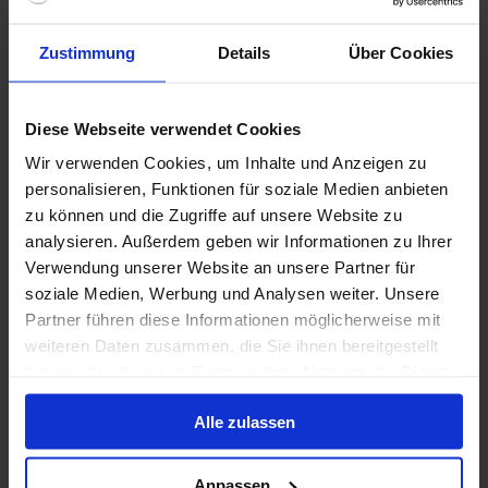
Bis zu 199 € Bordguthaben
Zustimmung
Details
Über Cookies
25 Sep. 2027
7
Nächte
Keine alternativen
Innenkabine
ab
Außenkabine
ab
Suite
ab
Diese Webseite verwendet Cookies
2.750 €
2.995 €
5.230 €
p. P.
p. P.
p. P.
Wir verwenden Cookies, um Inhalte und Anzeigen zu
Nur Kreuzfahrt
personalisieren, Funktionen für soziale Medien anbieten
zu können und die Zugriffe auf unsere Website zu
Westliches Mittelmeer ab Nizza, Frankreich auf
analysieren. Außerdem geben wir Informationen zu Ihrer
der Royal Clipper
Verwendung unserer Website an unsere Partner für
soziale Medien, Werbung und Analysen weiter. Unsere
Ab / An Nizza
Partner führen diese Informationen möglicherweise mit
Royal Clipper
weiteren Daten zusammen, die Sie ihnen bereitgestellt
haben oder die sie im Rahmen Ihrer Nutzung der Dienste
Vollpension
gesammelt haben.
Bis zu 199 € Bordguthaben
Alle zulassen
26 Sep. 2026
7
Nächte
Keine alternativen
Anpassen