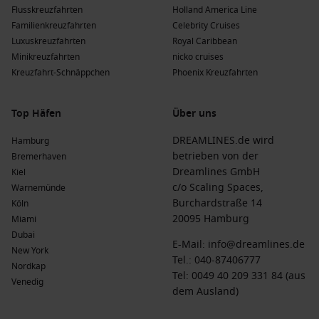
Norwegian Dawn
bietet Freestyle-Dining und zahlreiche
Flusskreuzfahrten
Holland America Line
Unterhaltungsmöglichkeiten; häufige Abfahrten erfolgen
Familienkreuzfahrten
Celebrity Cruises
von
Lissabon
.
Luxuskreuzfahrten
Royal Caribbean
Minikreuzfahrten
nicko cruises
Phoenix Kreuzfahrten
: Phoenix Kreuzfahrten hat eine
Kreuzfahrt-Schnäppchen
Phoenix Kreuzfahrten
Flotte von 32, von denen 1 St. Tropez besucht. Das Schiff
MS Deutschland
bietet ein persönliches Ambiente und
eine exzellente Gastronomie; häufige Abfahrten erfolgen
Top Häfen
Über uns
von
Bremerhaven
.
DREAMLINES.de wird
Hamburg
Die Vorteile einer Kreuzfahrt nach St. Tropez,
betrieben von der
Bremerhaven
Dreamlines GmbH
Kiel
Frankreich zu verschiedenen Zeiten des Jahres
c/o Scaling Spaces,
Warnemünde
Frühling
(
März
,
April
,
Mai
)
: Temperaturen zwischen 10 °C
Burchardstraße 14
Köln
und 22 °C. Der Frühling bringt mildes Wetter und
20095 Hamburg
Miami
blühende Flora, ideal für Erkundungen.
Dubai
E-Mail:
info@dreamlines.de
New York
Sommer
(
Juni
,
Juli
,
August
)
: Temperaturen zwischen 20 °C
Tel.:
040-87406777
Nordkap
und 30 °C. Die Sommermonate sind sehr beliebt für
Tel: 0049 40 209 331 84 (aus
Venedig
Strandausflüge und Festivals, die die Stadt lebhaft
dem Ausland)
machen.