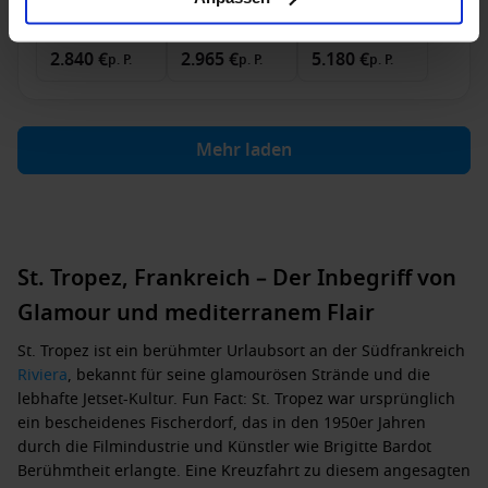
Innenkabine
ab
Außenkabine
ab
Suite
ab
2.840 €
2.965 €
5.180 €
p. P.
p. P.
p. P.
Mehr laden
St. Tropez, Frankreich – Der Inbegriff von
Glamour und mediterranem Flair
St. Tropez ist ein berühmter Urlaubsort an der Südfrankreich
Riviera
, bekannt für seine glamourösen Strände und die
lebhafte Jetset-Kultur. Fun Fact: St. Tropez war ursprünglich
ein bescheidenes Fischerdorf, das in den 1950er Jahren
durch die Filmindustrie und Künstler wie Brigitte Bardot
Berühmtheit erlangte. Eine Kreuzfahrt zu diesem angesagten