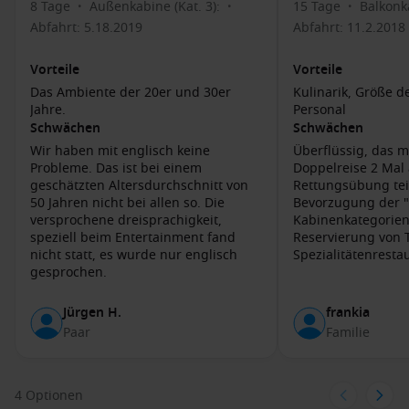
8 Tage
Außenkabine (Kat. 3):
15 Tage
Balkonka
•
•
•
Besuchen Sie den Markt am Place des Lices
: Ein typischer
Abfahrt: 5.18.2019
Abfahrt: 11.2.2018
provenzalischer Markt, der jeden Dienstag und Samstag
stattfindet. Hier finden Sie frische Produkte, lokale
Vorteile
Vorteile
Produkte und Kunsthandwerk.
Das Ambiente der 20er und 30er
Kulinarik, Größe de
Entdecken Sie das Nachtleben
: St. Tropez ist bekannt für
Jahre.
Personal
sein aufregendes Nachtleben, genießen Sie eine
Schwächen
Schwächen
Cocktailparty oder tanzen Sie bis in die frühen
Wir haben mit englisch keine
Überflüssig, das m
Morgenstunden in einem der vielen Clubs.
Probleme. Das ist bei einem
Doppelreise 2 Mal
geschätzten Altersdurchschnitt von
Rettungsübung te
50 Jahren nicht bei allen so. Die
Bevorzugung der 
Häfen, die Sie möglicherweise vor oder nach
versprochene dreisprachigkeit,
Kabinenkategorien
St. Tropez besuchen
speziell beim Entertainment fand
Reservierung von 
nicht statt, es wurde nur englisch
Spezialitätenresta
Palma de Mallorca
,
Spanien
: Ein beliebter Hafen auf
gesprochen.
Mallorca, bekannt für seine Altstadt und Strände.
Top-Aktivitäten: Besuch der Kathedrale von Palma und
Jürgen H.
frankia
Erkundung der charmanten Gassen der Altstadt.
Paar
Familie
Livorno (Florenz)
,
Italien
: Der Hafen von Livorno dient als
Ausgangspunkt für die Erkundung von Florenz und Pisa.
Top-Aktivitäten: Besuchen Sie den Schiefen Turm von Pisa
4 Optionen