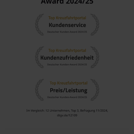
die Gelegenheit, ikonische Städte und traumhafte Strände
zu erkunden.
Mittelmeer
: Ein beliebtes Ziel für Kreuzfahrten, das für
seine malerischen Küstenstädte und entspannenden
Strände bekannt ist.
Kreuzfahrten im
Mittelmeer
führen oft zu einer Vielzahl
kultureller Highlights und kulinarischer Köstlichkeiten.
Balearen
: Eine Gruppe von Inseln im westlichen
Mittelmeer, die für ihre Strände und die lebhafte
Atmosphäre bekannt sind.
Kreuzfahrten zu den
Balearen
ermöglichen es, das
entspannte Leben in Städten wie
Mallorca
und
Ibiza
zu
genießen.
Nordafrika
: Diese Region bietet eine einzigartige
Kombination aus Kultur und Geschichte.
Kreuzfahrten nach
Nordafrika
ermöglichen den Besuch
faszinierender Städte mit Blick auf Wüsten und
traditionelle Märkte.