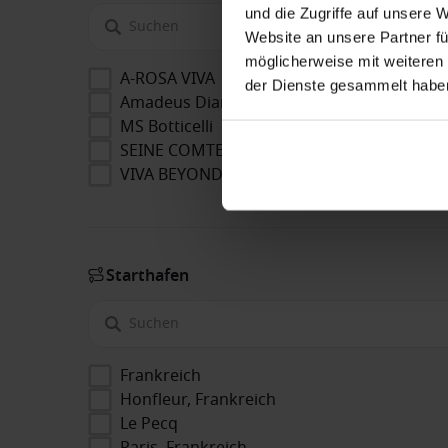
und die Zugriffe auf unsere 
Website an unsere Partner fü
möglicherweise mit weiteren
A-ROSA VIVA
der Dienste gesammelt habe
Amadeus Diamond
MS Botticelli
SEINE COMTESSE
VIVA BEYOND
Starthafen
Frankreich
Honfleur, Frankreich
Le Pecq
Paris, Frankreich