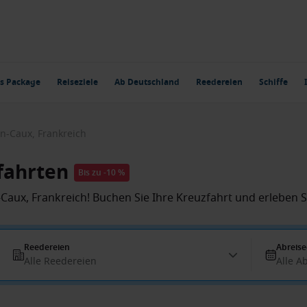
s Package
Reiseziele
Ab Deutschland
Reedereien
Schiffe
n-Caux, Frankreich
fahrten
Bis zu -10 %
aux, Frankreich! Buchen Sie Ihre Kreuzfahrt und erleben Si
Reedereien
Abreis
Alle Reedereien
Alle A