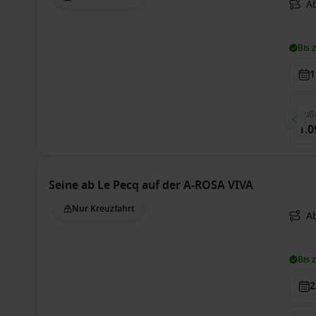
Ab
Bis 
1
Auß
1.0
Seine ab Le Pecq auf der A-ROSA VIVA
Nur Kreuzfahrt
Ab
Bis 
2