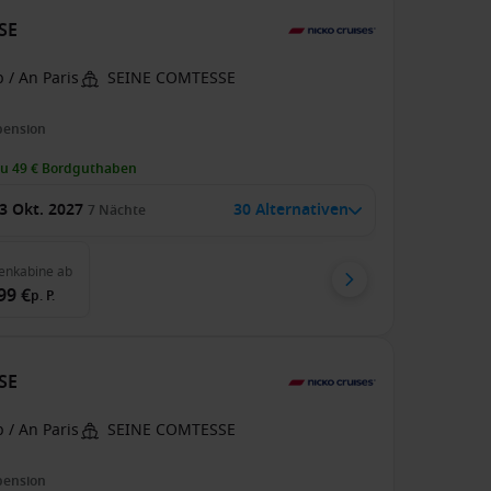
SSE
 / An Paris
SEINE COMTESSE
pension
zu 49 € Bordguthaben
3 Okt. 2027
30 Alternativen
7
Nächte
enkabine
ab
99 €
p. P.
SSE
 / An Paris
SEINE COMTESSE
pension