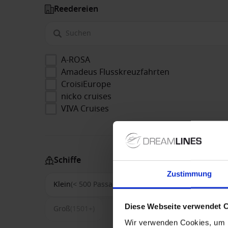
Reedereien
A-ROSA
Amadeus Flusskreuzfahrten
CroisiEurope
nicko cruises
VIVA Cruises
Schiffe
Zustimmung
Klein
(< 500 Passagiere)
Mittel
(500-1500)
Diese Webseite verwendet 
Groß
(1501+)
Wir verwenden Cookies, um I