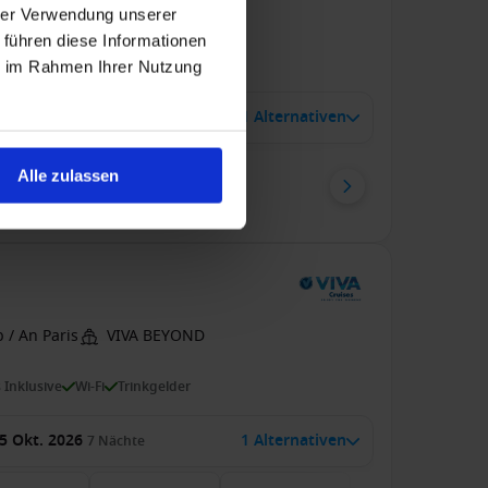
hrer Verwendung unserer
pension
 führen diese Informationen
ie im Rahmen Ihrer Nutzung
zu 49 € Bordguthaben
7 Dez. 2027
1 Alternativen
7
Nächte
Alle zulassen
enkabine
ab
99 €
p. P.
 / An Paris
VIVA BEYOND
s Inklusive
Wi-Fi
Trinkgelder
5 Okt. 2026
1 Alternativen
7
Nächte