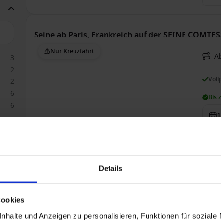
Seine ab Paris, Frankreich auf der SEINE COMTE
Nur Kreuzfahrt
Ab
3
2
Voll
2
6
Bis 
6
1
Auß
1.1
Details
Seine ab Paris, Frankreich auf der SEINE COMTE
Cookies
Nur Kreuzfahrt
Ab
nhalte und Anzeigen zu personalisieren, Funktionen für soziale