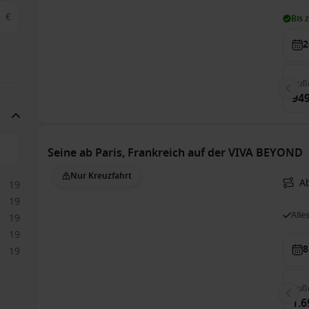
€
Bis 
2
Auß
949
Seine ab Paris, Frankreich auf der VIVA BEYOND
Nur Kreuzfahrt
Ab
19
19
Alle
19
19
8
19
Auß
1.6