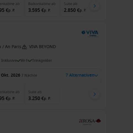
enkabine
ab
Balkonkabine
ab
Suite
ab
95 €
3.595 €
2.850 €
p. P.
p. P.
p. P.
 / An Paris
VIVA BEYOND
s Inklusive
Wi-Fi
Trinkgelder
 Okt. 2026
7 Alternativen
7
Nächte
enkabine
ab
Suite
ab
95 €
3.250 €
p. P.
p. P.