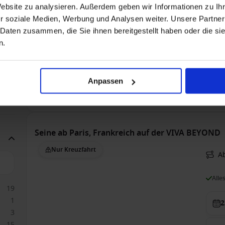
Website zu analysieren. Außerdem geben wir Informationen zu I
Voll
r soziale Medien, Werbung und Analysen weiter. Unsere Partner
 Daten zusammen, die Sie ihnen bereitgestellt haben oder die s
Bis 
3
n.
2
2
2
6
Anpassen
Auß
6
1.2
Seine ab Paris, Frankreich auf der VIVA BEYOND
Nur Kreuzfahrt
Ab
Alle
19
1
2
3
15