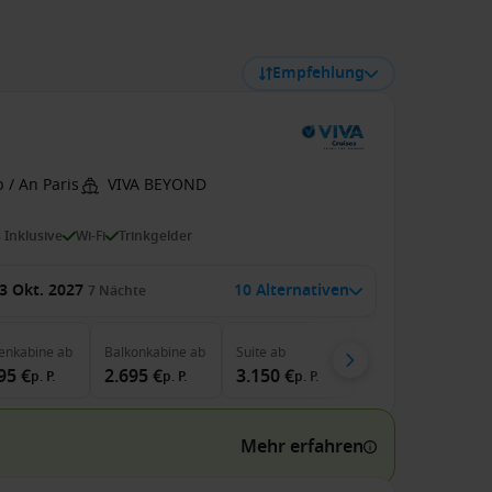
Empfehlung
 / An Paris
VIVA BEYOND
s Inklusive
Wi-Fi
Trinkgelder
3 Okt. 2027
10 Alternativen
7
Nächte
enkabine
ab
Balkonkabine
ab
Suite
ab
95 €
2.695 €
3.150 €
p. P.
p. P.
p. P.
Mehr erfahren