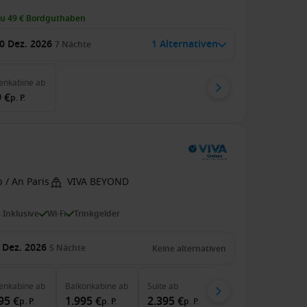
zu 49 € Bordguthaben
0 Dez. 2026
1 Alternativen
7
Nächte
enkabine
ab
 €
p. P.
 / An Paris
VIVA BEYOND
s Inklusive
Wi-Fi
Trinkgelder
 Dez. 2026
5
Nächte
Keine alternativen
enkabine
ab
Balkonkabine
ab
Suite
ab
95 €
1.995 €
2.395 €
p. P.
p. P.
p. P.