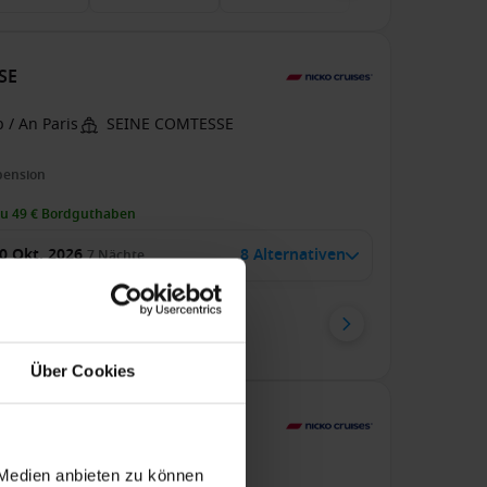
SSE
 / An Paris
SEINE COMTESSE
pension
zu 49 € Bordguthaben
0 Okt. 2026
8 Alternativen
7
Nächte
enkabine
ab
49 €
p. P.
Über Cookies
SSE
 / An Paris
SEINE COMTESSE
 Medien anbieten zu können