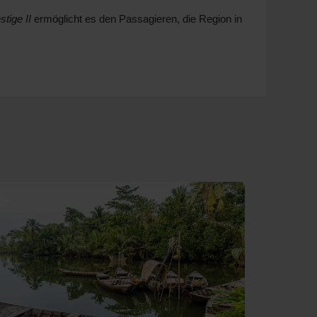
tige II
ermöglicht es den Passagieren, die Region in
sbergen
bietet Expeditionserlebnisse und
 Königliche Palast und die Silberne Pagode. Besuchen
lang des Mekong. Nehmen Sie sich auch Zeit, die
 und die schwimmenden Märkte. Probieren Sie lokale
chen.
e die berühmte Bamboo Bridge oder die Tempel von Wat
nheit, durch die lebhaften Wasserstraßen zu fahren