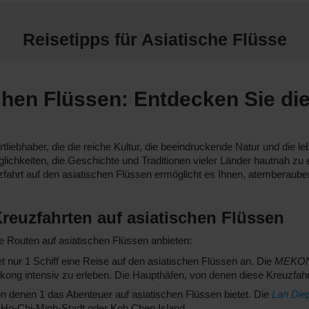
Reisetipps für Asiatische Flüsse
chen Flüssen: Entdecken Sie die
hrtliebhaber, die die reiche Kultur, die beeindruckende Natur und die
öglichkeiten, die Geschichte und Traditionen vieler Länder hautnah 
uzfahrt auf den asiatischen Flüssen ermöglicht es Ihnen, atemberaube
reuzfahrten auf asiatischen Flüssen
e Routen auf asiatischen Flüssen anbieten:
tet nur 1 Schiff eine Reise auf den asiatischen Flüssen an. Die
MEKON
Mekong intensiv zu erleben. Die Haupthäfen, von denen diese Kreuzf
n denen 1 das Abenteuer auf asiatischen Flüssen bietet. Die
Lan Die
ft Ho-Chi-Minh-Stadt oder Koh Chen Island.