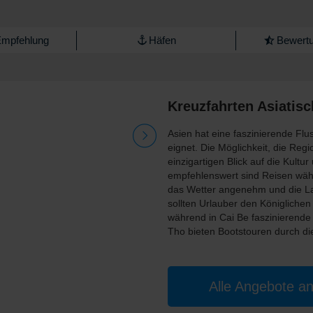
Empfehlung
Häfen
Bewertu
Kreuzfahrten Asiatisc
Asien hat eine faszinierende Flus
eignet. Die Möglichkeit, die Re
einzigartigen Blick auf die Kult
empfehlenswert sind Reisen wäh
das Wetter angenehm und die La
sollten Urlauber den Königliche
während in Cai Be faszinierend
Tho bieten Bootstouren durch d
Alle Angebote a