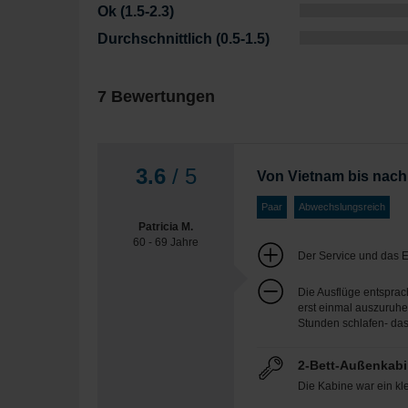
Ok (1.5-2.3)
Durchschnittlich (0.5-1.5)
7 Bewertungen
3.6
/ 5
Von Vietnam bis na
Paar
Abwechslungsreich
Patricia M.
60 - 69 Jahre
Der Service und das E
Die Ausflüge entsprac
erst einmal auszuruhe
Stunden schlafen- das 
2-Bett-Außenkabi
Die Kabine war ein k