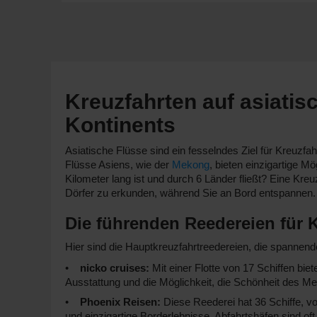
Kreuzfahrten auf asiatis
Kontinents
Asiatische Flüsse sind ein fesselndes Ziel für Kreuzfa
Flüsse Asiens, wie der
Mekong
, bieten einzigartige M
Kilometer lang ist und durch 6 Länder fließt? Eine Kre
Dörfer zu erkunden, während Sie an Bord entspannen.
Die führenden Reedereien für K
Hier sind die Hauptkreuzfahrtreedereien, die spannend
nicko cruises:
Mit einer Flotte von 17 Schiffen bie
Ausstattung und die Möglichkeit, die Schönheit des 
Phoenix Reisen:
Diese Reederei hat 36 Schiffe, vo
und einzigartige Borderlebnisse. Abfahrtshäfen sind o