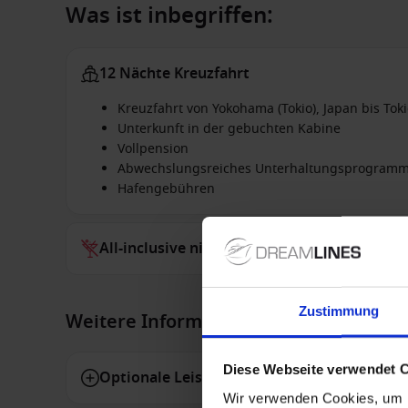
Was ist inbegriffen:
12 Nächte Kreuzfahrt
Kreuzfahrt von Yokohama (Tokio), Japan bis Toki
Unterkunft in der gebuchten Kabine
Vollpension
Abwechslungsreiches Unterhaltungsprogram
Hafengebühren
All-inclusive nicht inbegriffen
Zustimmung
Weitere Informationen
Diese Webseite verwendet 
Optionale Leistungen
Wir verwenden Cookies, um I