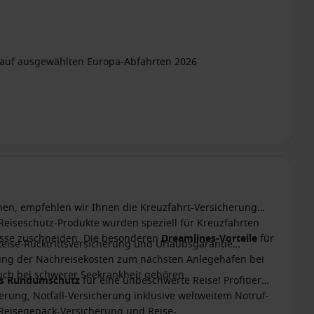
ne auf ausgewählten Europa-Abfahrten 2026
nen, empfehlen wir Ihnen die Kreuzfahrt-Versicherung
 Reiseschutz-Produkte wurden speziell für Kreuzfahrten
nisse zuschneiden. Die besonderen
Dreamlines-Vorteile
für
Reise-Rücktrittsversicherung und Urlaubsgarantie
ttung der Nachreisekosten zum nächsten Anlegehafen bei
ch bei schwerer Seekrankheit gehören.
es Rundumschutz
für eine unbeschwerte Reise! Profitieren
erung, Notfall-Versicherung inklusive weltweitem Notruf-
 Reisegepäck-Versicherung und Reise-