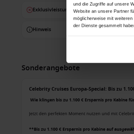
und die Zugriffe auf unsere 
Exklusivleistungen
Website an unsere Partner fü
möglicherweise mit weiteren
der Dienste gesammelt habe
Hinweis
Sonderangebote
Celebrity Cruises Europa-Special: Bis zu 1.10
Wie klingen bis zu 1.100 € Ersparnis pro Kabine fü
Jetzt den perfekten Moment nutzen und mit Celebri
**Bis zu 1.100 € Ersparnis pro Kabine auf ausgew