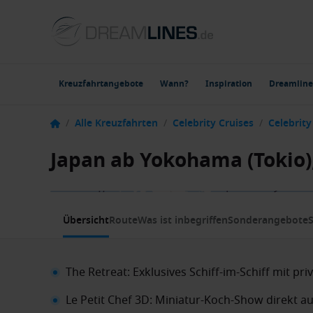
Kreuzfahrtangebote
Wann?
Inspiration
Dreamline
/
Alle Kreuzfahrten
/
Celebrity Cruises
/
Celebrit
Japan ab Yokohama (Tokio),
1 / 11
Übersicht
Route
Was ist inbegriffen
Sonderangebote
S
The Retreat: Exklusives Schiff-im-Schiff mit pr
Le Petit Chef 3D: Miniatur-Koch-Show direkt auf 