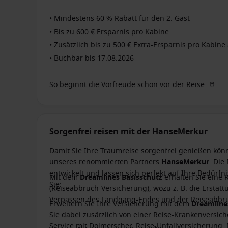
• Mindestens 60 % Rabatt für den 2. Gast
• Bis zu 600 € Ersparnis pro Kabine
• Zusätzlich bis zu 500 € Extra-Ersparnis pro Kabi
• Buchbar bis 17.08.2026
So beginnt die Vorfreude schon vor der Reise. 🚢
Sorgenfrei reisen mit der HanseMerkur
Damit Sie Ihre Traumreise sorgenfrei genießen kön
unseres renommierten Partners
HanseMerkur
. Die
entwickelt und lassen sich perfekt auf Ihre Bedürf
Mit dem
Dreamlines Basisschutz
erhalten Sie eine 
Sie:
(Reiseabbruch-Versicherung), wozu z. B. die Ersta
Verpassen des Landgang-Endes und der Reiseabbru
Erweitern Sie Ihre Versicherung mit dem
Dreamlin
Sie dabei zusätzlich von einer Reise-Krankenversich
Service mit Dolmetscher, Reise-Unfallversicherung,