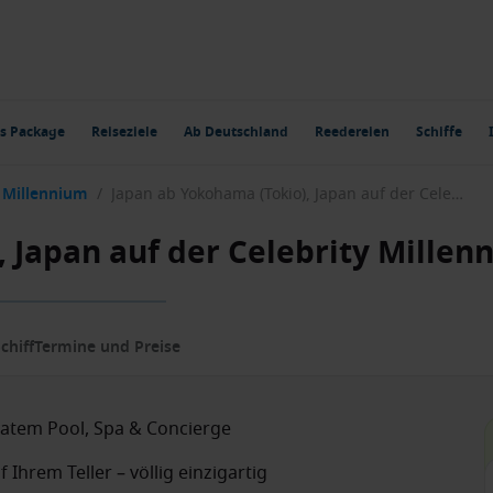
s Package
Reiseziele
Ab Deutschland
Reedereien
Schiffe
y Millennium
/
Japan ab Yokohama (Tokio), Japan auf der Celebrity Millennium
 Japan auf der Celebrity Millen
chiff
Termine und Preise
ivatem Pool, Spa & Concierge
Ihrem Teller – völlig einzigartig