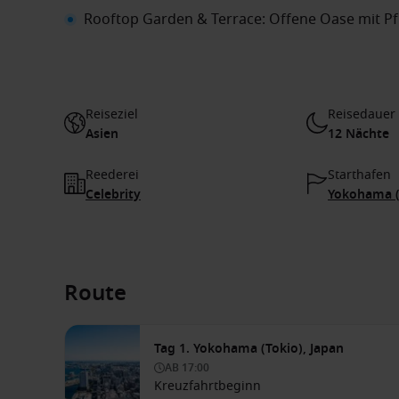
Rooftop Garden & Terrace: Offene Oase mit P
Reiseziel
Reisedauer
Asien
12 Nächte
Reederei
Starthafen
Celebrity
Yokohama (
Route
Tag 1. Yokohama (Tokio), Japan
AB
17:00
Kreuzfahrtbeginn