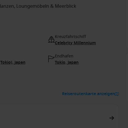
flanzen, Loungemöbeln & Meerblick
Kreuzfahrtschiff
Celebrity Millennium
Endhafen
Tokio), Japan
Tokio, Japan
Reiseroutenkarte anzeigen