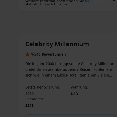
Weitere Informationen finden Sie
hier
.
Haftpflichtversicherung.
Celebrity Millennium
4
/5
45 Bewertungen
Die im Jahr 2000 fertiggestellte Celebrity Millenium
bietet Ihnen atemberaubende Reisen. Fühlen Sie
sich wie in einem Luxus-Hotel, genießen Sie ein
umfassendes Spa und Restaurants der Extraklasse
auf See.
Letzte Renovierung
:
Währung
:
2019
USD
Passagiere
:
2218