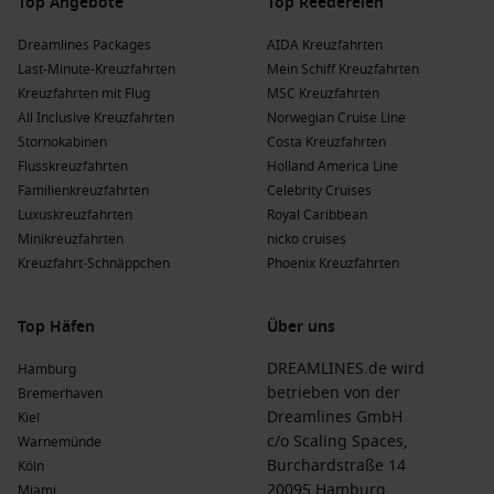
Top Angebote
Top Reedereien
Dreamlines Packages
AIDA Kreuzfahrten
Last-Minute-Kreuzfahrten
Mein Schiff Kreuzfahrten
Kreuzfahrten mit Flug
MSC Kreuzfahrten
All Inclusive Kreuzfahrten
Norwegian Cruise Line
Stornokabinen
Costa Kreuzfahrten
Flusskreuzfahrten
Holland America Line
Familienkreuzfahrten
Celebrity Cruises
Luxuskreuzfahrten
Royal Caribbean
Minikreuzfahrten
nicko cruises
Kreuzfahrt-Schnäppchen
Phoenix Kreuzfahrten
Top Häfen
Über uns
DREAMLINES.de wird
Hamburg
betrieben von der
Bremerhaven
Dreamlines GmbH
Kiel
c/o Scaling Spaces,
Warnemünde
Burchardstraße 14
Köln
20095 Hamburg
Miami