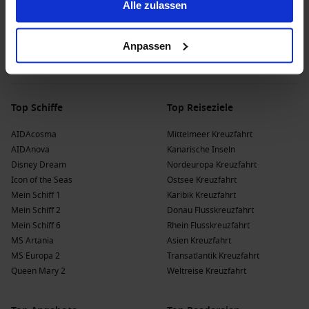
Alle zulassen
Anpassen
Top Schiffe
Top Reiseziele
AIDAcosma
Mittelmeer Kreuzfahrt
AIDAnova
Kanarische Inseln
Disney Dream
Nordeuropa Kreuzfahrt
Icon of the Seas
Ostsee Kreuzfahrt
Mein Schiff 1
Karibik Kreuzfahrt
Mein Schiff 2
Donau Flusskreuzfahrt
Mein Schiff 6
Rhein Flusskreuzfahrt
MS Artania
Asien Kreuzfahrt
MS Europa 2
Transatlantik Kreuzfahrt
Queen Mary 2
Weltreise Kreuzfahrt