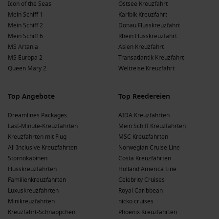
bekannt für ihre gut erhaltene deutsche
Icon of the Seas
Ostsee Kreuzfahrt
Kolonialarchitektur. Ein Besuch im Luderitz Museum ist
Mein Schiff 1
Karibik Kreuzfahrt
lohnenswert, um mehr über die Geschichte der Region zu
Mein Schiff 2
Donau Flusskreuzfahrt
erfahren.
Mein Schiff 6
Rhein Flusskreuzfahrt
MS Artania
Asien Kreuzfahrt
Luanda
,
Angola
: Die pulsierende Hauptstadt Angolas
MS Europa 2
Transatlantik Kreuzfahrt
bietet eine Mischung aus kolonialer Architektur und
Queen Mary 2
Weltreise Kreuzfahrt
moderner Entwicklung. Besuchen Sie die
Malediven
-Inseln
oder genießen Sie einen kurzen Rundgang durch die
Stadt.
Top Angebote
Top Reedereien
Beliebte Regionen, die Kreuzfahrten nach
Dreamlines Packages
AIDA Kreuzfahrten
Last-Minute-Kreuzfahrten
Mein Schiff Kreuzfahrten
Tema besuchen
Kreuzfahrten mit Flug
MSC Kreuzfahrten
Eine Kreuzfahrt nach Tema führt oft durch folgende
All Inclusive Kreuzfahrten
Norwegian Cruise Line
aufregende Regionen:
Stornokabinen
Costa Kreuzfahrten
Flusskreuzfahrten
Holland America Line
Afrika
: Ein Kontinent voller kultureller Vielfalt und
Familienkreuzfahrten
Celebrity Cruises
atemberaubender Landschaften, der Reisende anzieht, die
Luxuskreuzfahrten
Royal Caribbean
nach Abenteuern und einzigartigen Erfahrungen suchen.
Minikreuzfahrten
nicko cruises
Kreuzfahrt-Schnäppchen
Phoenix Kreuzfahrten
Westafrika
: Diese Region ist reich an Geschichte und