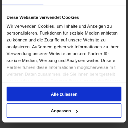
Endeavour
Ab Tema An Dakar
Diese Webseite verwendet Cookies
Silver Endeavour
Wir verwenden Cookies, um Inhalte und Anzeigen zu
personalisieren, Funktionen für soziale Medien anbieten
Alles Inklusive
Wi-Fi
Trinkgelder
zu können und die Zugriffe auf unsere Website zu
Sonderpreise mit bis zu 40% Ermäßigung
analysieren. Außerdem geben wir Informationen zu Ihrer
Verwendung unserer Website an unsere Partner für
Bis zu 499 € Bordguthaben
soziale Medien, Werbung und Analysen weiter. Unsere
Partner führen diese Informationen möglicherweise mit
31 März 2028
12
Nächte
Keine alternativen
weiteren Daten zusammen, die Sie ihnen bereitgestellt
haben oder die sie im Rahmen Ihrer Nutzung der Dienste
Suite
ab
gesammelt haben.
14.700 €
p. P.
Alle zulassen
Anpassen