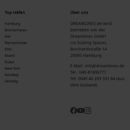
Kultur und ist bekannt für ihre lebendigen Städte und
freundlichen Menschen.
Top Häfen
Über uns
Kanarische Inseln
: Eine faszinierende Gruppe von Inseln,
DREAMLINES.de wird
Hamburg
die für ihre wunderbaren Strände, einzigartige
betrieben von der
Bremerhaven
Vulkanlandschaften und kulturellen Sehenswürdigkeiten
Dreamlines GmbH
Kiel
bekannt sind.
c/o Scaling Spaces,
Warnemünde
Südafrika
: Dieses Land kombiniert beeindruckende
Burchardstraße 14
Köln
Tierwelt, atemberaubende Landschaften und eine reiche
20095 Hamburg
Miami
Kultur, mit Städten wie
Kapstadt
und Johannesburg.
Dubai
E-Mail:
info@dreamlines.de
New York
Nordafrika
: Eine Region voller Geschichte, deren Städte
Tel.:
040-87406777
Nordkap
und Landschaften von den alten Zivilisationen geprägt
Tel: 0049 40 209 331 84 (aus
Venedig
wurden.
dem Ausland)
Kreuzfahrtlinien zu Tema, Ghana
Silversea Cruises
: Mit einer Flotte von 12 Schiffen bietet
Silversea 2 Schiffe an, die Tema besuchen, darunter
Silver
Dawn
und
Silver Wind
. Abfahrten häufig von Kapstadt.