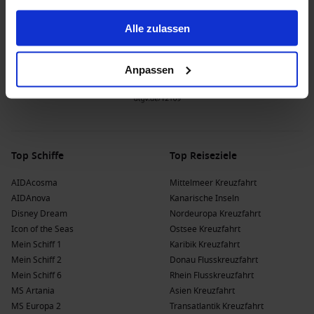
atemberaubenden Blick auf den Hafen.
gesammelt haben.
Palma de Mallorca
,
Spanien
: Berühmt für ihre
Alle zulassen
wunderschöne Kathedrale und die lebendige Altstadt.
Top-Aktivitäten: Erkunden Sie die Kathedrale La Seu und
Anpassen
genießen Sie die Atmosphäre in den kleinen Cafés der
Altstadt.
Port
Mahón (Menorca)
,
Spanien
: Ein malerischer Hafen
mit einem der größten natürlichen Häfen der Welt.
Top-Aktivitäten: Besuchen Sie die Festung La Mola und
genießen Sie die Aussicht auf das Wasser.
Top Schiffe
Top Reiseziele
Portoferraio
,
Italien
: Bekannt als Geburtsort von Napoleon
AIDAcosma
Mittelmeer Kreuzfahrt
Bonaparte während seines Exils.
AIDAnova
Kanarische Inseln
Top-Aktivitäten: Erkunden Sie die Festung Forte Stella und
Disney Dream
Nordeuropa Kreuzfahrt
die charmante Altstadt.
Icon of the Seas
Ostsee Kreuzfahrt
Mgarr
, Malta
: Ein malerisches Dorf, das oft von
Mein Schiff 1
Karibik Kreuzfahrt
Kreuzfahrten angesteuert wird.
Mein Schiff 2
Donau Flusskreuzfahrt
Top-Aktivitäten: Besuchen Sie die Korkirk Cathedral und
Mein Schiff 6
Rhein Flusskreuzfahrt
erkunden Sie die Umgebung mit schönen Stränden und
MS Artania
Asien Kreuzfahrt
Wanderwegen.
MS Europa 2
Transatlantik Kreuzfahrt