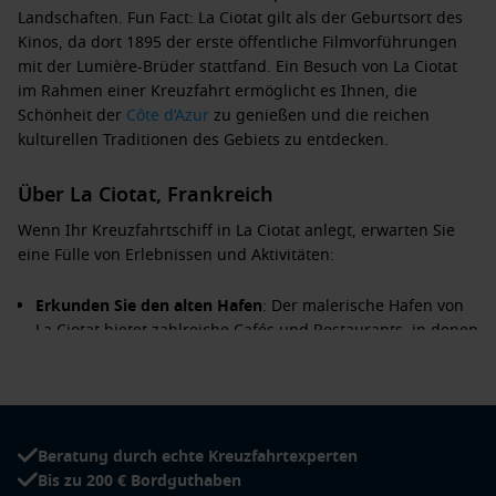
Landschaften. Fun Fact: La Ciotat gilt als der Geburtsort des
Kinos, da dort 1895 der erste öffentliche Filmvorführungen
mit der Lumière-Brüder stattfand. Ein Besuch von La Ciotat
im Rahmen einer Kreuzfahrt ermöglicht es Ihnen, die
Schönheit der
Côte d’Azur
zu genießen und die reichen
kulturellen Traditionen des Gebiets zu entdecken.
Über La Ciotat, Frankreich
Wenn Ihr Kreuzfahrtschiff in La Ciotat anlegt, erwarten Sie
eine Fülle von Erlebnissen und Aktivitäten:
Erkunden Sie den alten Hafen
: Der malerische Hafen von
La Ciotat bietet zahlreiche Cafés und Restaurants, in denen
Sie die lokale Küche probieren können, während Sie die
Boote beobachten.
Besuchen Sie die Calanques von La Ciotat
: Genießen Sie
eine Bootsfahrt zu diesen spektakulären Buchten mit
Beratung durch echte Kreuzfahrtexperten
kristallklarem Wasser, ideal für Schwimmen und
Bis zu 200 € Bordguthaben
Schnorcheln.