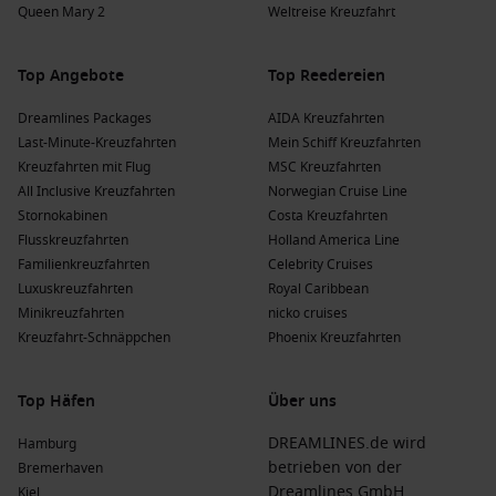
Queen Mary 2
Weltreise Kreuzfahrt
Beliebte Regionen, die Kreuzfahrten nach La
Ciotat besuchen
Top Angebote
Top Reedereien
Westliches Mittelmeer
: Diese Region bietet malerische
Dreamlines Packages
AIDA Kreuzfahrten
Küsten und interessante Kulturen.
Last-Minute-Kreuzfahrten
Mein Schiff Kreuzfahrten
Kreuzfahrten im westlichen
Mittelmeer
ermöglichen es,
Kreuzfahrten mit Flug
MSC Kreuzfahrten
verschiedene Länder mit reichen Traditionen und
All Inclusive Kreuzfahrten
Norwegian Cruise Line
historischen Stätten zu erkunden.
Stornokabinen
Costa Kreuzfahrten
Mittelmeer
: Berühmt für seine kulinarische Vielfalt und
Flusskreuzfahrten
Holland America Line
atemberaubende Landschaften.
Familienkreuzfahrten
Celebrity Cruises
Kreuzfahrten im
Mittelmeer
bieten die Möglichkeit, einige
Luxuskreuzfahrten
Royal Caribbean
der schönsten Strände und kulturellen Hotspots zu
Minikreuzfahrten
nicko cruises
genießen.
Kreuzfahrt-Schnäppchen
Phoenix Kreuzfahrten
Balearen
: Diese spanische Inselgruppe ist bekannt für ihre
Strände und lebendige Partyszene.
Top Häfen
Über uns
Kreuzfahrten zu den
Balearen
ermöglichen es,
entspannende Tage in Palma,
Ibiza
und
Menorca
zu
DREAMLINES.de wird
Hamburg
verbringen.
betrieben von der
Bremerhaven
Dreamlines GmbH
Kiel