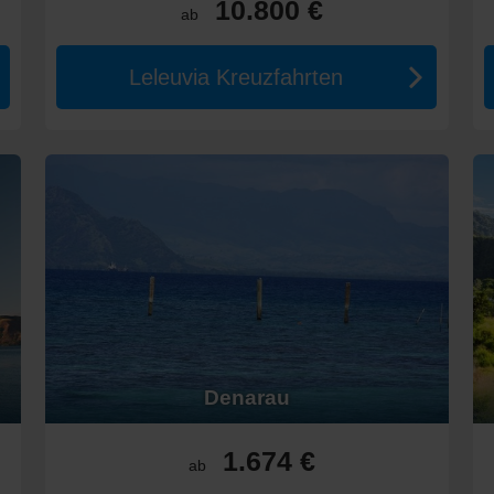
10.800 €
ab
idschi
Leleuvia Kreuzfahrten
Reiselänge und Reederei:
0 € und 1.800 € pro Person.
00 € kosten.
und können bis zu 10.000 € kosten, abhängig von der Reederei und d
fahrten
n, könnten folgende Regionen ebenfalls von Interesse sein:
e Schönheiten und gibt Ihnen die Chance, mehr über die faszinierend
artige Ergänzung, mit Zugriff auf einige der besten Städte, Strände 
 und freundliche Menschen, perfekt für Abenteuer und Naturliebhabe
r, ideal für Erholung und Wassersportaktivitäten.
Denarau
 vulkanische Schönheit, bietet es die gleiche tropische Atmosphäre, e
es und erleben Sie die natürliche Schönheit und den Charme dieser 
1.674 €
ab