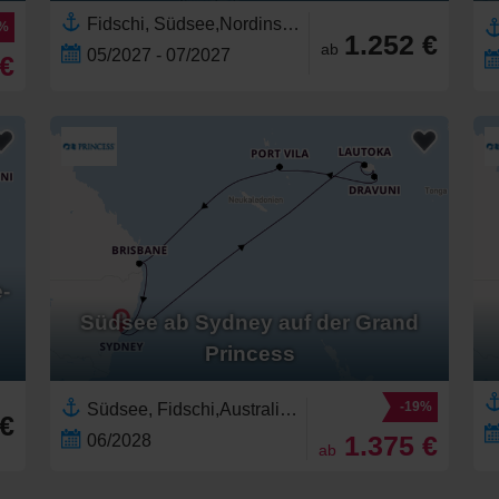
Fidschi, Südsee,Nordinsel, Neuseeland,Australien und Neuseeland,Auckland, Neuseeland,Neuseeland
4%
1.252 €
ab
05/2027 - 07/2027
 €
-
Südsee ab Sydney auf der Grand
Princess
-19%
Südsee, Fidschi,Australien,Australien und Neuseeland,Sydney, Australien,Vanuatu
 €
1.375 €
06/2028
ab