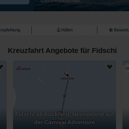
Gastfreundschaft.
Empfehlung
Häfen
Bewertu
Kreuzfahrt Angebote für Fidschi
Fidschi ab Auckland, Neuseeland auf
der Carnival Adventure