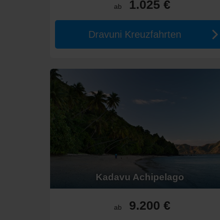
1.025 €
ab
Kosten für eine Kreuzfahrt in F
Dravuni Kreuzfahrten
Die Preise für Fidschi-Kreuzfahrten variieren je nach 
Einwöchige Kreuzfahrten kosten etwa zwischen 1.20
Zweifache Reisen können zwischen 2.500 € und 4.0
Luxusfahrten beginnen typischerweise bei 4.000 € 
Alternative Regionen für Kreuz
Wenn Sie über eine Kreuzfahrt nach Fidschi nachdenke
Polynesien:
Diese Region bietet ähnliche tropisch
Australien
:
Ein Besuch in Australien wäre eine groß
Neuseeland
:
Bekannt für dramatische Landschaften
Karibik
:
Eine Reihe von Inseln mit herrlichem Wette
Kadavu Achipelago
Hawaii
:
Berühmt für seine einzigartigen Strände und
Buchen Sie Ihre Traumreise nach Fidschi über Dreamlin
9.200 €
ab