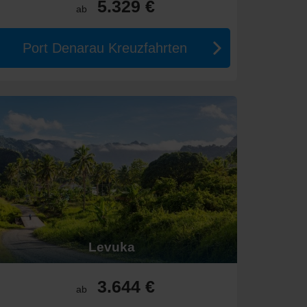
5.329 €
ab
Port Denarau Kreuzfahrten
en gewählten Annehmlichkeiten.
e Kultur und Geschichte der Bewohner zu erfahren.
und Naturwunder der Welt.
r.
Levuka
rgänzt durch ein reiches kulturelles Erbe.
fantastischen Inseln!
3.644 €
ab