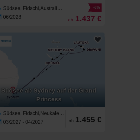
-6%
Südsee, Fidschi,Australien und Neuseeland,Australien,Sydney, Australien,Vanuatu
1.437 €
06/2028
ab
Südsee ab Sydney auf der Grand
Princess
Südsee, Fidschi,Neukaledonien,Vanuatu,Sydney, Australien,Australien,Australien und Neuseeland
1.455 €
ab
03/2027 - 04/2027