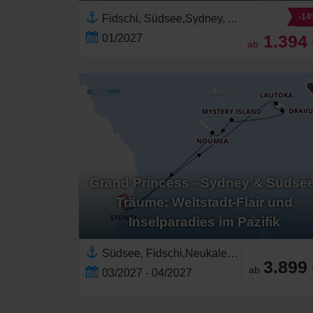
-1
Fidschi, Südsee,Sydney, Australien,Australien und Neuseeland,Australien
1.394
01/2027
ab
Grand Princess - Sydney & Südsee
Träume: Weltstadt-Flair und
Inselparadies im Pazifik
Südsee, Fidschi,Neukaledonien,Vanuatu,Sydney, Australien,Australien,Australien und Neuseeland
3.899
ab
03/2027 - 04/2027