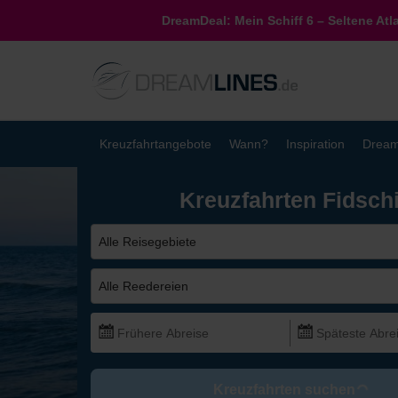
DreamDeal: Mein Schiff 6 – Seltene Atl
Kreuzfahrtangebote
Wann?
Inspiration
Dream
Kreuzfahrten Fidsch
Alle Reisegebiete
Alle Reedereien
Kreuzfahrten suchen