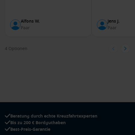
einzigartigen Mischung aus deutscher und französischer
Kultur. Der beeindruckende Straßburger Münster und die
charmante Altstadt sind einen Besuch wert.
Alfons W.
Jens J.
Paar
Paar
Mannheim
,
Deutschland
: Mannheim ist bekannt für seine
quadratische Stadtplanung und die Barockarchitektur.
Besuchen Sie das Schloss Mannheim und genießen Sie
4 Optionen
einen Spaziergang im Luisenpark.
Breisach
,
Deutschland
: Breisach liegt am Fuß des
Kaiserstuhls und ist ideal für Weinliebhaber. Hier können
Sie lokale Weine probieren und die schöne Natur
erkunden.
Basel
, Schweiz
: Basel ist bekannt für seine reiche
Kulturszene, Museen und die Altstadt. Ein Besuch des
Kunstmuseums und ein Spaziergang entlang des Rheins
sind sehr zu empfehlen.
Beratung durch echte Kreuzfahrtexperten
Beliebte Kreuzfahrtreisen nach Braubach,
Bis zu 200 € Bordguthaben
Deutschland
Best-Preis-Garantie