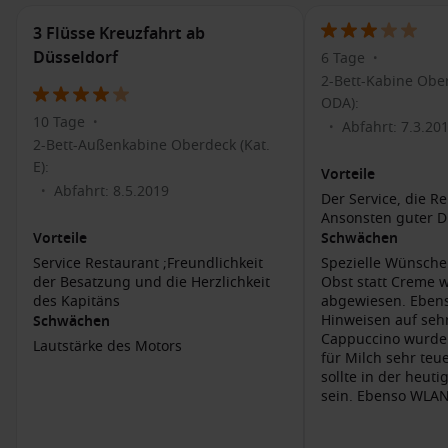
regionale Produkte anbieten. Hier können Sie auch die St.
3 Flüsse Kreuzfahrt ab
Peter und Paul Kirche besuchen, deren eindrucksvoller Altar
Düsseldorf
6 Tage
•
ein beliebtes Fotomotiv darstellt.
2-Bett-Kabine Ober
ODA):
Wenn Sie mehr über die Geschichte der Region erfahren
10 Tage
•
Abfahrt: 7.3.20
•
möchten, besuchen Sie das örtliche Museum, das
2-Bett-Außenkabine Oberdeck (Kat.
interessante Ausstellungen zur Geschichte Braubachs und
E):
Vorteile
der Umgebung bietet. Für Abenteuerlustige gibt es
Abfahrt: 8.5.2019
•
zahlreiche Wander- und Radwege, die durch die schöne
Der Service, die Re
Ansonsten guter Du
Landschaft entlang des Rheins führen.
Vorteile
Schwächen
Service Restaurant ;Freundlichkeit
Spezielle Wünsche
Häfen, die Sie möglicherweise vor oder nach
der Besatzung und die Herzlichkeit
Obst statt Creme 
Braubach besuchen
des Kapitäns
abgewiesen. Ebens
Hinweisen auf se
Schwächen
Rüdesheim
,
Deutschland
: Rüdesheim ist ein beliebter
Cappuccino wurden 
Lautstärke des Motors
Weinort am Rhein, bekannt für seine Drosselgasse, die mit
für Milch sehr teu
lebhaften Weinlokalen und Souvenirläden gefüllt ist. Eine
sollte in der heuti
Seilbahnfahrt zum Niederwald-Denkmal ist ebenfalls ein
sein. Ebenso WLAN
Highlight.
Strasbourg,
Frankreich
: Strasbourg beeindruckt mit seiner