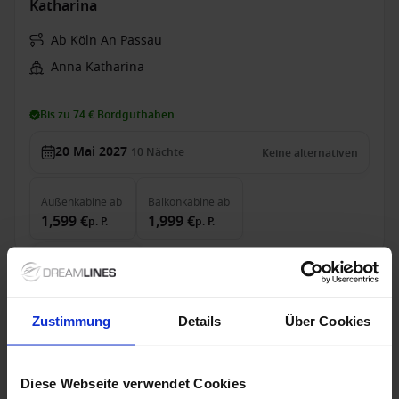
Katharina
Ab Köln An Passau
Anna Katharina
Bis zu 74 € Bordguthaben
20 Mai 2027
10
Nächte
Keine alternativen
Außenkabine
ab
Balkonkabine
ab
1,599 €
1,999 €
p. P.
p. P.
Nur Kreuzfahrt
Rhein ab Köln, Deutschland auf der MS Classica
Zustimmung
Details
Über Cookies
Ab / An Köln
MS Classica
Diese Webseite verwendet Cookies
Alles Inklusive