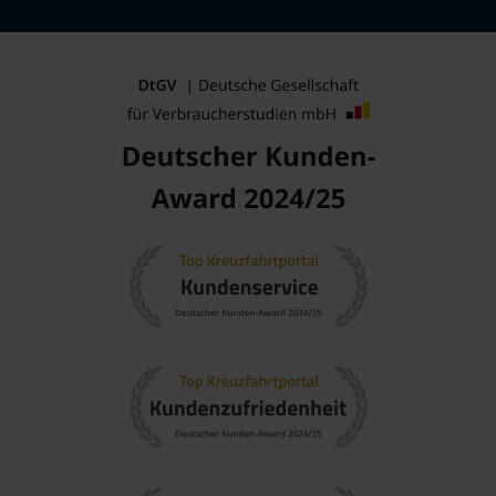
Rhein
: Die Rheinregion ist für ihre beeindruckenden
Landschaften, charmanten Dörfer und historischen Burgen
bekannt. Eine Kreuzfahrt auf dem Rhein ist eine
wunderbare Möglichkeit, all dies zu entdecken.
Mosel
: Die Moselregion bietet bezaubernde
Weinlandschaften, die reiche Weintradition und
malerische Städte wie
Bernkastel-Kues
. Hier werden
Weinproben und wunderschöne Flusslandschaften
geboten.
Donau
: Die Donau erstreckt sich durch verschiedene
Länder und erfüllt eine Vielzahl von Sehenswürdigkeiten
und kulturellen Erlebnissen. Eine Kreuzfahrt auf der
Donau ist ein unvergessliches Abenteuer.
Main
: Der Main ist bekannt für seine abwechslungsreichen
Städte, von Frankfurt bis
Würzburg
. Hier können Sie die
Kultur und Geschichte verschiedener Regionen erleben.
Saar
: Die Saar bietet eine wunderschöne Flusslandschaft
mit historischen Städten und ausgezeichneten Weinen. Die
Region ist besonders für ihre kulinarischen Erlebnisse