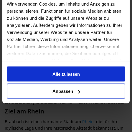
Wir verwenden Cookies, um Inhalte und Anzeigen zu
Bis zu 74 € Bordguthaben
personalisieren, Funktionen für soziale Medien anbieten
zu können und die Zugriffe auf unsere Website zu
1 Okt. 2027
6 Alternativen
7
Nächte
analysieren. Außerdem geben wir Informationen zu Ihrer
Verwendung unserer Website an unsere Partner für
Außenkabine
ab
Balkonkabine
ab
Suite
ab
soziale Medien, Werbung und Analysen weiter. Unsere
1,299 €
1,519 €
1,949 €
p. P.
p. P.
p. P.
Partner führen diese Informationen möglicherweise mit
weiteren Daten zusammen, die Sie ihnen bereitgestellt
haben oder die sie im Rahmen Ihrer Nutzung der Dienste
Mehr laden
gesammelt haben.
Alle zulassen
Anpassen
Braubach, Deutschland – Ein malerisches
Ziel am Rhein
Braubach ist eine charmante Stadt am
Rhein
, die für ihre
idyllische Lage und ihre historische Altstadt bekannt ist. Ein