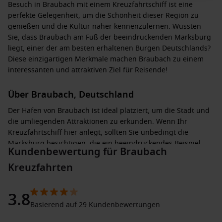
Besuch in Braubach mit einem Kreuzfahrtschiff ist eine
perfekte Gelegenheit, um die Schönheit dieser Region zu
genießen und die Kultur näher kennenzulernen. Wussten
Sie, dass Braubach am Fuß der beeindruckenden Marksburg
liegt, einer der am besten erhaltenen Burgen Deutschlands?
Diese einzigartigen Merkmale machen Braubach zu einem
interessanten und attraktiven Ziel für Reisende!
Über Braubach, Deutschland
Der Hafen von Braubach ist ideal platziert, um die Stadt und
die umliegenden Attraktionen zu erkunden. Wenn Ihr
Kreuzfahrtschiff hier anlegt, sollten Sie unbedingt die
Marksburg besichtigen, die ein beeindruckendes Beispiel
Kundenbewertung für Braubach
mittelalterlicher Architektur darstellt. Die Burg ist für ihre gut
erhaltenen Abwehranlagen und den historischen Charme
Kreuzfahrten
bekannt.
3.8
Ein Spaziergang durch die Altstadt von Braubach ist sehr
Basierend auf 29 Kundenbewertungen
empfehlenswert. Die engen Gassen sind gesäumt von gut
erhaltenen Fachwerkhäusern und einladenden Läden, die