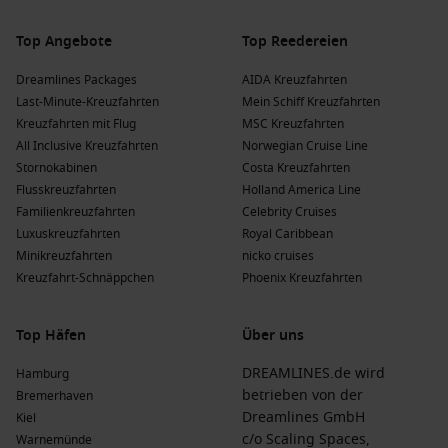
5 °C und 20 °C. Diese Zeit eignet sich hervorragend zum
Erkunden der blühenden Landschaft und der
Top Angebote
Top Reedereien
Weinregionen.
Dreamlines Packages
AIDA Kreuzfahrten
Sommer
(
Juni
,
Juli
,
August
)
: Im Sommer schwanken die
Last-Minute-Kreuzfahrten
Mein Schiff Kreuzfahrten
Temperaturen zwischen 15 °C und 30 °C. Ideal für
Kreuzfahrten mit Flug
MSC Kreuzfahrten
ausgedehnte Spaziergänge und Weinproben in den
All Inclusive Kreuzfahrten
Norwegian Cruise Line
umliegenden Weinbergen.
Stornokabinen
Costa Kreuzfahrten
Herbst
(
September
,
Oktober
,
November
)
: Diese Monate
Flusskreuzfahrten
Holland America Line
bringen Temperaturen zwischen 5 °C und 20 °C. Eine
Familienkreuzfahrten
Celebrity Cruises
wunderschöne Zeit, um die herbstlichen Farben der
Luxuskreuzfahrten
Royal Caribbean
Weinregionen zu genießen.
Minikreuzfahrten
nicko cruises
Kreuzfahrt-Schnäppchen
Phoenix Kreuzfahrten
Winter
(
Dezember
,
Januar
,
Februar
)
: Im Winter liegen die
Temperaturen meist zwischen -5 °C und 5 °C.
Weihnachtsmärkte und festliche Veranstaltungen machen
Top Häfen
Über uns
diese Zeit besonders charmant.
DREAMLINES.de wird
Hamburg
betrieben von der
Häufig gestellte Fragen zu Braubach,
Bremerhaven
Dreamlines GmbH
Kiel
Deutschland
c/o Scaling Spaces,
Warnemünde