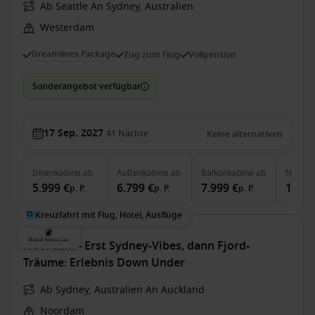
Ab Seattle An Sydney, Australien
Westerdam
Dreamlines Package
Zug zum Flug
Vollpension
Sonderangebot verfügbar
17 Sep. 2027
41
Nächte
Keine alternativen
Innenkabine
ab
Außenkabine
ab
Balkonkabine
ab
Neptun
5.999 €
6.799 €
7.999 €
14.19
p. P.
p. P.
p. P.
Kreuzfahrt mit Flug, Hotel, Ausflüge
Noordam - Erst Sydney-Vibes, dann Fjord-
Träume: Erlebnis Down Under
Ab Sydney, Australien An Auckland
Noordam