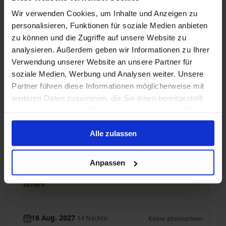
Innenkabine
ab
Balkonkabine
ab
Wir verwenden Cookies, um Inhalte und Anzeigen zu
3.049 €
3.609 €
p. P.
p. P.
personalisieren, Funktionen für soziale Medien anbieten
3.111 €
zu können und die Zugriffe auf unsere Website zu
analysieren. Außerdem geben wir Informationen zu Ihrer
Kreuzfahrt mit Flug, Hotel, Ausflüge
Verwendung unserer Website an unsere Partner für
Mein Schiff 6 - Seltene Atlantik-Route mit
soziale Medien, Werbung und Analysen weiter. Unsere
Premium All Inclusive: Porto, Azoren & Hamburg
Partner führen diese Informationen möglicherweise mit
weiteren Daten zusammen, die Sie ihnen bereitgestellt
Ab Leixoes An Hamburg
haben oder die sie im Rahmen Ihrer Nutzung der Dienste
Mein Schiff 6
gesammelt haben.
Alle zulassen
Dreamlines Package
Zug zum Flug
Alles Inklusive
Getränke
Trinkgelder
Anpassen
Nur für kurze Zeit: DreamDeal bis 11.08.2026, 14:59 Uhr
sichern.
16 Aug. 2027
14
Nächte
Keine alternativen