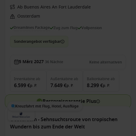
Ab Buenos Aires An Fort Lauderdale
Oosterdam
Dreamlines Package
Zug zum Flug
Vollpension
Sonderangebot verfügbar
5 März 2027
36
Nächte
Keine alternativen
Innenkabine
ab
Außenkabine
ab
Balkonkabine
ab
6.599 €
7.649 €
8.299 €
p. P.
p. P.
p. P.
Bestpreisgarantie Plus
Kreuzfahrt mit Flug, Hotel, Ausflüge
Oosterdam - Sehnsuchtsroute von tropischen
Wundern bis zum Ende der Welt