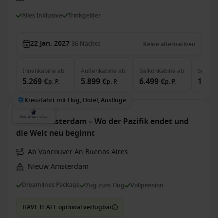
Alles Inklusive
Trinkgelder
22 Jan. 2027
36
Nächte
Keine alternativen
Innenkabine
ab
Außenkabine
ab
Balkonkabine
ab
Suite
a
5.269 €
5.899 €
6.499 €
15.09
p. P.
p. P.
p. P.
Kreuzfahrt mit Flug, Hotel, Ausflüge
Nieuw Amsterdam – Wo der Pazifik endet und
die Welt neu beginnt
Ab Vancouver An Buenos Aires
Nieuw Amsterdam
Dreamlines Package
Zug zum Flug
Vollpension
HAVE IT ALL optional verfügbar