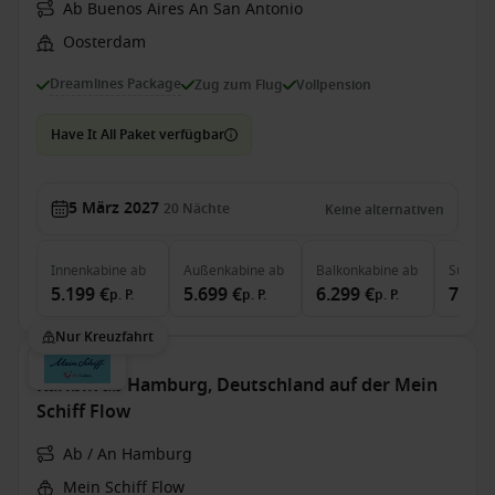
Ab Buenos Aires An San Antonio
Oosterdam
Dreamlines Package
Zug zum Flug
Vollpension
Have It All Paket verfügbar
5 März 2027
20
Nächte
Keine alternativen
Innenkabine
ab
Außenkabine
ab
Balkonkabine
ab
Suite
a
5.199 €
5.699 €
6.299 €
7.249
p. P.
p. P.
p. P.
Nur Kreuzfahrt
Karibik ab Hamburg, Deutschland auf der Mein
Schiff Flow
Ab / An Hamburg
Mein Schiff Flow