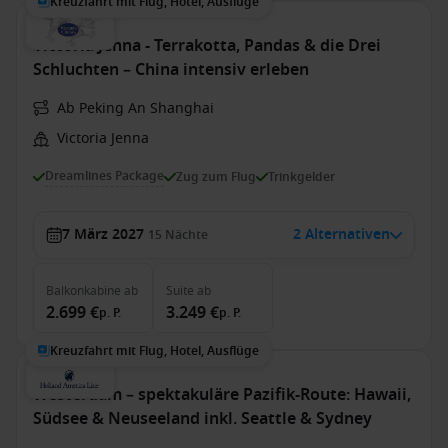
Kreuzfahrt mit Flug, Hotel, Ausflüge
Victoria Jenna - Terrakotta, Pandas & die Drei
Schluchten – China intensiv erleben
Ab Peking An Shanghai
Victoria Jenna
Dreamlines Package
Zug zum Flug
Trinkgelder
7 März 2027
2 Alternativen
15
Nächte
Balkonkabine
ab
Suite
ab
2.699 €
3.249 €
p. P.
p. P.
Kreuzfahrt mit Flug, Hotel, Ausflüge
Westerdam – spektakuläre Pazifik-Route: Hawaii,
Südsee & Neuseeland inkl. Seattle & Sydney