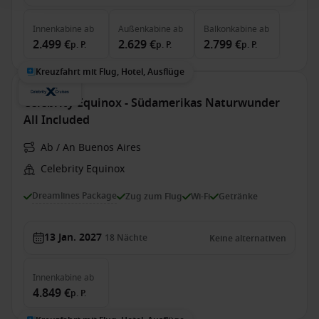
Innenkabine
ab
Außenkabine
ab
Balkonkabine
ab
2.499 €
2.629 €
2.799 €
p. P.
p. P.
p. P.
Kreuzfahrt mit Flug, Hotel, Ausflüge
Celebrity Equinox - Südamerikas Naturwunder
All Included
Ab / An Buenos Aires
Celebrity Equinox
Dreamlines Package
Zug zum Flug
Wi-Fi
Getränke
13 Jan. 2027
18
Nächte
Keine alternativen
Innenkabine
ab
4.849 €
p. P.