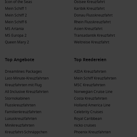
Icon of the Seas
Ostsee Kreuzfahrt
Mein Schiff 1
Karibik Kreuzfahrt
Mein Schiff 2
Donau Flusskreuzfahrt
Mein Schiff 6
Rhein Flusskreuzfahrt
MS Artania
Asien Kreuzfahrt
MS Europa 2
Transatlantik Kreuzfahrt
Queen Mary 2
Weltreise Kreuzfahrt
Top Angebote
Top Reedereien
Dreamlines Packages
AIDA Kreuzfahrten
Last-Minute-Kreuzfahrten
Mein Schiff Kreuzfahrten
Kreuzfahrten mit Flug
MSC Kreuzfahrten
All Inclusive Kreuzfahrten
Norwegian Cruise Line
Stornokabinen
Costa Kreuzfahrten
Flusskreuzfahrten
Holland America Line
Familienkreuzfahrten
Celebrity Cruises
Luxuskreuzfahrten
Royal Caribbean
Minikreuzfahrten
nicko cruises
Kreuzfahrt-Schnäppchen
Phoenix Kreuzfahrten