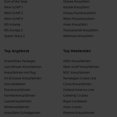
Icon of the Seas
Ostsee Kreuzfahrt
Mein Schiff 1
Karibik Kreuzfahrt
Mein Schiff 2
Donau Flusskreuzfahrt
Mein Schiff 6
Rhein Flusskreuzfahrt
MS Artania
Asien Kreuzfahrt
MS Europa 2
Transatlantik Kreuzfahrt
Queen Mary 2
Weltreise Kreuzfahrt
Top Angebote
Top Reedereien
Dreamlines Packages
AIDA Kreuzfahrten
Last-Minute-Kreuzfahrten
Mein Schiff Kreuzfahrten
Kreuzfahrten mit Flug
MSC Kreuzfahrten
All Inclusive Kreuzfahrten
Norwegian Cruise Line
Stornokabinen
Costa Kreuzfahrten
Flusskreuzfahrten
Holland America Line
Familienkreuzfahrten
Celebrity Cruises
Luxuskreuzfahrten
Royal Caribbean
Minikreuzfahrten
nicko cruises
Kreuzfahrt-Schnäppchen
Phoenix Kreuzfahrten