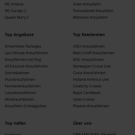
beeindruckende Zitadelle und wunderschönen Strände, ist
MS Artania
Asien Kreuzfahrt
Calvi ein idealer Ort für Sonnenbaden und Wassersport.
MS Europa 2
Transatlantik Kreuzfahrt
Queen Mary 2
Weltreise Kreuzfahrt
Beliebte Regionen, die Kreuzfahrten nach
Santa Manza besuchen
Top Angebote
Top Reedereien
Eine Kreuzfahrt nach Santa Manza führt oft durch
Dreamlines Packages
AIDA Kreuzfahrten
verschiedene faszinierende Regionen:
Last-Minute-Kreuzfahrten
Mein Schiff Kreuzfahrten
Kreuzfahrten mit Flug
MSC Kreuzfahrten
Westliches Mittelmeer
: Diese Region bietet eine Vielzahl
All Inclusive Kreuzfahrten
Norwegian Cruise Line
von Reisezielen, die von der italienischen Küste bis zur
Stornokabinen
Costa Kreuzfahrten
spanischen Mittelmeerküste reichen und atemberaubende
Flusskreuzfahrten
Holland America Line
Landschaften und reiche Kulturen bieten.
Familienkreuzfahrten
Celebrity Cruises
Mittelmeer
: Ein großartiges Reiseziel, das die Kreuzfahrt-
Luxuskreuzfahrten
Royal Caribbean
Gäste mit seinen Blue Flag Stränden, historischen Städten
Minikreuzfahrten
nicko cruises
und köstlicher mediterraner Küche anzieht.
Kreuzfahrt-Schnäppchen
Phoenix Kreuzfahrten
Southen Europe
: Die Region umfasst Italien,
Spanien
und
Frankreich, die für ihre kulturellen Schätze und
Top Häfen
Über uns
beeindruckenden Landschaften bekannt sind.
DREAMLINES.de wird