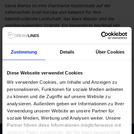
Santa Manza ist eine charmante Küstenstadt auf der
italienischen Insel Korsika und bekannt für ihre
beeindruckende Landschaft, das klare Wasser und die
atemberaubenden Strände. Ein besonderes Merkmal von
Santa Manza sind die dramatischen Klippen und die
unberührte Natur, die ideal für Aktivitäten im Freien sind.
Wussten Sie, dass Korsika oft als „Ile de Beauté“ – die Insel
der Schönheit – bezeichnet wird? Eine Kreuzfahrt nach Santa
Zustimmung
Details
Über Cookies
Manza bietet Reisenden die Möglichkeit, diese natürliche
Schönheit hautnah zu erleben und gleichzeitig den
mediterranen Lebensstil zu genießen.
Diese Webseite verwendet Cookies
Wir verwenden Cookies, um Inhalte und Anzeigen zu
Details zu Santa Manza (Korsika), Frankreich
personalisieren, Funktionen für soziale Medien anbieten
Wenn Ihr Kreuzfahrtschiff in Santa Manza ankommt, stehen
zu können und die Zugriffe auf unsere Website zu
Ihnen verschiedene aufregende Aktivitäten und
analysieren. Außerdem geben wir Informationen zu Ihrer
Sehenswürdigkeiten zur Verfügung:
Verwendung unserer Website an unsere Partner für
soziale Medien, Werbung und Analysen weiter. Unsere
Strandbesuch: Genießen Sie die Sonne an den
Partner führen diese Informationen möglicherweise mit
wunderschönen Stränden von Santa Manza, wo
weiteren Daten zusammen, die Sie ihnen bereitgestellt