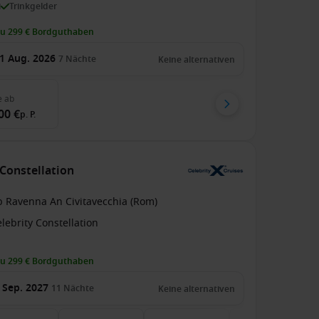
i
Trinkgelder
zu 299 € Bordguthaben
1 Aug. 2026
7
Nächte
Keine alternativen
e
ab
00 €
p. P.
 Constellation
b Ravenna An Civitavecchia (Rom)
lebrity Constellation
zu 299 € Bordguthaben
 Sep. 2027
11
Nächte
Keine alternativen