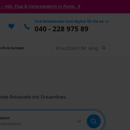
– inkl. Flug & Vorprogramm in Porto. 🍷
Ihre Reiseberater sind täglich für Sie da
040 - 228 975 89
Info & Kontakt
nde Reiseziele mit Dreamlines.
edaten
breisedaten