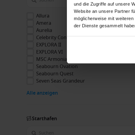
und die Zugriffe auf unsere 
Website an unsere Partner fü
Allura
möglicherweise mit weiteren
Amera
der Dienste gesammelt habe
Aurelia
Celebrity Constellation
EXPLORA II
EXPLORA VI
MSC Armonia
Seabourn Ovation
Seabourn Quest
Seven Seas Grandeur
Alle anzeigen
Starthafen