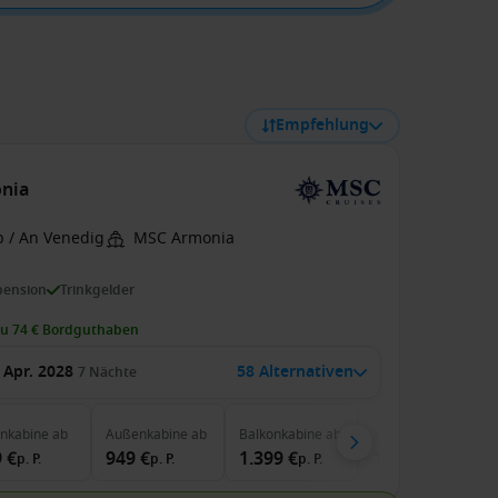
Empfehlung
onia
b / An Venedig
MSC Armonia
pension
Trinkgelder
zu 74 € Bordguthaben
 Apr. 2028
58 Alternativen
7
Nächte
enkabine
ab
Außenkabine
ab
Balkonkabine
ab
Suite
ab
 €
949 €
1.399 €
1.529 €
p. P.
p. P.
p. P.
p. P.