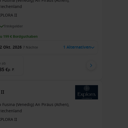
 Fusina (Venedig) An Piräus (Athen),
riechenland
XPLORA II
i
Trinkgelder
zu 199 € Bordguthaben
2 Okt. 2026
1 Alternativen
7
Nächte
e
ab
35 €
p. P.
II
 Fusina (Venedig) An Piräus (Athen),
riechenland
XPLORA II