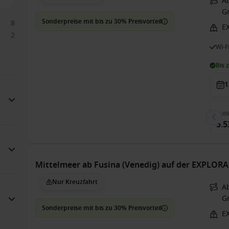
Ab
G
Sonderpreise mit bis zu 30% Preisvorteil
8
E
2
Wi-F
Bis 
1
Suit
5.5
Mittelmeer ab Fusina (Venedig) auf der EXPLORA 
Nur Kreuzfahrt
Ab
G
Sonderpreise mit bis zu 30% Preisvorteil
E