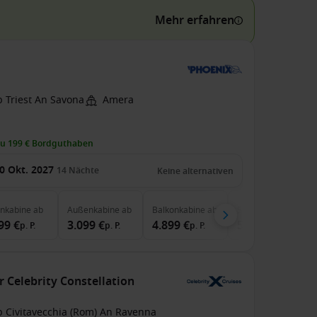
Mehr erfahren
b Triest An Savona
Amera
zu 199 € Bordguthaben
0 Okt. 2027
14
Nächte
Keine alternativen
enkabine
ab
Außenkabine
ab
Balkonkabine
ab
Suite
ab
99 €
3.099 €
4.899 €
5.999 €
p. P.
p. P.
p. P.
p. P.
r Celebrity Constellation
b Civitavecchia (Rom) An Ravenna