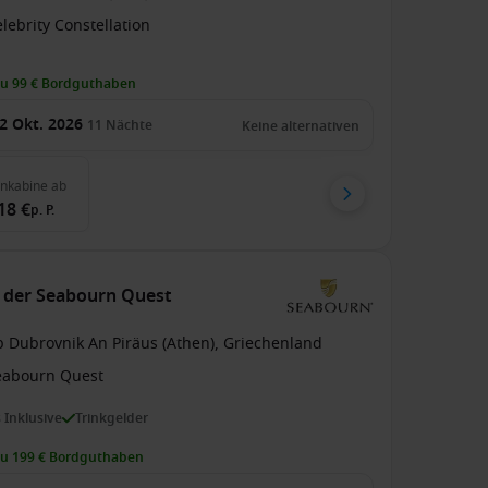
lebrity Constellation
zu 99 € Bordguthaben
2 Okt. 2026
11
Nächte
Keine alternativen
enkabine
ab
18 €
p. P.
f der Seabourn Quest
b Dubrovnik An Piräus (Athen), Griechenland
eabourn Quest
s Inklusive
Trinkgelder
zu 199 € Bordguthaben