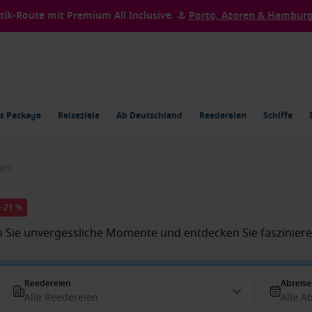
ntik-Route mit Premium All Inclusive. ⚓
Porto, Azoren & Hamburg 
s Package
Reiseziele
Ab Deutschland
Reedereien
Schiffe
ien
 -21 %
en Sie unvergessliche Momente und entdecken Sie fasziniere
Reedereien
Abreis
Alle Reedereien
Alle A