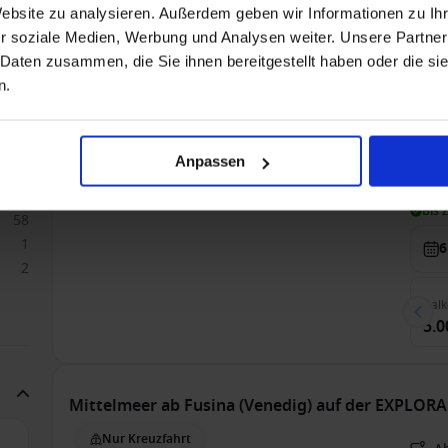
Website zu analysieren. Außerdem geben wir Informationen zu I
r soziale Medien, Werbung und Analysen weiter. Unsere Partner
2
Mittelmeer ab Triest, Italien auf der Aurelia
 Daten zusammen, die Sie ihnen bereitgestellt haben oder die s
1
n.
Nur Kreuzfahrt
1
Ab
3
Au
9
Anpassen
1
Nur
10
Bis 
58
1
6
2
Bal
5.0
Mittelmeer ab Fusina (Venedig) auf der EXPLORA 
Nur Kreuzfahrt