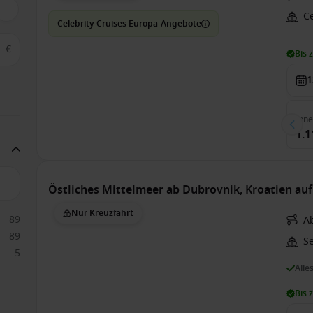
Ce
Celebrity Cruises Europa-Angebote
€
Bis 
1
Inn
1.1
Östliches Mittelmeer ab Dubrovnik, Kroatien au
Nur Kreuzfahrt
89
A
89
S
5
Alle
Bis 