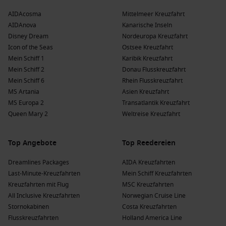
unberührtesten Strände und faszinierendsten Schnorchel-
AIDAcosma
Mittelmeer Kreuzfahrt
und Tauchspots.
AIDAnova
Kanarische Inseln
Disney Dream
Nordeuropa Kreuzfahrt
Die großen Reedereien, die Princess Cays
Icon of the Seas
Ostsee Kreuzfahrt
ansteuern
Mein Schiff 1
Karibik Kreuzfahrt
Mein Schiff 2
Donau Flusskreuzfahrt
Princess Cruises
:
Sun Princess
und
Enchanted Princess
Mein Schiff 6
Rhein Flusskreuzfahrt
bieten luxuriöse Erlebnisse mit einer Vielzahl von
MS Artania
Asien Kreuzfahrt
Speiseoptionen und Freizeitaktivitäten an Bord. Die
MS Europa 2
Transatlantik Kreuzfahrt
Abfahrten erfolgen häufig von Fort Lauderdale oder
Port
Queen Mary 2
Weltreise Kreuzfahrt
Canaveral
.
Carnival Cruise Line
:
Carnival Freedom
und
Carnival
Top Angebote
Top Reedereien
Sunrise
bieten ein belebendes Kreuzfahrterlebnis mit
vielen Aktivitäten und Unterhaltungsmöglichkeiten. Die
Dreamlines Packages
AIDA Kreuzfahrten
Abfahrten erfolgen meist von
Miami
oder Port Canaveral.
Last-Minute-Kreuzfahrten
Mein Schiff Kreuzfahrten
Kreuzfahrten mit Flug
MSC Kreuzfahrten
Vorteile eines Besuchs in Princess Cays,
All Inclusive Kreuzfahrten
Norwegian Cruise Line
Bahamas zu verschiedenen Jahreszeiten
Stornokabinen
Costa Kreuzfahrten
Flusskreuzfahrten
Holland America Line
Ein Besuch in Princess Cays kann das ganze Jahr über eine