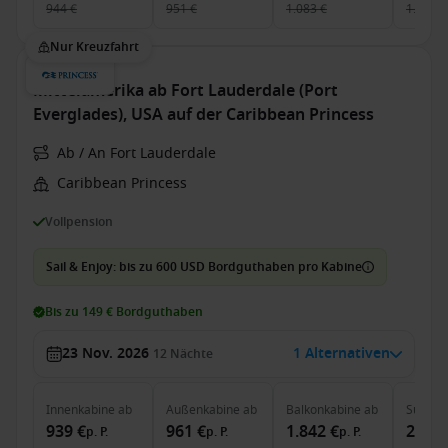
944 €
951 €
1.083 €
1.591 €
Nur Kreuzfahrt
Mittelamerika ab Fort Lauderdale (Port
Everglades), USA auf der Caribbean Princess
Ab / An Fort Lauderdale
Caribbean Princess
Vollpension
Sail & Enjoy: bis zu 600 USD Bordguthaben pro Kabine
Bis zu 149 € Bordguthaben
23 Nov. 2026
1 Alternativen
12
Nächte
Innenkabine
ab
Außenkabine
ab
Balkonkabine
ab
Suite
a
939 €
961 €
1.842 €
2.427
p. P.
p. P.
p. P.