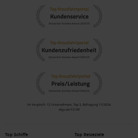
Beliebte Regionen bei Kreuzfahrten
Eine Kreuzfahrt zu Princess Cays führt Sie durch die
wunderschöne Karibik. Hier sind die empfohlenen Regionen:
Karibik
: Die Karibik ist bekannt für ihre traumhaften
Strände und türkisfarbenes Wasser, eine perfekte Kulisse
für entspannende Urlaubstage und Abenteuer.
Östliche Karibik
: Diese Region bietet eine Vielzahl von
Inseln, jede mit ihren eigenen Reizen, von den weißen
Sandstränden bis hin zu üppigen Regenwäldern.
Westliche Karibik
: Hier finden Sie exotische Zielorte wie
Cozumel
und
Grand Cayman
und eine Vielzahl von
Aktivitäten, von Tauchen bis zu historischen
Stadtbesichtigungen.
Mittelamerika
: Krankheiten und Tempel Mayas sowie
interessante kulturelle Erlebnisse werden hier geboten;
ideal für abenteuerhungrige Reisende.
Top Schiffe
Top Reiseziele
Südliche Karibik
: Diese Region beherbergt einige der