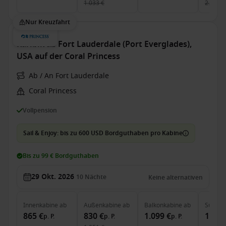
1.033 €
2.477 €
Nur Kreuzfahrt
Karibik ab Fort Lauderdale (Port Everglades),
USA auf der Coral Princess
Ab / An Fort Lauderdale
Coral Princess
Vollpension
Sail & Enjoy: bis zu 600 USD Bordguthaben pro Kabine
Bis zu 99 € Bordguthaben
29 Okt. 2026
10
Nächte
Keine alternativen
Innenkabine
ab
Außenkabine
ab
Balkonkabine
ab
Suite
a
865 €
830 €
1.099 €
1.655
p. P.
p. P.
p. P.