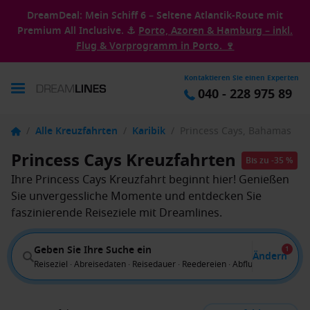
DreamDeal: Mein Schiff 6 – Seltene Atlantik-Route mit
Premium All Inclusive. ⚓
Porto, Azoren & Hamburg – inkl.
Flug & Vorprogramm in Porto. 🍷
Kontaktieren Sie einen Experten
040 - 228 975 89
/
Alle Kreuzfahrten
/
Karibik
/
Princess Cays, Bahamas
Princess Cays Kreuzfahrten
Bis zu -35 %
Ihre Princess Cays Kreuzfahrt beginnt hier! Genießen
Sie unvergessliche Momente und entdecken Sie
faszinierende Reiseziele mit Dreamlines.
Geben Sie Ihre Suche ein
1
Ändern
Reiseziel · Abreisedaten · Reisedauer · Reedereien · Abflug von