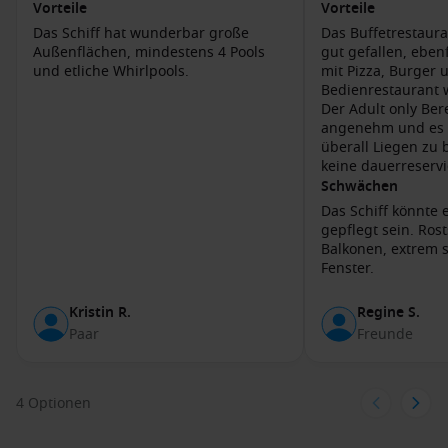
näher kennenzulernen.
Vorteile
Vorteile
Das Schiff hat wunderbar große
Das Buffetrestaura
Gastronomie
: Probieren Sie lokale Spezialitäten bei den
Außenflächen, mindestens 4 Pools
gut gefallen, eben
Beach-Bars und Grillständen, die köstliche Gerichte und
und etliche Whirlpools.
mit Pizza, Burger 
erfrischende Getränke anbieten.
Bedienrestaurant w
Der Adult only Ber
Entspannen in Hängematten
: Genießen Sie die ruhige
angenehm und es w
Atmosphäre in Hängematten unter den Palmen, während
überall Liegen zu
Sie die sanften Wellen des Karibischen Meeres
keine dauerreservi
beobachten.
ging machte die Li
Schwächen
eine sehr entspann
Das Schiff könnte
Naheliegende Häfen von Princess Cays,
gepflegt sein. Rost
Balkonen, extrem 
Bahamas
Fenster.
Eine Kreuzfahrt zu Princess Cays bietet auch die Möglichkeit,
andere aufregende Hafenstädte zu besuchen:
Kristin R.
Regine S.
Paar
Freunde
Grand Turk
, Turk Islands
: Grand Turk ist bekannt für seine
feinen Sandstrände und ist ein beliebtes Ziel für
Kreuzfahrtschiffe. Besuchen Sie den berühmten Cockburn
4 Optionen
Town oder entspannen Sie an den wunderschönen
Stränden.