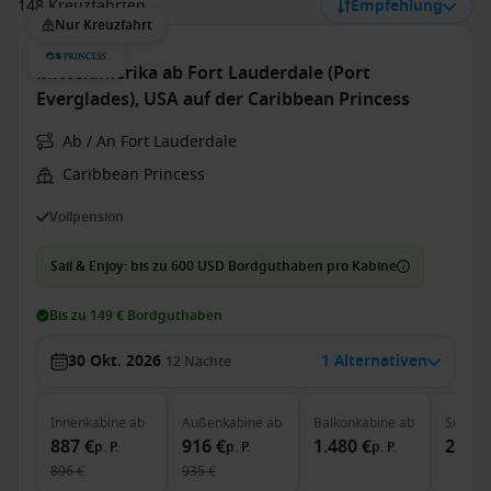
148 Kreuzfahrten
Empfehlung
Nur Kreuzfahrt
Mittelamerika ab Fort Lauderdale (Port
Everglades), USA auf der Caribbean Princess
Ab / An Fort Lauderdale
Caribbean Princess
Vollpension
Sail & Enjoy: bis zu 600 USD Bordguthaben pro Kabine
Bis zu 149 € Bordguthaben
30 Okt. 2026
1 Alternativen
12
Nächte
Innenkabine
ab
Außenkabine
ab
Balkonkabine
ab
Suite
a
887 €
916 €
1.480 €
2.950
p. P.
p. P.
p. P.
896 €
935 €