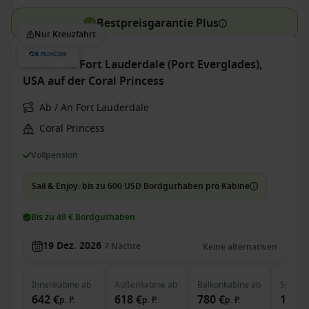
Bestpreisgarantie Plus
Nur Kreuzfahrt
Karibik ab Fort Lauderdale (Port Everglades),
USA auf der Coral Princess
Ab / An Fort Lauderdale
Coral Princess
Vollpension
Sail & Enjoy: bis zu 600 USD Bordguthaben pro Kabine
Bis zu 49 € Bordguthaben
19 Dez. 2026
7
Nächte
Keine alternativen
Innenkabine
ab
Außenkabine
ab
Balkonkabine
ab
Suite
a
642 €
618 €
780 €
1.098
p. P.
p. P.
p. P.