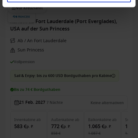
Nur Kreuzfahrt
Karibik ab Fort Lauderdale (Port Everglades),
USA auf der Sun Princess
Ab / An Fort Lauderdale
Sun Princess
Vollpension
Sail & Enjoy: bis zu 600 USD Bordguthaben pro Kabine
Bis zu 74 € Bordguthaben
21 Feb. 2027
7
Nächte
Keine alternativen
Innenkabine
ab
Außenkabine
ab
Balkonkabine
ab
Suite
a
583 €
772 €
1.065 €
1.159
p. P.
p. P.
p. P.
858 €
1.087 €
1.380 €