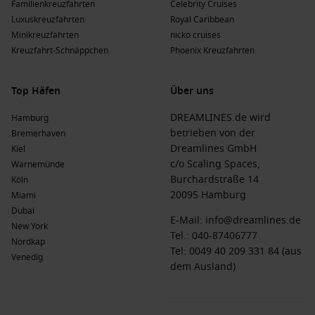
Familienkreuzfahrten
Celebrity Cruises
großartige Erfahrung sein. Hier sind die Vorteile der
Luxuskreuzfahrten
Royal Caribbean
verschiedenen Jahreszeiten:
Minikreuzfahrten
nicko cruises
Kreuzfahrt-Schnäppchen
Phoenix Kreuzfahrten
Frühling
(
März
,
April
,
Mai
)
: Temperaturen zwischen 24 °C
und 30 °C; die Niederschlagsmenge ist gering, und die
Strände sind weniger überfüllt.
Top Häfen
Über uns
Sommer
(
Juni
,
Juli
,
August
)
: Temperaturen zwischen 25 °C
DREAMLINES.de wird
Hamburg
und 32 °C; Hitze und hohe Luftfeuchtigkeit sind verbreitet,
betrieben von der
Bremerhaven
aber die Strände sind ideal für Urlauber, die Sonne tanken
Dreamlines GmbH
Kiel
möchten.
c/o Scaling Spaces,
Warnemünde
Herbst
(
September
,
Oktober
,
November
)
: Temperaturen
Burchardstraße 14
Köln
zwischen 23 °C und 29 °C; diese Saison bietet milde
20095 Hamburg
Miami
Temperaturen und weniger Menschenmengen.
Dubai
E-Mail:
info@dreamlines.de
New York
Winter
(
Dezember
,
Januar
,
Februar
)
: Temperaturen
Tel.:
040-87406777
Nordkap
zwischen 22 °C und 28 °C; die Wintermonate sind die
Tel: 0049 40 209 331 84 (aus
Venedig
beliebteste Reisezeit, da die Karibik in dieser Zeit
dem Ausland)
besonders attraktiv ist.
Häufig gestellte Fragen zu Princess Cays,