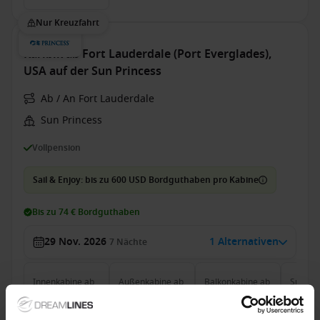
Nur Kreuzfahrt
Karibik ab Fort Lauderdale (Port Everglades),
USA auf der Sun Princess
Ab / An Fort Lauderdale
Sun Princess
Vollpension
Sail & Enjoy: bis zu 600 USD Bordguthaben pro Kabine
Bis zu 74 € Bordguthaben
29 Nov. 2026
1 Alternativen
7
Nächte
Innenkabine
ab
Außenkabine
ab
Balkonkabine
ab
Suite
a
531 €
600 €
833 €
1.167
p. P.
p. P.
p. P.
565 €
690 €
915 €
1.255 €