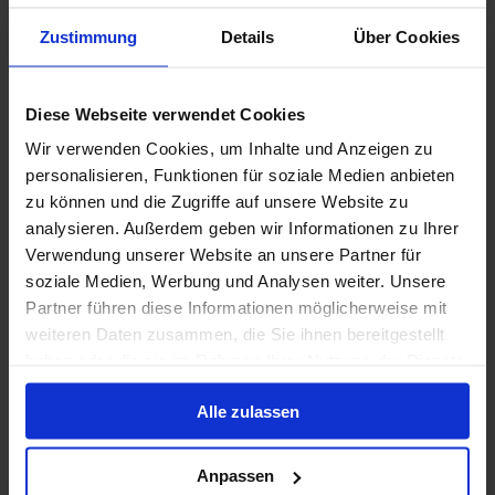
Nur Kreuzfahrt
Zustimmung
Details
Über Cookies
Karibik ab Fort Lauderdale (Port Everglades),
USA auf der Sun Princess
Diese Webseite verwendet Cookies
Ab / An Fort Lauderdale
Wir verwenden Cookies, um Inhalte und Anzeigen zu
personalisieren, Funktionen für soziale Medien anbieten
Sun Princess
zu können und die Zugriffe auf unsere Website zu
Vollpension
analysieren. Außerdem geben wir Informationen zu Ihrer
Verwendung unserer Website an unsere Partner für
Sail & Enjoy: bis zu 600 USD Bordguthaben pro Kabine
soziale Medien, Werbung und Analysen weiter. Unsere
Partner führen diese Informationen möglicherweise mit
Bis zu 74 € Bordguthaben
weiteren Daten zusammen, die Sie ihnen bereitgestellt
haben oder die sie im Rahmen Ihrer Nutzung der Dienste
7 Feb. 2027
1 Alternativen
7
Nächte
gesammelt haben.
Alle zulassen
Innenkabine
ab
Außenkabine
ab
Balkonkabine
ab
Suite
a
557 €
686 €
936 €
1.098
p. P.
p. P.
p. P.
Anpassen
743 €
879 €
1.128 €
1.464 €