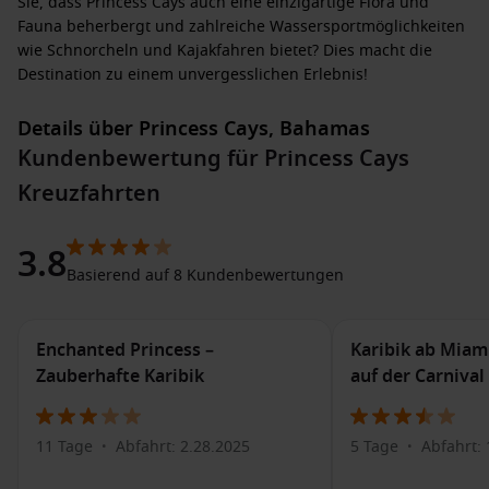
Sie, dass Princess Cays auch eine einzigartige Flora und
Fauna beherbergt und zahlreiche Wassersportmöglichkeiten
wie Schnorcheln und Kajakfahren bietet? Dies macht die
Destination zu einem unvergesslichen Erlebnis!
Details über Princess Cays, Bahamas
Kundenbewertung für Princess Cays
Wenn Ihr Kreuzfahrtschiff in Princess Cays dockt, haben Sie
die Möglichkeit, zahlreiche Aktivitäten zu genießen:
Kreuzfahrten
Entspannen am Strand
: Genießen Sie die Sonne und das
3.8
türkisfarbene Wasser an den wunderschönen privaten
Basierend auf 8 Kundenbewertungen
Stränden, ideal zum Schwimmen und Sonnenbaden.
Wassersport
: Nehmen Sie an unterschiedlichen Aktivitäten
teil, wie Schnorcheln, Kajakfahren oder Stand-Up-
Enchanted Princess –
Karibik ab Miami
Paddleboarding, um die faszinierende Unterwasserwelt zu
Zauberhafte Karibik
auf der Carniva
erkunden.
Exkursionen
: Erkunden Sie die Umgebung bei
11 Tage
Abfahrt: 2.28.2025
5 Tage
Abfahrt: 
organisierten Ausflügen, z. B. Inselrundfahrten oder
•
•
Schnorcheltouren, um die natürliche Schönheit der Karibik