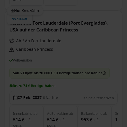
427 €
Nur Kreuzfahrt
Karibik ab Fort Lauderdale (Port Everglades),
USA auf der Caribbean Princess
Ab / An Fort Lauderdale
Caribbean Princess
Vollpension
Sail & Enjoy: bis zu 600 USD Bordguthaben pro Kabine
Bis zu 74 € Bordguthaben
27 Feb. 2027
6
Nächte
Keine alternativen
Innenkabine
ab
Außenkabine
ab
Balkonkabine
ab
Suite
a
514 €
514 €
953 €
1.211
p. P.
p. P.
p. P.
591 €
651 €