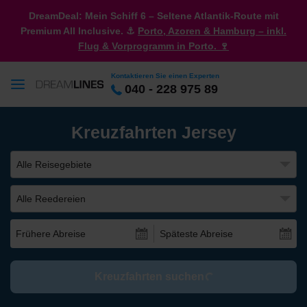
DreamDeal: Mein Schiff 6 – Seltene Atlantik-Route mit
Premium All Inclusive. ⚓
Porto, Azoren & Hamburg – inkl.
Flug & Vorprogramm in Porto. 🍷
Kontaktieren Sie einen Experten
040 - 228 975 89
Kreuzfahrten Jersey
Alle Reisegebiete
Alle Reedereien
Frühere Abreise
Späteste Abreise
Kreuzfahrten suchen