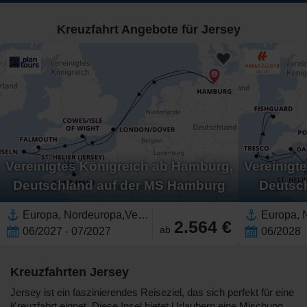
Kreuzfahrt Angebote für Jersey
Vereinigtes Königreich ab Hamburg,
Vereinigt
Deutschland auf der MS Hamburg
Deutsc
Europa, Nordeuropa,Vereinigtes Königreich,Britische Inseln,England,Westeuropa,Frankreich,Guernsey,Jersey,Deutschland
2.564 €
ab
06/2027 - 07/2027
06/2028
Kreuzfahrten Jersey
Jersey ist ein faszinierendes Reiseziel, das sich perfekt für eine
Kreuzfahrt eignet. Diese Insel bietet Urlaubern eine Mischung