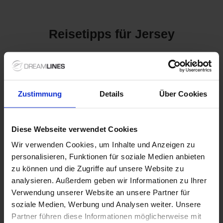
Reisetipps für Jersey
Kreuzfahrten nach Jersey:
Ein verborgenes Juwel im
Zustimmung
Details
Über Cookies
Ärmelkanal
Jersey, die größte der Kanalinseln, ist ein wahres Paradies für
Diese Webseite verwendet Cookies
Naturliebhaber und Geschichtsinteressierte. Mit seinen
Wir verwenden Cookies, um Inhalte und Anzeigen zu
malerischen Küsten, historischen Burgen und einem
personalisieren, Funktionen für soziale Medien anbieten
einzigartigen Mix aus britischer und französischer Kultur ist
eine Kreuzfahrt nach Jersey eine hervorragende Möglichkeit,
zu können und die Zugriffe auf unsere Website zu
die Schönheit dieser Insel zu entdecken. Wussten Sie, dass
analysieren. Außerdem geben wir Informationen zu Ihrer
Jersey über 40 Kilometer Küste mit atemberaubenden
Verwendung unserer Website an unsere Partner für
Stränden und spektakulären Klippen verfügt? Die Möglichkeit,
soziale Medien, Werbung und Analysen weiter. Unsere
Jersey zu erkunden, während Sie bequem auf Ihrem
Partner führen diese Informationen möglicherweise mit
Kreuzfahrtschiff wohnen, macht diese Reise besonders