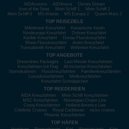
unter anderem für seine maritime Geschichte und die
AIDAcosma
AIDAnova
Disney Dream
herrlichen Strände bekannt ist. Hier können Sie das National
Icon of the Seas
Mein Schiff 1
Mein Schiff 2
Maritime Museum besuchen oder eine Bootstour in der
Mein Schiff 6
MS Artania
MS Europa 2
Queen Mary 2
Umgebung unternehmen.
TOP REISEZIELE
Bordeaux
, Frankreich:
Berühmt für seine Weinproduktion,
Mittelmeer Kreuzfahrt
Kanarische Inseln
Nordeuropa Kreuzfahrt
Ostsee Kreuzfahrt
lädt Bordeaux dazu ein, verschiedene Weingüter und
Karibik Kreuzfahrt
Donau Flusskreuzfahrt
Weinkeller zu besichtigen. Schlendern Sie durch die eleganten
Rhein Flusskreuzfahrt
Asien Kreuzfahrt
Boulevards und genießen Sie die exquisite Küche in einem der
Transatlantik Kreuzfahrt
Weltreise Kreuzfahrt
hervorragenden Restaurants.
TOP ANGEBOTE
Hamburg
,
Deutschland
:
Eine lebendige Stadt, bekannt für
Dreamlines Packages
Last-Minute-Kreuzfahrten
ihre Reeperbahn und Altstadt. Nutzen Sie die Gelegenheit, um
Kreuzfahrten mit Flug
All Inclusive Kreuzfahrten
die ikonische Speicherstadt zu besuchen oder eine
Stornokabinen
Flusskreuzfahrten
Familienkreuzfahrten
Hafenrundfahrt zu unternehmen.
Luxuskreuzfahrten
Minikreuzfahrten
Kreuzfahrt-Schnäppchen
Zeebrugge, Belgien:
Schmecken Sie belgische
TOP REEDEREIEN
Schokolade und genießen Sie die berühmten Pommes an der
Küste. Zeebrugge ist auch ein hervorragender Ausgangspunkt,
AIDA Kreuzfahrten
Mein Schiff Kreuzfahrten
MSC Kreuzfahrten
Norwegian Cruise Line
um
Antwerpen
oder Brügge zu besuchen.
Costa Kreuzfahrten
Holland America Line
Celebrity Cruises
Royal Caribbean
nicko cruises
Reisezeit und Preisgestaltung
Phoenix Kreuzfahrten
TOP HÄFEN
Die beste Zeit, um Jersey mit einer Kreuzfahrt zu besuchen,
liegt zwischen Mai und September. Hier sind die typischen
Hamburg
Bremerhaven
Kiel
Warnemünde
Köln