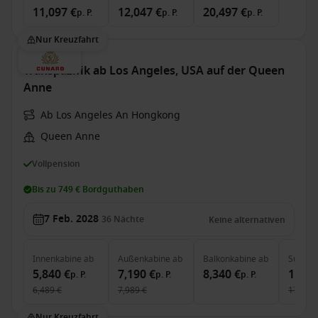
11,097 €
12,047 €
20,497 €
p. P.
p. P.
p. P.
Nur Kreuzfahrt
Transpazifik ab Los Angeles, USA auf der Queen
Anne
Ab Los Angeles An Hongkong
Queen Anne
Vollpension
Bis zu 749 € Bordguthaben
7 Feb. 2028
36
Nächte
Keine alternativen
Innenkabine
ab
Außenkabine
ab
Balkonkabine
ab
Suite
a
5,840 €
7,190 €
8,340 €
16,19
p. P.
p. P.
p. P.
6,489 €
7,989 €
17,989 
Nur Kreuzfahrt