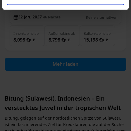
Bis zu 749 € Bordguthaben
22 Jan. 2027
46
Nächte
Keine alternativen
Innenkabine
ab
Außenkabine
ab
Balkonkabine
ab
8,098 €
8,798 €
15,198 €
p. P.
p. P.
p. P.
Mehr laden
Bitung (Sulawesi), Indonesien – Ein
verstecktes Juwel in der tropischen Welt
Bitung, gelegen auf der nordöstlichen Spitze von Sulawesi,
ist ein faszinierendes Ziel für Kreuzfahrer, die auf der Suche