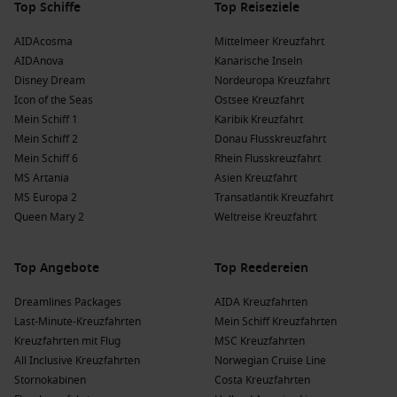
China
: Kreuzfahrten nach China sind eine großartige
Top Schiffe
Top Reiseziele
Gelegenheit, die reiche Geschichte und die modernen
AIDAcosma
Mittelmeer Kreuzfahrt
Städte zu erleben, sowie atemberaubende
AIDAnova
Kanarische Inseln
Naturlandschaften wie die Yangtze-Schlucht zu erkunden.
Disney Dream
Nordeuropa Kreuzfahrt
Icon of the Seas
Ostsee Kreuzfahrt
Beliebte Reedereien und ihre Schiffe, die
Mein Schiff 1
Karibik Kreuzfahrt
Bitung besuchen
Mein Schiff 2
Donau Flusskreuzfahrt
Mein Schiff 6
Rhein Flusskreuzfahrt
Cunard
: Cunard hat eine Flotte von 4 Schiffen, darunter
MS Artania
Asien Kreuzfahrt
Queen Anne
und
Queen Mary 2
, die regelmäßig Bitung
MS Europa 2
Transatlantik Kreuzfahrt
ansteuern. Kreuzfahrten beginnen häufig von
Hamburg
,
Queen Mary 2
Weltreise Kreuzfahrt
Deutschland
oder internationalen Häfen wie Sydney,
Australien.
Seabourn
: Seabourn hat 6 Schiffe in seiner Flotte, wobei
Top Angebote
Top Reedereien
Seabourn Quest
nach Bitung fährt. Reisen starten oft von
Dreamlines Packages
AIDA Kreuzfahrten
Benoa
oder Sydney und bieten passagieren ein exklusives
Last-Minute-Kreuzfahrten
Mein Schiff Kreuzfahrten
und intimes Erlebnis.
Kreuzfahrten mit Flug
MSC Kreuzfahrten
All Inclusive Kreuzfahrten
Norwegian Cruise Line
Die Vorteile einer Kreuzfahrt nach Bitung
Stornokabinen
Costa Kreuzfahrten
(Sulawesi), Indonesien zu verschiedenen