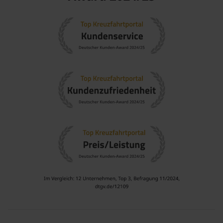
Beliebte Kreuzfahrtreisen nach Bitung
(Sulawesi), Indonesien
Südostasien
: Kreuzfahrten in Südostasien führen Sie zu
einigen der aufregendsten Kultureinrichtungen und
atemberaubenden Naturlandschaften, von schimmernden
Stränden bis hin zu lebhaften Städten.
Indonesien
: Indonesien ist ein Land voller Diversität und
Kultur, von den Balinesischen Reisfeldern bis hin zu den
exotischen Tauchplätzen von
Komodo
und Bunaken.
Australien
: Die Nähe zu Australien macht es einfach,
Kreuzfahrten zu kombinieren, die beides, das Abenteuer in
der Natur und den Zugang zu urbanen Landschaften
bieten.
Australien und Neuseeland
: Diese Region bietet viele
spannende Reiseziele, die eine perfekte Mischung aus
Abenteuer und Kultur bieten, ideal für Reisende, die das
Beste aus beiden Welten suchen.