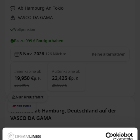
Ab Hamburg An Tokio
VASCO DA GAMA
Vollpension
Bis zu 999 € Bordguthaben
3 Nov. 2026
126
Nächte
Keine alternativen
Innenkabine
ab
Außenkabine
ab
19,950 €
22,425 €
p. P.
p. P.
26,600 €
29,900 €
Nur Kreuzfahrt
Weltreise ab Hamburg, Deutschland auf der
VASCO DA GAMA
Ab / An Hamburg
VASCO DA GAMA