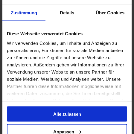
Vollpension
Zustimmung
Details
Über Cookies
Bis zu 1499 € Bordguthaben
Diese Webseite verwendet Cookies
3 Nov. 2026
193
Nächte
Keine alternativen
Wir verwenden Cookies, um Inhalte und Anzeigen zu
personalisieren, Funktionen für soziale Medien anbieten
Innenkabine
ab
Außenkabine
ab
29,437 €
33,187 €
zu können und die Zugriffe auf unsere Website zu
p. P.
p. P.
analysieren. Außerdem geben wir Informationen zu Ihrer
39,249 €
44,249 €
Verwendung unserer Website an unsere Partner für
Nur Kreuzfahrt
soziale Medien, Werbung und Analysen weiter. Unsere
Partner führen diese Informationen möglicherweise mit
Ostasien ab Papeete (Tahiti), Französisch-
weiteren Daten zusammen, die Sie ihnen bereitgestellt
Polynesien auf der VASCO DA GAMA
haben oder die sie im Rahmen Ihrer Nutzung der Dienste
Ab Papeete An Tokio
gesammelt haben.
Alle zulassen
VASCO DA GAMA
Vollpension
Anpassen