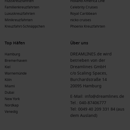
Flusskreuzfahrten
Holland America Line
Jahreszeiten
Familienkreuzfahrten
Celebrity Cruises
Luxuskreuzfahrten
Royal Caribbean
Frühling
(
März
,
April
,
Mai
)
: Temperaturen liegen zwischen
Minikreuzfahrten
nicko cruises
25 °C und 30 °C. Diese Monate sind perfekt für
Kreuzfahrt-Schnäppchen
Phoenix Kreuzfahrten
Dschungelwanderungen und Wassersport Aktivitäten, die
die Region zu bieten hat.
Top Häfen
Über uns
Sommer
(
Juni
,
Juli
,
August
)
: Im Sommer schwanken die
Temperaturen zwischen 26 °C und 32 °C. Diese Zeit ist
DREAMLINES.de wird
Hamburg
ideal für Wassertouren und entspannende Strandtage.
betrieben von der
Bremerhaven
Herbst
(
September
,
Oktober
,
November
)
: Temperaturen
Dreamlines GmbH
Kiel
schwanken zwischen 24 °C und 30 °C. Die Herbstmonate
c/o Scaling Spaces,
Warnemünde
bieten potenziell bessere Sichtverhältnisse beim Tauchen
Burchardstraße 14
Köln
und Schnorcheln aufgrund von weniger Regen.
20095 Hamburg
Miami
Dubai
Winter
(
Dezember
,
Januar
,
Februar
)
: Temperaturen liegen
E-Mail:
info@dreamlines.de
New York
zwischen 23 °C und 29 °C. Obwohl es die Regenzeit ist,
Tel.:
040-87406777
Nordkap
können in dieser Zeit auch reizvolle ruhige Strände
Tel: 0049 40 209 331 84 (aus
Venedig
genossen werden.
dem Ausland)
Häufig gestellte Fragen zu Bitung (Sulawesi),