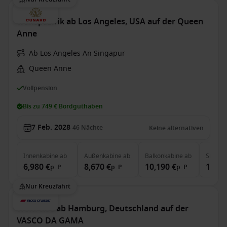
Transpazifik ab Los Angeles, USA auf der Queen
Anne
Ab Los Angeles An Singapur
Queen Anne
Vollpension
Bis zu 749 € Bordguthaben
7 Feb. 2028
46
Nächte
Keine alternativen
Innenkabine
ab
Außenkabine
ab
Balkonkabine
ab
Suite
a
6,980 €
8,670 €
10,190 €
19,14
p. P.
p. P.
p. P.
Nur Kreuzfahrt
Weltreise ab Hamburg, Deutschland auf der
VASCO DA GAMA