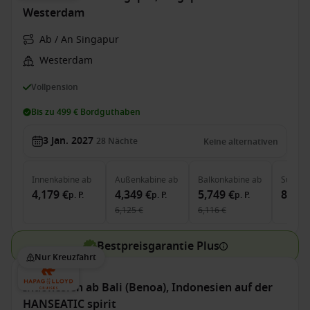
Westerdam
Ab / An Singapur
Westerdam
Vollpension
Bis zu 499 € Bordguthaben
3 Jan. 2027
28
Nächte
Keine alternativen
Innenkabine
ab
Außenkabine
ab
Balkonkabine
ab
Suite
a
4,179 €
4,349 €
5,749 €
8,199
p. P.
p. P.
p. P.
6,125 €
6,116 €
Bestpreisgarantie Plus
Nur Kreuzfahrt
Indonesien ab Bali (Benoa), Indonesien auf der
HANSEATIC spirit