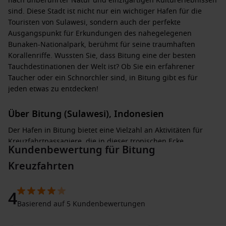
nach unberührter Natur und einzigartigen Kulturerlebnissen
sind. Diese Stadt ist nicht nur ein wichtiger Hafen für die
Touristen von Sulawesi, sondern auch der perfekte
Ausgangspunkt für Erkundungen des nahegelegenen
Bunaken-Nationalpark, berühmt für seine traumhaften
Korallenriffe. Wussten Sie, dass Bitung eine der besten
Tauchdestinationen der Welt ist? Ob Sie ein erfahrener
Taucher oder ein Schnorchler sind, in Bitung gibt es für
jeden etwas zu entdecken!
Über Bitung (Sulawesi), Indonesien
Der Hafen in Bitung bietet eine Vielzahl an Aktivitäten für
Kreuzfahrtpassagiere, die in dieser tropischen Ecke
Kundenbewertung für Bitung
Indonesiens ankommen. Bei Ihrem Aufenthalt haben Sie die
Möglichkeit, den Bunaken-Nationalpark zu besuchen, wo Sie
Kreuzfahrten
unglaubliche Unterwasserwelten mit einer Fülle an
maritimem Leben erleben können. Tauch- und
4
Schnorcheltouren werden regelmäßig angeboten, und die
Basierend auf 5 Kundenbewertungen
klaren Gewässer sind ideal, um bunte Fische und Korallen zu
beobachten.