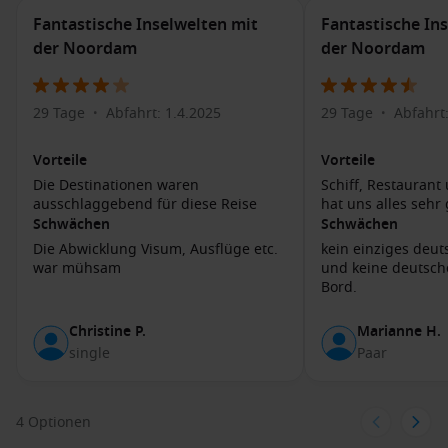
Fantastische Inselwelten mit
Fantastische In
Sie können auch lokale Kulturen und Traditionen
der Noordam
der Noordam
kennenlernen. Bitung ist eine kulturell vielfältige Stadt, in
der Sie traditionelle Fabrikationen und Kunstwerke
entdecken können. Nutzen Sie die Gelegenheit, lokale Märkte
29 Tage
Abfahrt: 1.4.2025
29 Tage
Abfahrt
•
•
zu besuchen, wo Sie frisch gefangenen Fisch, tropische
Früchte und einzigartige Souvenirs kaufen können. Ein
Vorteile
Vorteile
weiteres empfehlenswertes Anliegen ist der Besuch von
Die Destinationen waren
Schiff, Restaurant
lokalen Restaurants, um die köstlichen delicacies der
ausschlaggebend für diese Reise
hat uns alles sehr 
indonesischen Küche zu genießen, wie „Nasi Goreng“ oder
Schwächen
Schwächen
„Sate.“.
Die Abwicklung Visum, Ausflüge etc.
kein einziges deu
war mühsam
und keine deutsch
Häfen, die Sie möglicherweise vor oder nach
Bord.
Bitung besuchen
Christine P.
Marianne H.
Hong Kong,
China
: Hong Kong ist bekannt für seinen
single
Paar
atemberaubenden Hafen und die beeindruckende Skyline.
Besucher können die
Victoria
Peak-Seilbahn fahren, um
einen herrlichen Blick auf die Stadt zu genießen.
4 Optionen
Sydney, Australien
: Sydney zieht Touristen mit seinen