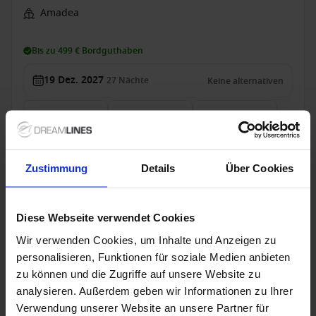
Amadea
Bis zu 499 € Bordguthaben
19 Dez. 2027
27
Nächte
Keine alternativen
Außenkabine
ab
Balkonkabine
ab
Suite
ab
6,499 €
7,999 €
13,499 €
p. P.
p. P.
p. P.
Nur Kreuzfahrt
Zustimmung
Details
Über Cookies
Weltreise ab Savona, Italien auf der Artania
Diese Webseite verwendet Cookies
Ab Savona An Bremerhaven
Wir verwenden Cookies, um Inhalte und Anzeigen zu
Artania
personalisieren, Funktionen für soziale Medien anbieten
zu können und die Zugriffe auf unsere Website zu
Bis zu 2499 € Bordguthaben
analysieren. Außerdem geben wir Informationen zu Ihrer
Verwendung unserer Website an unsere Partner für
18 Dez. 2026
149
Nächte
Keine alternativen