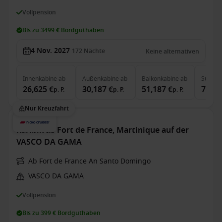
Vollpension
Bis zu 3499 € Bordguthaben
4 Nov. 2027
172
Nächte
Keine alternativen
Innenkabine
ab
Außenkabine
ab
Balkonkabine
ab
Suite
a
26,625 €
30,187 €
51,187 €
78,93
p. P.
p. P.
p. P.
Nur Kreuzfahrt
Karibik ab Fort de France, Martinique auf der
VASCO DA GAMA
Ab Fort de France An Santo Domingo
VASCO DA GAMA
Vollpension
Bis zu 399 € Bordguthaben