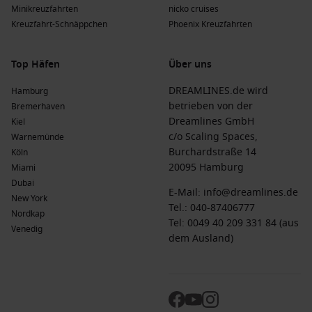
sind die Bedingungen ideal für Erkundungen und das
Minikreuzfahrten
nicko cruises
Genießen der Natur, da der Touristenandrang abnimmt.
Kreuzfahrt-Schnäppchen
Phoenix Kreuzfahrten
Winter
(
Dezember
,
Januar
,
Februar
)
: Die Temperaturen
schwanken zwischen 23 °C und 28 °C und bringen oft
Top Häfen
Über uns
kühlere Brisen, die das Erkunden im Freien angenehm
machen.
DREAMLINES.de wird
Hamburg
betrieben von der
Bremerhaven
Häufig gestellte Fragen zu Basse-Terre,
Dreamlines GmbH
Kiel
c/o Scaling Spaces,
Guadeloupe
Warnemünde
Burchardstraße 14
Köln
Was ist die typische Kostenstruktur einer Kreuzfahrt?
20095 Hamburg
Miami
Dubai
E-Mail:
info@dreamlines.de
Eine einwöchige Kreuzfahrt nach Basse-Terre liegt in der
New York
Tel.:
040-87406777
Regel zwischen 800 € und 2.500 € für Standardkabinen,
Nordkap
Tel: 0049 40 209 331 84 (aus
während Luxuskreuzfahrten bis zu 5.000 € kosten können,
Venedig
dem Ausland)
abhängig von der Reederei und Kabinenkategorie.
Was kann ich für Kosten für Speisen und Getränke erwarten?
Die Preise für Speisen und Getränke an Bord variieren