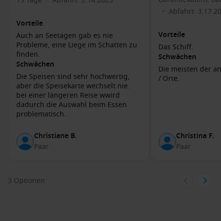
15 Tage
Abfahrt: 2.14.2025
•
Abfahrt: 3.17.2
•
Weitere Aktivitäten, die Sie als Kreuzfahrtpassagier in Basse-
Vorteile
Terre unternehmen können, sind der Besuch der
Vorteile
Auch an Seetagen gab es nie
wunderschönen Strände, wie dem „Plage de la Rosette“, oder
Probleme, eine Liege im Schatten zu
Das Schiff.
Schnorchelausflüge zu den Korallenriffen, die die Küste
finden.
Schwächen
umgeben. Auch ein Stadtbummel durch die charmanten
Schwächen
Die meisten der a
Gassen von Basse-Terre ist sehr empfehlenswert.
Die Speisen sind sehr hochwertig,
/ Orte.
aber die Speisekarte wechselt nie.
Häfen, die Sie möglicherweise vor oder nach
bei einer längeren Reise wwird
dadurch die Auswahl beim Essen
Basse-Terre besuchen
problematisch.
Roseau
,
Dominica
: Diese Hauptstadt der Dominica ist
bekannt für ihre natürliche Schönheit und Wasserfälle.
Christiane B.
Christina F.
Besuchen Sie die beeindruckenden Trafalgar Falls oder die
Paar
Paar
Regenwälder im Morne Trois Pitons Nationalpark.
Basseterre
, Saint Kitts und
Nevis
: Basseterre bietet eine
3 Optionen
Mischung aus Geschichte und Kultur, wo Sie die
beeindruckenden Forts und das Nationalmuseum
erkunden können. Die Strände in der Umgebung sind
ebenfalls einladend für einen entspannten Tag.