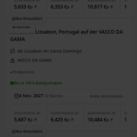
Innenkabine
ab
Außenkabine
ab
Balkonkabine
ab
Suite
a
5,633 €
6,353 €
10,817 €
16,66
p. P.
p. P.
p. P.
Nur Kreuzfahrt
Karibik ab Lissabon, Portugal auf der VASCO DA
GAMA
Ab Lissabon An Santo Domingo
VASCO DA GAMA
Vollpension
Bis zu 749 € Bordguthaben
4 Nov. 2027
32
Nächte
Keine alternativen
Innenkabine
ab
Außenkabine
ab
Balkonkabine
ab
Suite
a
5,687 €
6,425 €
10,484 €
16,08
p. P.
p. P.
p. P.
Nur Kreuzfahrt