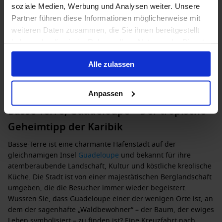
soziale Medien, Werbung und Analysen weiter. Unsere
Partner führen diese Informationen möglicherweise mit
Außenkabine
ab
Balkonkabine
ab
Suite
ab
weiteren Daten zusammen, die Sie ihnen bereitgestellt
25,999 €
38,999 €
58,499 €
p. P.
p. P.
p. P.
haben oder die sie im Rahmen Ihrer Nutzung der Dienste
gesammelt haben.
Alle zulassen
Anpassen
Basse-Terre, Guadeloupe – Der tropische
Geheimtipp der Karibik
Basse-Terre ist eine charmante Hafenstadt auf der
gleichnamigen Insel
Guadeloupe
und bekannt für ihre
atemberaubende Landschaft, Kultur und köstliche kreolische
Küche. Die Stadt ist von einer majestätischen Berglandschaft
umgeben, die die Besucher immer wieder begeistert.
Wussten Sie, dass Guadeloupe einer der wenigen Orte ist, an
dem der sagenhafte „Waldbewohner“ – der Baum, der ewiges
Leben symbolisiert – zu finden ist? Eine Kreuzfahrt nach