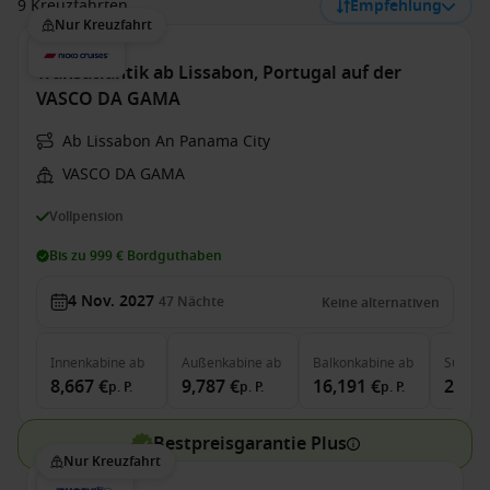
9 Kreuzfahrten
Empfehlung
Nur Kreuzfahrt
Transatlantik ab Lissabon, Portugal auf der
VASCO DA GAMA
Ab Lissabon An Panama City
VASCO DA GAMA
Vollpension
Bis zu 999 € Bordguthaben
4 Nov. 2027
47
Nächte
Keine alternativen
Innenkabine
ab
Außenkabine
ab
Balkonkabine
ab
Suite
a
8,667 €
9,787 €
16,191 €
24,88
p. P.
p. P.
p. P.
Bestpreisgarantie Plus
Nur Kreuzfahrt