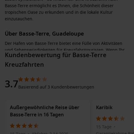
Basse-Terre ermöglicht es Ihnen, die Schönheit dieser
tropischen Oase zu erkunden und in die lokale Kultur
einzutauchen.
Über Basse-Terre, Guadeloupe
Der Hafen von Basse-Terre bietet eine Fülle von Aktivitäten
und Sehenswürdigkeiten für Kreuzfahrttouristen. Wenn Ihr
Kundenbewertung für Basse-Terre
Schiff anlegt, können Sie die Altstadt mit ihren bunten
Häusern und dem charmanten Marktplatz erkunden, wo
Kreuzfahrten
lokale Händler alles von frischen Früchten bis hin zu
handgefertigten Souvenirs anbieten.
3.7
Basierend auf 3 Kundenbewertungen
Ein Highlight ist der Besuch des Nationalparks La Grande
Soufrière, wo Sie einen der höchsten aktiven Vulkane der
Karibik
erklimmen können. Diese Wanderung bietet nicht nur
Außergewöhnliche Reise über
Karibik
atemberaubende Ausblicke, sondern auch die Möglichkeit,
Basse-Terre in 16 Tagen
die einzigartigen Pflanzen- und Tierarten der Region zu
beobachten. Für Naturliebhaber gibt es zahlreiche
15 Tage
•
Wanderwege, die durch üppige Regenwälder führen.
Garantiekabine Bal