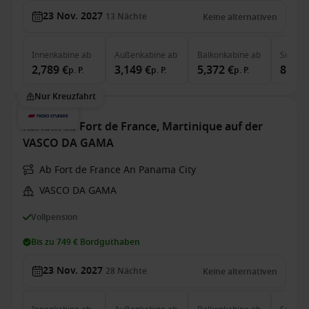
23 Nov. 2027
13
Nächte
Keine alternativen
Innenkabine
ab
Außenkabine
ab
Balkonkabine
ab
Suite
a
2,789 €
3,149 €
5,372 €
8,270
p. P.
p. P.
p. P.
Nur Kreuzfahrt
Karibik ab Fort de France, Martinique auf der
VASCO DA GAMA
Ab Fort de France An Panama City
VASCO DA GAMA
Vollpension
Bis zu 749 € Bordguthaben
23 Nov. 2027
28
Nächte
Keine alternativen