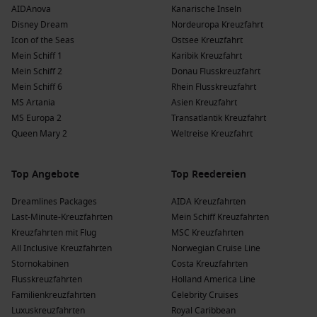
Savona
abreisen.
AIDAnova
Kanarische Inseln
Disney Dream
Nordeuropa Kreuzfahrt
Explora Journeys
: Explora Journeys hat eine Flotte von 2
Icon of the Seas
Ostsee Kreuzfahrt
Schiffen, wobei
EXPLORA II
häufig nach Basse-Terre fährt.
Mein Schiff 1
Karibik Kreuzfahrt
Diese Reederei bietet eine exklusive, gehobene
Mein Schiff 2
Donau Flusskreuzfahrt
Kreuzfahrterfahrung, oft ab
Miami, Florida
, USA.
Mein Schiff 6
Rhein Flusskreuzfahrt
MS Artania
Asien Kreuzfahrt
Die Vorteile einer Kreuzfahrt nach Basse-Terre,
MS Europa 2
Transatlantik Kreuzfahrt
Guadeloupe zu verschiedenen Jahreszeiten
Queen Mary 2
Weltreise Kreuzfahrt
Frühling
(
März
,
April
,
Mai
)
: Die Temperaturen liegen
zwischen 24 °C und 30 °C. Diese Zeit ist ideal, um die Natur
Top Angebote
Top Reedereien
zu erkunden und die blühende Flora und Fauna zu
genießen.
Dreamlines Packages
AIDA Kreuzfahrten
Last-Minute-Kreuzfahrten
Mein Schiff Kreuzfahrten
Sommer
(
Juni
,
Juli
,
August
)
: Die Temperaturen variieren
Kreuzfahrten mit Flug
MSC Kreuzfahrten
zwischen 25 °C und 32 °C. Der Sommer ist perfekt für
All Inclusive Kreuzfahrten
Norwegian Cruise Line
Strandaktivitäten und Wassersport, auch wenn es
Stornokabinen
Costa Kreuzfahrten
gelegentlich zu kurzen Regenschauern kommen kann.
Flusskreuzfahrten
Holland America Line
Herbst
(
September
,
Oktober
,
November
)
: Die
Familienkreuzfahrten
Celebrity Cruises
Temperaturen liegen zwischen 24 °C und 30 °C. Im Herbst
Luxuskreuzfahrten
Royal Caribbean