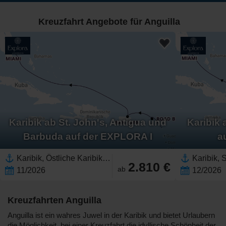
Kreuzfahrt Angebote für Anguilla
Karibik ab St. John's, Antigua und
Karibik 
Barbuda auf der EXPLORA I
a
Karibik, Östliche Karibik,Puerto Rico,Antigua,Antigua und Barbuda,Südliche Karibik,Vereinigte Staaten,Nordamerika,Florida,Anguilla
2.810 €
ab
11/2026
12/2026
Kreuzfahrten Anguilla
Anguilla ist ein wahres Juwel in der Karibik und bietet Urlaubern
die Möglichkeit, bei einer Kreuzfahrt die idyllische Schönheit der