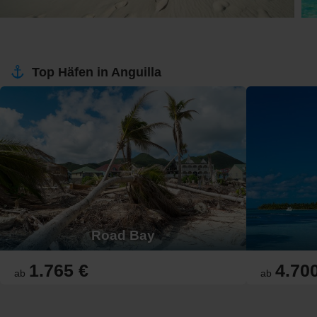
Top Häfen in Anguilla
Road Bay
1.765 €
4.70
ab
ab