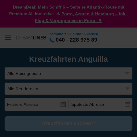
DreamDeal: Mein Schiff 6 – Seltene Atlantik-Route mit
Premium All Inclusive. ⚓
Porto, Azoren & Hamburg – inkl.
Flug & Vorprogramm in Porto. 🍷
Kontaktieren Sie einen Experten
040 - 228 975 89
Kreuzfahrten Anguilla
Alle Reisegebiete
Alle Reedereien
Frühere Abreise
Späteste Abreise
Kreuzfahrten suchen