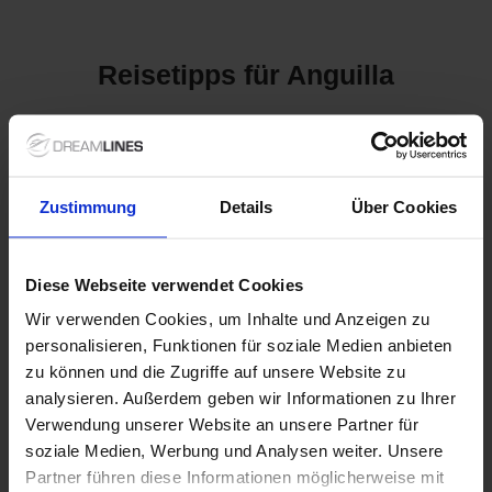
Reisetipps für Anguilla
Kreuzfahrten nach Anguilla:
Entdecken Sie das Paradies
Zustimmung
Details
Über Cookies
in der
Karibik
Anguilla, eine atemberaubende Karibikinsel, ist bekannt für ihre
Diese Webseite verwendet Cookies
unberührten Strände, kristallklares Wasser und eine
Wir verwenden Cookies, um Inhalte und Anzeigen zu
entspannte Atmosphäre. Bei einer Kreuzfahrt nach Anguilla
personalisieren, Funktionen für soziale Medien anbieten
haben Sie die Gelegenheit, diese idyllische Insel zu erkunden
und die lokale Kultur kennenzulernen. Wussten Sie, dass
zu können und die Zugriffe auf unsere Website zu
Anguilla mehr als 30 wunderschöne Strände hat, von denen
analysieren. Außerdem geben wir Informationen zu Ihrer
viele als die besten der Welt gelten? Eine Kreuzfahrt bietet
Verwendung unserer Website an unsere Partner für
Ihnen den perfekten Zugang zu diesen versteckten Juwelen,
soziale Medien, Werbung und Analysen weiter. Unsere
während Sie den Komfort eines luxuriösen Kreuzfahrtschiffes
Partner führen diese Informationen möglicherweise mit
genießen.