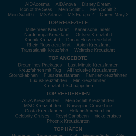
AIDAcosma
AIDAnova
Disney Dream
Häfen in Anguilla: Erleben Sie das
Icon of the Seas
Mein Schiff 1
Mein Schiff 2
Mein Schiff 6
MS Artania
MS Europa 2
Queen Mary 2
karibische Paradies
TOP REISEZIELE
Hier sind die beiden bekanntesten Häfen, die Sie während
Mittelmeer Kreuzfahrt
Kanarische Inseln
Nordeuropa Kreuzfahrt
Ostsee Kreuzfahrt
Ihrer Kreuzfahrt nach Anguilla besuchen können:
Karibik Kreuzfahrt
Donau Flusskreuzfahrt
Road Bay
:
Road Bay ist ein malerischer Hafen, ideal für
Rhein Flusskreuzfahrt
Asien Kreuzfahrt
einen entspannten Tag am Strand. Genießen Sie die weichen
Transatlantik Kreuzfahrt
Weltreise Kreuzfahrt
Sandstrände und das klare Wasser, oder probieren Sie
TOP ANGEBOTE
Wassersportarten wie Schnorcheln und Kajakfahren aus.
Dreamlines Packages
Last-Minute-Kreuzfahrten
Zahlreiche lokale Restaurants bieten eine Vielzahl karibischer
Kreuzfahrten mit Flug
All Inclusive Kreuzfahrten
Spezialitäten.
Stornokabinen
Flusskreuzfahrten
Familienkreuzfahrten
Luxuskreuzfahrten
Minikreuzfahrten
Sandy
Island
:
Dieses kleine Paradies ist ein unberührtes
Kreuzfahrt-Schnäppchen
Juwel, ideal für Tagesausflüge. Entspannen Sie am Strand,
TOP REEDEREIEN
genießen Sie die Ruhe und beobachten Sie die
AIDA Kreuzfahrten
Mein Schiff Kreuzfahrten
Meereslebewesen beim Schnorcheln direkt vom Ufer aus.
MSC Kreuzfahrten
Norwegian Cruise Line
Hier gibt es keine Hektik – nur Ruhe, entspannende Musik und
Costa Kreuzfahrten
Holland America Line
köstliche Häppchen, die von den Einheimischen angeboten
Celebrity Cruises
Royal Caribbean
nicko cruises
werden.
Phoenix Kreuzfahrten
TOP HÄFEN
Häfen außerhalb Anguillas, die Sie
Hamburg
Bremerhaven
Kiel
Warnemünde
Köln