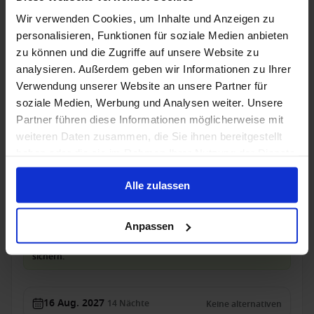
Innenkabine
ab
Balkonkabine
ab
Wir verwenden Cookies, um Inhalte und Anzeigen zu
3.049 €
3.609 €
p. P.
p. P.
personalisieren, Funktionen für soziale Medien anbieten
3.111 €
zu können und die Zugriffe auf unsere Website zu
analysieren. Außerdem geben wir Informationen zu Ihrer
Kreuzfahrt mit Flug, Hotel, Ausflüge
Verwendung unserer Website an unsere Partner für
Mein Schiff 6 - Seltene Atlantik-Route mit
soziale Medien, Werbung und Analysen weiter. Unsere
Premium All Inclusive: Porto, Azoren & Hamburg
Partner führen diese Informationen möglicherweise mit
weiteren Daten zusammen, die Sie ihnen bereitgestellt
Ab Leixoes An Hamburg
haben oder die sie im Rahmen Ihrer Nutzung der Dienste
Mein Schiff 6
gesammelt haben.
Alle zulassen
Dreamlines Package
Zug zum Flug
Alles Inklusive
Getränke
Trinkgelder
Anpassen
Nur für kurze Zeit: DreamDeal bis 11.08.2026, 14:59 Uhr
sichern.
16 Aug. 2027
14
Nächte
Keine alternativen