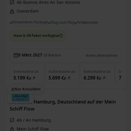
Ab Buenos Aires An San Antonio
Oosterdam
Dreamlines Package
Zug zum Flug
Vollpension
Have It All Paket verfügbar
5 März 2027
20
Nächte
Keine alternativen
Innenkabine
ab
Außenkabine
ab
Balkonkabine
ab
Suite
a
5.199 €
5.699 €
6.299 €
7.249
p. P.
p. P.
p. P.
Nur Kreuzfahrt
Karibik ab Hamburg, Deutschland auf der Mein
Schiff Flow
Ab / An Hamburg
Mein Schiff Flow