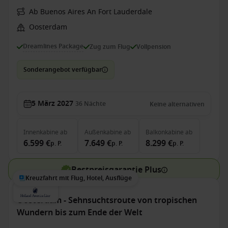
Ab Buenos Aires An Fort Lauderdale
Oosterdam
Dreamlines Package
Zug zum Flug
Vollpension
Sonderangebot verfügbar
5 März 2027
36
Nächte
Keine alternativen
Innenkabine
ab
Außenkabine
ab
Balkonkabine
ab
6.599 €
7.649 €
8.299 €
p. P.
p. P.
p. P.
Bestpreisgarantie Plus
Kreuzfahrt mit Flug, Hotel, Ausflüge
Oosterdam - Sehnsuchtsroute von tropischen
Wundern bis zum Ende der Welt