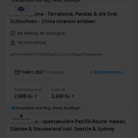
Kreuzfahrt mit Flug, Hotel, Ausflüge
Victoria Jenna - Terrakotta, Pandas & die Drei
Schluchten – China intensiv erleben
Ab Peking An Shanghai
Victoria Jenna
Dreamlines Package
Zug zum Flug
Trinkgelder
7 März 2027
2 Alternativen
15
Nächte
Balkonkabine
ab
Suite
ab
2.699 €
3.249 €
p. P.
p. P.
Kreuzfahrt mit Flug, Hotel, Ausflüge
Westerdam – spektakuläre Pazifik-Route: Hawaii,
Südsee & Neuseeland inkl. Seattle & Sydney