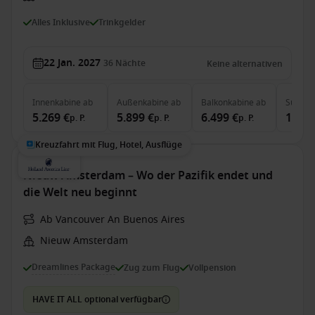
Alles Inklusive
Trinkgelder
22 Jan. 2027
36
Nächte
Keine alternativen
Innenkabine
ab
Außenkabine
ab
Balkonkabine
ab
Suite
a
5.269 €
5.899 €
6.499 €
15.09
p. P.
p. P.
p. P.
Kreuzfahrt mit Flug, Hotel, Ausflüge
Nieuw Amsterdam – Wo der Pazifik endet und
die Welt neu beginnt
Ab Vancouver An Buenos Aires
Nieuw Amsterdam
Dreamlines Package
Zug zum Flug
Vollpension
HAVE IT ALL optional verfügbar