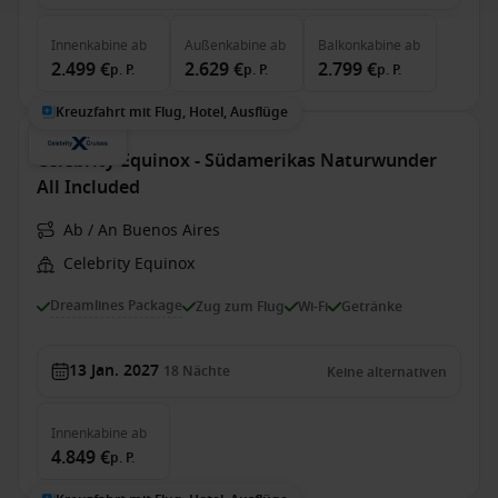
Innenkabine
ab
Außenkabine
ab
Balkonkabine
ab
2.499 €
2.629 €
2.799 €
p. P.
p. P.
p. P.
Kreuzfahrt mit Flug, Hotel, Ausflüge
Celebrity Equinox - Südamerikas Naturwunder
All Included
Ab / An Buenos Aires
Celebrity Equinox
Dreamlines Package
Zug zum Flug
Wi-Fi
Getränke
13 Jan. 2027
18
Nächte
Keine alternativen
Innenkabine
ab
4.849 €
p. P.