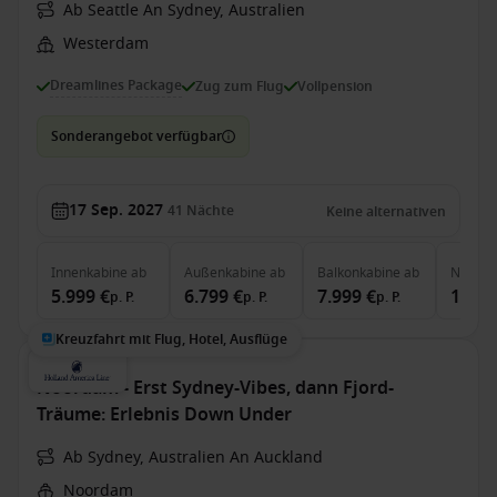
Ab Seattle An Sydney, Australien
Westerdam
Dreamlines Package
Zug zum Flug
Vollpension
Sonderangebot verfügbar
17 Sep. 2027
41
Nächte
Keine alternativen
Innenkabine
ab
Außenkabine
ab
Balkonkabine
ab
Neptun
5.999 €
6.799 €
7.999 €
14.19
p. P.
p. P.
p. P.
Kreuzfahrt mit Flug, Hotel, Ausflüge
Noordam - Erst Sydney-Vibes, dann Fjord-
Träume: Erlebnis Down Under
Ab Sydney, Australien An Auckland
Noordam