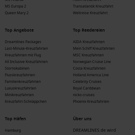
MS Europa 2
Transatlantik Kreuzfahrt
Queen Mary 2
Weltreise Kreuzfahrt
Top Angebote
Top Reedereien
Dreamlines Packages
AIDA Kreuzfahrten
Last-Minute-Kreuzfahrten
Mein Schiff Kreuzfahrten
Kreuzfahrten mit Flug
MSC Kreuzfahrten
All Inclusive Kreuzfahrten
Norwegian Cruise Line
Stornokabinen
Costa Kreuzfahrten
Flusskreuzfahrten
Holland America Line
Familienkreuzfahrten
Celebrity Cruises
Luxuskreuzfahrten
Royal Caribbean
Minikreuzfahrten
nicko cruises
Kreuzfahrt-Schnäppchen
Phoenix Kreuzfahrten
Top Häfen
Über uns
DREAMLINES.de wird
Hamburg