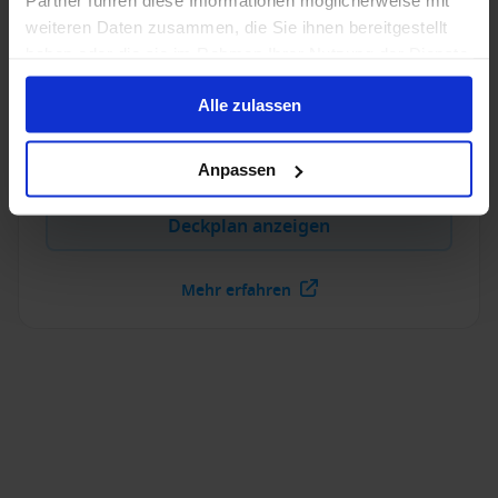
Partner führen diese Informationen möglicherweise mit
Auf dem luxuriösen Segelschiff werden Sie eine
weiteren Daten zusammen, die Sie ihnen bereitgestellt
unvergesslichen Zeit erleben, welche von Harmonie
haben oder die sie im Rahmen Ihrer Nutzung der Dienste
und Komfort geprägt ist.
gesammelt haben.
Baujahr
:
Währung
:
Alle zulassen
1990
EUR
Passagiere
:
170
Anpassen
Deckplan anzeigen
Mehr erfahren