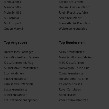
Mein Schiff 1
Karibik Kreuzfahrt
Mein Schiff 2
Donau Flusskreuzfahrt
Mein Schiff 6
Rhein Flusskreuzfahrt
MS Artania
Asien Kreuzfahrt
MS Europa 2
Transatlantik Kreuzfahrt
Queen Mary 2
Weltreise Kreuzfahrt
Top Angebote
Top Reedereien
Dreamlines Packages
AIDA Kreuzfahrten
Last-Minute-Kreuzfahrten
Mein Schiff Kreuzfahrten
Kreuzfahrten mit Flug
MSC Kreuzfahrten
All Inclusive Kreuzfahrten
Norwegian Cruise Line
Stornokabinen
Costa Kreuzfahrten
Flusskreuzfahrten
Holland America Line
Familienkreuzfahrten
Celebrity Cruises
Luxuskreuzfahrten
Royal Caribbean
Minikreuzfahrten
nicko cruises
Kreuzfahrt-Schnäppchen
Phoenix Kreuzfahrten