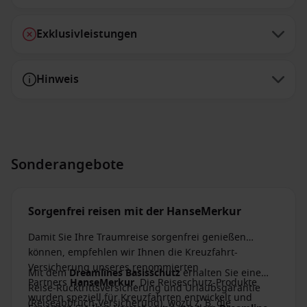
Exklusivleistungen
Hinweis
Sonderangebote
Sorgenfrei reisen mit der HanseMerkur
Damit Sie Ihre Traumreise sorgenfrei genießen
können, empfehlen wir Ihnen die Kreuzfahrt-
Versicherung unseres renommierten
Mit dem
Dreamlines Basisschutz
erhalten Sie eine
Partners
HanseMerkur
. Die Reiseschutz-Produkte
Reise-Rücktrittsversicherung und Urlaubsgarantie
wurden speziell für Kreuzfahrten entwickelt und
(Reiseabbruch-Versicherung), wozu z. B. die