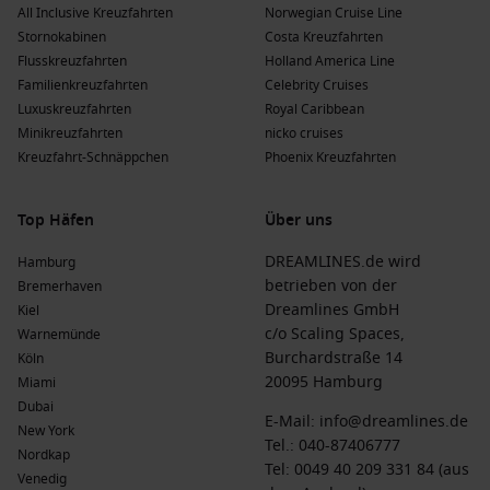
All Inclusive Kreuzfahrten
Norwegian Cruise Line
Stornokabinen
Costa Kreuzfahrten
Flusskreuzfahrten
Holland America Line
Familienkreuzfahrten
Celebrity Cruises
Luxuskreuzfahrten
Royal Caribbean
Minikreuzfahrten
nicko cruises
Kreuzfahrt-Schnäppchen
Phoenix Kreuzfahrten
Top Häfen
Über uns
DREAMLINES.de wird
Hamburg
betrieben von der
Bremerhaven
Dreamlines GmbH
Kiel
c/o Scaling Spaces,
Warnemünde
Burchardstraße 14
Köln
20095 Hamburg
Miami
Dubai
E-Mail:
info@dreamlines.de
New York
Tel.:
040-87406777
Nordkap
Tel: 0049 40 209 331 84 (aus
Venedig