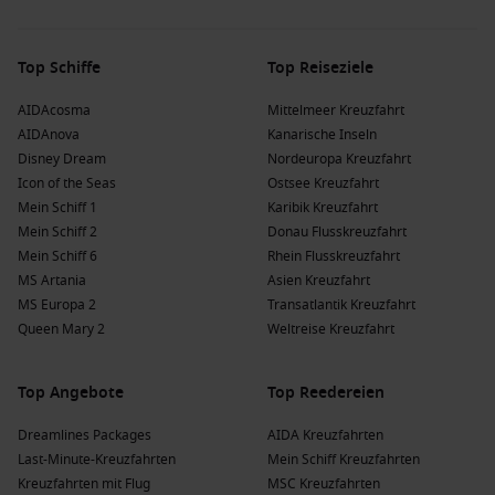
Top Schiffe
Top Reiseziele
AIDAcosma
Mittelmeer Kreuzfahrt
AIDAnova
Kanarische Inseln
Disney Dream
Nordeuropa Kreuzfahrt
Icon of the Seas
Ostsee Kreuzfahrt
Mein Schiff 1
Karibik Kreuzfahrt
Mein Schiff 2
Donau Flusskreuzfahrt
Mein Schiff 6
Rhein Flusskreuzfahrt
MS Artania
Asien Kreuzfahrt
MS Europa 2
Transatlantik Kreuzfahrt
Queen Mary 2
Weltreise Kreuzfahrt
Top Angebote
Top Reedereien
Dreamlines Packages
AIDA Kreuzfahrten
Last-Minute-Kreuzfahrten
Mein Schiff Kreuzfahrten
Kreuzfahrten mit Flug
MSC Kreuzfahrten