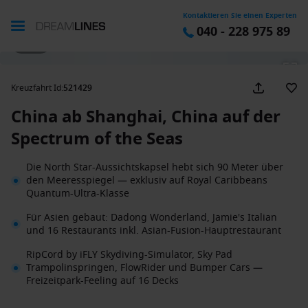
Kontaktieren Sie einen Experten
040 - 228 975 89
1 / 19
Kreuzfahrt Id
:
521429
China ab Shanghai, China auf der
Spectrum of the Seas
Die North Star-Aussichtskapsel hebt sich 90 Meter über
den Meeresspiegel — exklusiv auf Royal Caribbeans
Quantum-Ultra-Klasse
Für Asien gebaut: Dadong Wonderland, Jamie's Italian
und 16 Restaurants inkl. Asian-Fusion-Hauptrestaurant
RipCord by iFLY Skydiving-Simulator, Sky Pad
Trampolinspringen, FlowRider und Bumper Cars —
Freizeitpark-Feeling auf 16 Decks