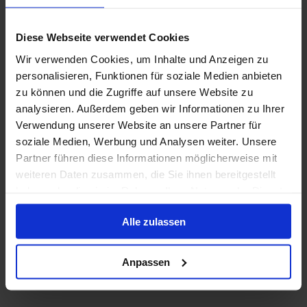
immersive Erlebnisse wie den Sky Pad bis hin zum
vielseitigen SeaPlex verbindet die Spectrum of the
Diese Webseite verwendet Cookies
Seas Technologie und Design zu einem innovativen
Wir verwenden Cookies, um Inhalte und Anzeigen zu
Kreuzfahrterlebnis mit interaktiven Bereichen.
Baujahr
:
Währung
:
personalisieren, Funktionen für soziale Medien anbieten
2019
USD
Passagiere
:
zu können und die Zugriffe auf unsere Website zu
analysieren. Außerdem geben wir Informationen zu Ihrer
5622
Verwendung unserer Website an unsere Partner für
soziale Medien, Werbung und Analysen weiter. Unsere
Deckplan anzeigen
Partner führen diese Informationen möglicherweise mit
weiteren Daten zusammen, die Sie ihnen bereitgestellt
Mehr erfahren
haben oder die sie im Rahmen Ihrer Nutzung der Dienste
gesammelt haben.
Alle zulassen
Anpassen