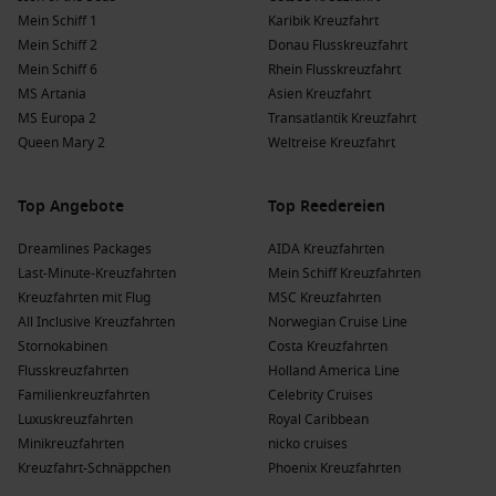
Mein Schiff 1
Karibik Kreuzfahrt
Mein Schiff 2
Donau Flusskreuzfahrt
Mein Schiff 6
Rhein Flusskreuzfahrt
MS Artania
Asien Kreuzfahrt
MS Europa 2
Transatlantik Kreuzfahrt
Queen Mary 2
Weltreise Kreuzfahrt
Top Angebote
Top Reedereien
Dreamlines Packages
AIDA Kreuzfahrten
Last-Minute-Kreuzfahrten
Mein Schiff Kreuzfahrten
Kreuzfahrten mit Flug
MSC Kreuzfahrten
All Inclusive Kreuzfahrten
Norwegian Cruise Line
Stornokabinen
Costa Kreuzfahrten
Flusskreuzfahrten
Holland America Line
Familienkreuzfahrten
Celebrity Cruises
Luxuskreuzfahrten
Royal Caribbean
Minikreuzfahrten
nicko cruises
Kreuzfahrt-Schnäppchen
Phoenix Kreuzfahrten