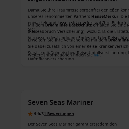
Damit Sie Ihre Traumreise sorgenfrei genießen kön
unseres renommierten Partners
HanseMerkur
. Die
entwickelt und lassen sich perfekt auf Ihre Bedürf
Mit dem
Dreamlines Basisschutz
erhalten Sie eine 
Sie:
(Reiseabbruch-Versicherung), wozu z. B. die Ersta
Verpassen des Landgang-Endes und der Reiseabbru
Erweitern Sie Ihre Versicherung mit dem
Dreamlin
Sie dabei zusätzlich von einer Reise-Krankenversich
Service mit Dolmetscher, Reise-Unfallversicherung,
Weitere Informationen finden Sie
hier
.
Haftpflichtversicherung.
Seven Seas Mariner
3.6
/5
1 Bewertungen
Der Seven Seas Mariner garantiert jedem den