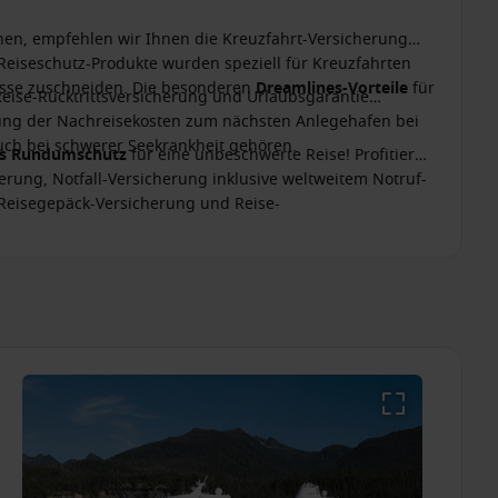
nen, empfehlen wir Ihnen die Kreuzfahrt-Versicherung
 Reiseschutz-Produkte wurden speziell für Kreuzfahrten
nisse zuschneiden. Die besonderen
Dreamlines-Vorteile
für
Reise-Rücktrittsversicherung und Urlaubsgarantie
ttung der Nachreisekosten zum nächsten Anlegehafen bei
ch bei schwerer Seekrankheit gehören.
es Rundumschutz
für eine unbeschwerte Reise! Profitieren
erung, Notfall-Versicherung inklusive weltweitem Notruf-
 Reisegepäck-Versicherung und Reise-