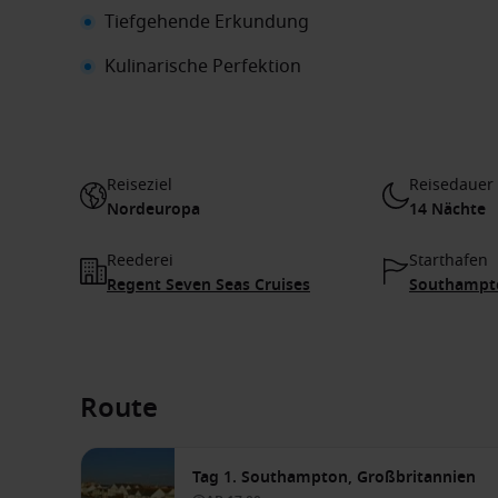
Tiefgehende Erkundung
Kulinarische Perfektion
Reiseziel
Reisedauer
Nordeuropa
14 Nächte
Reederei
Starthafen
Regent Seven Seas Cruises
Southampto
Route
Tag 1. Southampton, Großbritannien