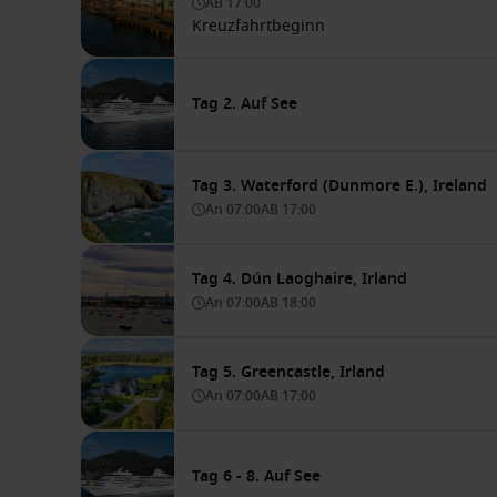
AB
17:00
Kreuzfahrtbeginn
Tag 2. Auf See
Tag 3. Waterford (Dunmore E.), Ireland
An
07:00
AB
17:00
Tag 4. Dún Laoghaire, Irland
An
07:00
AB
18:00
Tag 5. Greencastle, Irland
An
07:00
AB
17:00
Tag 6 - 8. Auf See