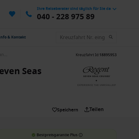
Ihre Reiseberater sind täglich für Sie da
040 - 228 975 89
Info & Kontakt
Britische Inseln ab Southampton, Großbritannien auf der Seven Seas Mariner
Kreuzfahrt Id
:
18895953
Seven Seas
Teilen
Speichern
Bestpreisgarantie Plus