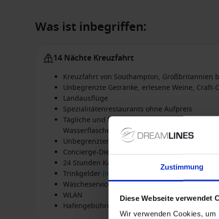
Was ist inbegriffen:
14 Nächte Kreuzfahrt
Kreuzfahrt von Southampton, Großbritannien bi
Unbegrenzte Getränke, erlesene Weine, Craft-C
Landausflüge
Spezialitätenrestaurants ohne Aufpreis
Tägliche und kostenfreie Auffüllung der Miniba
Wasserflaschen)
Unbegrenzter Zugang zu den Wellnesseinrich
Concierge-Dienste
24 Stunden Kabinenservice
Zustimmung
Trinkgelder
(mehr Details)
Wäscheservice
WLAN
Diese Webseite verwendet 
Hafengebühren
Wir verwenden Cookies, um I