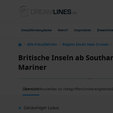
Kreuzfahrtangebote
Wann?
Inspiration
Dreamline
/
Alle Kreuzfahrten
/
Regent Seven Seas Cruises
/
Britische Inseln ab South
Mariner
1 / 11
Übersicht
Route
Was ist inbegriffen
Sonderangebote
S
Geräumiger Luxus