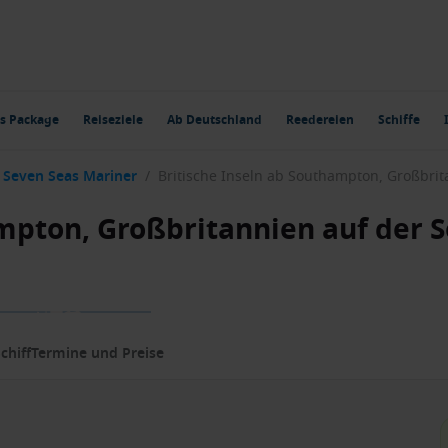
s Package
Reiseziele
Ab Deutschland
Reedereien
Schiffe
Seven Seas Mariner
/
ampton, Großbritannien auf der 
chiff
Termine und Preise