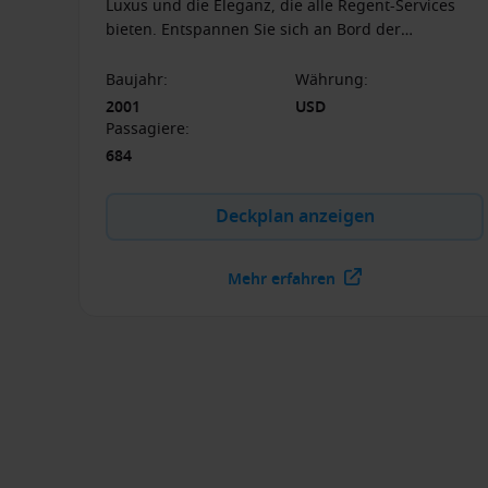
Luxus und die Eleganz, die alle Regent-Services
bieten. Entspannen Sie sich an Bord der
Kreuzfahrten, die Sie zu den schönsten Orten der
Erde bringen.
Baujahr
:
Währung
:
2001
USD
Passagiere
:
684
Deckplan anzeigen
Mehr erfahren