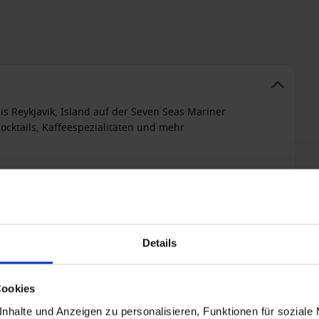
s Reykjavik, Island auf der Seven Seas Mariner
ocktails, Kaffeespezialitäten und mehr
r in der Suite (Erfrischungsgetränke, Bier und
tungen
Details
Cookies
nhalte und Anzeigen zu personalisieren, Funktionen für soziale