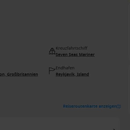
Kreuzfahrtschiff
Seven Seas Mariner
Endhafen
n, Großbritannien
Reykjavik, Island
Reiseroutenkarte anzeigen