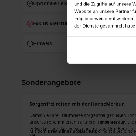
Optionale Leistungen
und die Zugriffe auf unsere 
Website an unsere Partner fü
möglicherweise mit weiteren
Exklusivleistungen
der Dienste gesammelt habe
Hinweis
Sonderangebote
Sorgenfrei reisen mit der HanseMerkur
Damit Sie Ihre Traumreise sorgenfrei genießen kön
unseres renommierten Partners
HanseMerkur
. Die
entwickelt und lassen sich perfekt auf Ihre Bedürf
Mit dem
Dreamlines Basisschutz
erhalten Sie eine 
Sie: