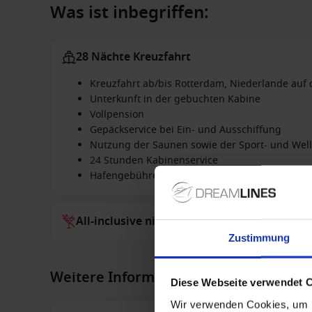
Was ist inbegriffen:
28 Nächte Kreuzfahrt
Kreuzfahrt ab/bis Rotterdam, Niederlande auf
Unterkunft in der gebuchten Kabine
Vollpension
Gepäckservice bei Ein- und Ausschiffung
Nutzung der Saunen sowie der Sport- und Wel
24 Stunden Kabinenservice
Hafengebühren
All-inclusive nicht inbegriffen
Zustimmung
Weitere Informationen
Diese Webseite verwendet 
Wir verwenden Cookies, um I