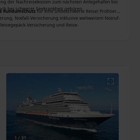
ttung der Nachreisekosten zum nächsten Anlegehafen bei
ch bei schwerer Seekrankheit gehören.
es Rundumschutz
für eine unbeschwerte Reise! Profitieren
erung, Notfall-Versicherung inklusive weltweitem Notruf-
 Reisegepäck-Versicherung und Reise-
1 / 31