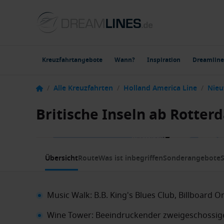
Kreuzfahrtangebote
Wann?
Inspiration
Dreamline
/
Alle Kreuzfahrten
/
Holland America Line
/
Nie
Britische Inseln ab Rotte
1 / 18
Übersicht
Route
Was ist inbegriffen
Sonderangebote
S
Music Walk: B.B. King's Blues Club, Billboard 
Wine Tower: Beeindruckender zweigeschossig