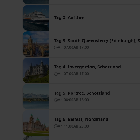
Tag 2. Auf See
Tag 3. South Queensferry (Edinburgh), 
An
07:00
AB
17:00
Tag 4. Invergordon, Schottland
An
07:00
AB
17:00
Tag 5. Portree, Schottland
An
08:00
AB
18:00
Tag 6. Belfast, Nordirland
An
11:00
AB
23:00