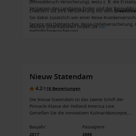
(Reiseabbruch-Versicherung), wozu z. B. die Ersta
Verpassen des Landgang-Endes und der Reiseabbru
Erweitern Sie Ihre Versicherung mit dem
Dreamlin
Sie dabei zusätzlich von einer Reise-Krankenversich
Service mit Dolmetscher, Reise-Unfallversicherung,
Weitere Informationen finden Sie
hier
.
Haftpflichtversicherung.
Nieuw Statendam
4.2
/5
19 Bewertungen
Die Nieuw Statendam ist das zweite Schiff der
Pinnacle-Klasse der Holland America Line.
Genießen Sie die innovativen Kulinarikkonzepte,
tanzen Sie zu Live-Musik oder lassen Sie sich von
der World Stage begeistern!
Baujahr
:
Passagiere
:
2017
2666