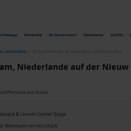
s Package
Reiseziele
Ab Deutschland
Reedereien
Schiffe
uw Statendam
/
Britische Inseln ab Rotterdam, Niederlande auf der Nieuw Statendam
rdam, Niederlande auf der Nieu
chiff
Termine und Preise
Onboard & Lincoln Center Stage
er Weinturm im Herzstück