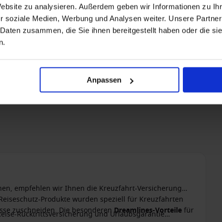
Website zu analysieren. Außerdem geben wir Informationen zu I
r soziale Medien, Werbung und Analysen weiter. Unsere Partner
 Daten zusammen, die Sie ihnen bereitgestellt haben oder die s
n.
Anpassen
nen, empfehlen wir Ihnen die Kreuzfahrt-Versicherung
 Reiseschutz-Produkte wurden speziell für Kreuzfahrten
nisse zuschneiden. Die besonderen
Dreamlines-Vorteile
für
Reise-Rücktrittsversicherung und Urlaubsgarantie