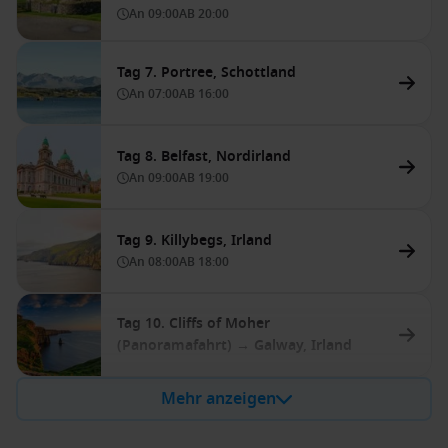
An
09:00
AB
20:00
Tag 7. Portree, Schottland
An
07:00
AB
16:00
Tag 8. Belfast, Nordirland
An
09:00
AB
19:00
Tag 9. Killybegs, Irland
An
08:00
AB
18:00
Tag 10. Cliffs of Moher
(Panoramafahrt) → Galway, Irland
Mehr anzeigen