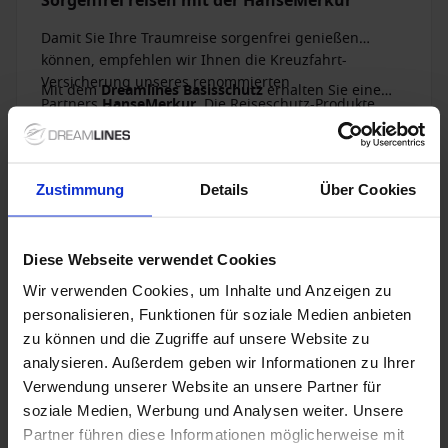
Sorgenfrei reisen mit der HanseMerkur
Damit Sie Ihre Traumreise sorgenfrei genießen
können, empfehlen wir Ihnen die Kreuzfahrt-
Versicherung unseres renommierten
Mit dem
Dreamlines Basisschutz
erhalten Sie eine
Partners
HanseMerkur
. Die Reiseschutz-Produkte
Reise-Rücktrittsversicherung und Urlaubsgarantie
wurden speziell für Kreuzfahrten entwickelt und
(Reiseabbruch-Versicherung), wozu z. B. die
Erweitern Sie Ihre Versicherung mit dem
Dreamlines
lassen sich perfekt auf Ihre Bedürfnisse zuschneiden.
Erstattung der Nachreisekosten zum nächsten
Rundumschutz
für eine unbeschwerte Reise!
Die besonderen
Dreamlines-Vorteile
für Sie:
Anlegehafen bei Verpassen des Landgang-Endes und
Profitieren Sie dabei zusätzlich von einer Reise-
Zustimmung
Details
Über Cookies
Weitere Informationen finden Sie
hier
.
der Reiseabbruch bei schwerer Seekrankheit
Krankenversicherung, Notfall-Versicherung inklusive
gehören.
weltweitem Notruf-Service mit Dolmetscher, Reise-
Unfallversicherung, Reisegepäck-Versicherung und
Diese Webseite verwendet Cookies
Reise-Haftpflichtversicherung.
Wir verwenden Cookies, um Inhalte und Anzeigen zu
1 / 31
personalisieren, Funktionen für soziale Medien anbieten
zu können und die Zugriffe auf unsere Website zu
analysieren. Außerdem geben wir Informationen zu Ihrer
Nieuw Statendam
Verwendung unserer Website an unsere Partner für
soziale Medien, Werbung und Analysen weiter. Unsere
4.2
/5
19 Bewertungen
Partner führen diese Informationen möglicherweise mit