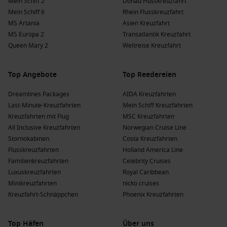
Mein Schiff 2
Donau Flusskreuzfahrt
Mein Schiff 6
Rhein Flusskreuzfahrt
MS Artania
Asien Kreuzfahrt
MS Europa 2
Transatlantik Kreuzfahrt
Queen Mary 2
Weltreise Kreuzfahrt
Top Angebote
Top Reedereien
Dreamlines Packages
AIDA Kreuzfahrten
Last-Minute-Kreuzfahrten
Mein Schiff Kreuzfahrten
Kreuzfahrten mit Flug
MSC Kreuzfahrten
All Inclusive Kreuzfahrten
Norwegian Cruise Line
Stornokabinen
Costa Kreuzfahrten
Flusskreuzfahrten
Holland America Line
Familienkreuzfahrten
Celebrity Cruises
Luxuskreuzfahrten
Royal Caribbean
Minikreuzfahrten
nicko cruises
Kreuzfahrt-Schnäppchen
Phoenix Kreuzfahrten
Top Häfen
Über uns