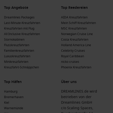
Top Angebote
Top Reedereien
Dreamlines Packages
AIDA Kreuzfahrten
Last-Minute-Kreuzfahrten
Mein Schiff Kreuzfahrten
Kreuzfahrten mit Flug
MSC Kreuzfahrten
All Inclusive Kreuzfahrten
Norwegian Cruise Line
Stornokabinen
Costa Kreuzfahrten
Flusskreuzfahrten
Holland America Line
Familienkreuzfahrten
Celebrity Cruises
Luxuskreuzfahrten
Royal Caribbean
Minikreuzfahrten
nicko cruises
Kreuzfahrt-Schnäppchen
Phoenix Kreuzfahrten
Top Häfen
Über uns
DREAMLINES.de wird
Hamburg
betrieben von der
Bremerhaven
Dreamlines GmbH
Kiel
c/o Scaling Spaces,
Warnemünde