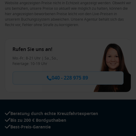
Website angezeigten Preise nicht in Echtzeit angezeigt werden. Obwohl wir
uns bemühen, unsere Preise so aktuell wie möglich zu halten, können die
hier angezeigten beworbenen Preise leicht von den Live-Preisen in
unserem Buchungssystem abweichen. Unsere Agentur behält sich das
Recht vor, Fehler ohne Strafe zu korrigieren.
Rufen Sie uns an!
Mo.-Fr.: 8-21 Uhr | Sa., So.,
Feiertage: 10-19 Uhr
040 - 228 975 89
Beratung durch echte Kreuzfahrtexperten
Bis zu 200 € Bordguthaben
Best-Preis-Garantie