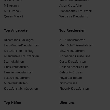
Mein Schiff 6
Rhein Flusskreuzfahrt
MS Artania
Asien Kreuzfahrt
MS Europa 2
Transatlantik Kreuzfahrt
Queen Mary 2
Weltreise Kreuzfahrt
Top Angebote
Top Reedereien
Dreamlines Packages
AIDA Kreuzfahrten
Last-Minute-Kreuzfahrten
Mein Schiff Kreuzfahrten
Kreuzfahrten mit Flug
MSC Kreuzfahrten
All Inclusive Kreuzfahrten
Norwegian Cruise Line
Stornokabinen
Costa Kreuzfahrten
Flusskreuzfahrten
Holland America Line
Familienkreuzfahrten
Celebrity Cruises
Luxuskreuzfahrten
Royal Caribbean
Minikreuzfahrten
nicko cruises
Kreuzfahrt-Schnäppchen
Phoenix Kreuzfahrten
Top Häfen
Über uns