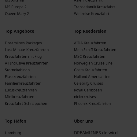
MS Artania
Asien Kreuzfahrt
MS Europa 2
Transatlantik Kreuzfahrt
Queen Mary 2
Weltreise Kreuzfahrt
Top Angebote
Top Reedereien
Dreamlines Packages
AIDA Kreuzfahrten
Last-Minute-Kreuzfahrten
Mein Schiff Kreuzfahrten
Kreuzfahrten mit Flug
MSC Kreuzfahrten
All Inclusive Kreuzfahrten
Norwegian Cruise Line
Stornokabinen
Costa Kreuzfahrten
Flusskreuzfahrten
Holland America Line
Familienkreuzfahrten
Celebrity Cruises
Luxuskreuzfahrten
Royal Caribbean
Minikreuzfahrten
nicko cruises
Kreuzfahrt-Schnäppchen
Phoenix Kreuzfahrten
Top Häfen
Über uns
DREAMLINES.de wird
Hamburg