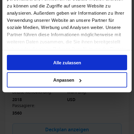
Unfallversicherung, Reisegepäck-Versicherung und
zu können und die Zugriffe auf unsere Website zu
Reise-Haftpflichtversicherung.
analysieren. Außerdem geben wir Informationen zu Ihrer
1 / 19
Verwendung unserer Website an unsere Partner für
soziale Medien, Werbung und Analysen weiter. Unsere
Partner führen diese Informationen möglicherweise mit
Royal Princess
weiteren Daten zusammen, die Sie ihnen bereitgestellt
haben oder die sie im Rahmen Ihrer Nutzung der Dienste
4.1
/5
32 Bewertungen
gesammelt haben.
Alle zulassen
Die Royal Princess besticht durch
abwechslungsreiches Unterhaltungsprogramm in
gemütlicher Atmosphäre. Lassen Sie sich von diesem
Anpassen
Ozeanjuwel zu den schönsten Küsten des Mittelmeers
verführen.
Letzte Renovierung
:
Währung
:
2018
USD
Passagiere
:
3560
Deckplan anzeigen