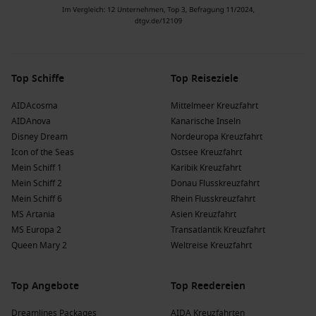
Top Schiffe
Top Reiseziele
AIDAcosma
Mittelmeer Kreuzfahrt
AIDAnova
Kanarische Inseln
Disney Dream
Nordeuropa Kreuzfahrt
Icon of the Seas
Ostsee Kreuzfahrt
Mein Schiff 1
Karibik Kreuzfahrt
Mein Schiff 2
Donau Flusskreuzfahrt
Mein Schiff 6
Rhein Flusskreuzfahrt
MS Artania
Asien Kreuzfahrt
MS Europa 2
Transatlantik Kreuzfahrt
Queen Mary 2
Weltreise Kreuzfahrt
Top Angebote
Top Reedereien
Dreamlines Packages
AIDA Kreuzfahrten