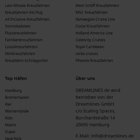
Last-Minute-Kreuzfahrten
Mein Schiff Kreuzfahrten
Kreuzfahrten mit Flug
MSC Kreuzfahrten
All Inclusive Kreuzfahrten
Norwegian Cruise Line
Stornokabinen
Costa Kreuzfahrten
Flusskreuzfahrten
Holland America Line
Familienkreuzfahrten
Celebrity Cruises
Luxuskreuzfahrten
Royal Caribbean
Minikreuzfahrten
nicko cruises
Kreuzfahrt-Schnäppchen
Phoenix Kreuzfahrten
Top Häfen
Über uns
DREAMLINES.de wird
Hamburg
betrieben von der
Bremerhaven
Dreamlines GmbH
Kiel
c/o Scaling Spaces,
Warnemünde
Burchardstraße 14
Köln
20095 Hamburg
Miami
Dubai
E-Mail:
info@dreamlines.de
New York