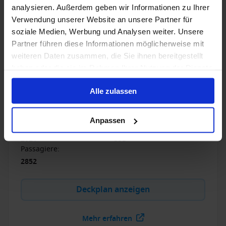
1 / 18
analysieren. Außerdem geben wir Informationen zu Ihrer
Verwendung unserer Website an unsere Partner für
soziale Medien, Werbung und Analysen weiter. Unsere
Celebrity Solstice
Partner führen diese Informationen möglicherweise mit
weiteren Daten zusammen, die Sie ihnen bereitgestellt
4.3
/5
23 Bewertungen
haben oder die sie im Rahmen Ihrer Nutzung der Dienste
gesammelt haben.
Die Celebrity Solstice wurde 2008 auf der Meyer Werft
Alle zulassen
in Papenburg gebaut und überrascht neben ihrer
großen Auswahl an Kabinen vor allem mit
außergewöhnlichen Freizeitangeboten.
Anpassen
Letzte Renovierung
:
Währung
:
2021
USD
Passagiere
:
2852
Deckplan anzeigen
Mehr erfahren