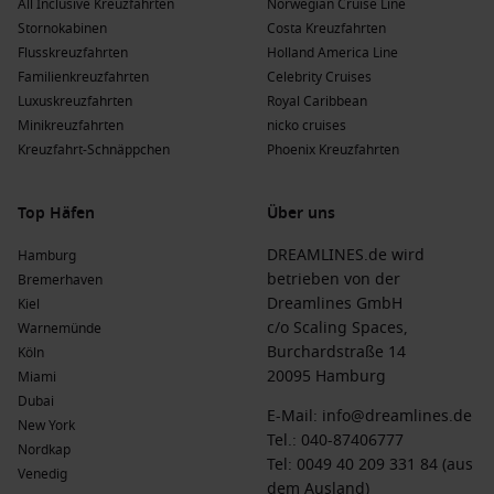
All Inclusive Kreuzfahrten
Norwegian Cruise Line
Stornokabinen
Costa Kreuzfahrten
Flusskreuzfahrten
Holland America Line
Familienkreuzfahrten
Celebrity Cruises
Luxuskreuzfahrten
Royal Caribbean
Minikreuzfahrten
nicko cruises
Kreuzfahrt-Schnäppchen
Phoenix Kreuzfahrten
Top Häfen
Über uns
DREAMLINES.de wird
Hamburg
betrieben von der
Bremerhaven
Dreamlines GmbH
Kiel
c/o Scaling Spaces,
Warnemünde
Burchardstraße 14
Köln
20095 Hamburg
Miami
Dubai
E-Mail:
info@dreamlines.de
New York
Tel.:
040-87406777
Nordkap
Tel: 0049 40 209 331 84 (aus
Venedig
dem Ausland)