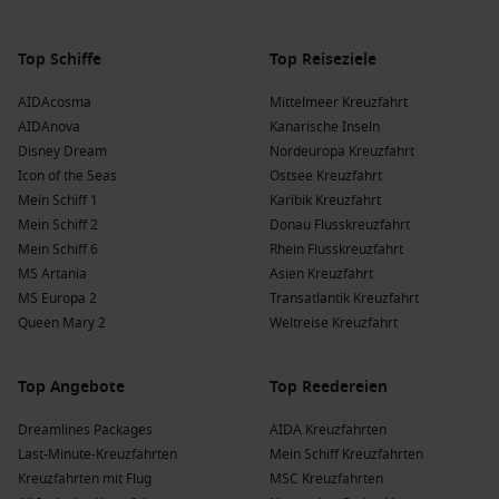
Top Schiffe
Top Reiseziele
AIDAcosma
Mittelmeer Kreuzfahrt
AIDAnova
Kanarische Inseln
Disney Dream
Nordeuropa Kreuzfahrt
Icon of the Seas
Ostsee Kreuzfahrt
Mein Schiff 1
Karibik Kreuzfahrt
Mein Schiff 2
Donau Flusskreuzfahrt
Mein Schiff 6
Rhein Flusskreuzfahrt
MS Artania
Asien Kreuzfahrt
MS Europa 2
Transatlantik Kreuzfahrt
Queen Mary 2
Weltreise Kreuzfahrt
Top Angebote
Top Reedereien
Dreamlines Packages
AIDA Kreuzfahrten
Last-Minute-Kreuzfahrten
Mein Schiff Kreuzfahrten
Kreuzfahrten mit Flug
MSC Kreuzfahrten