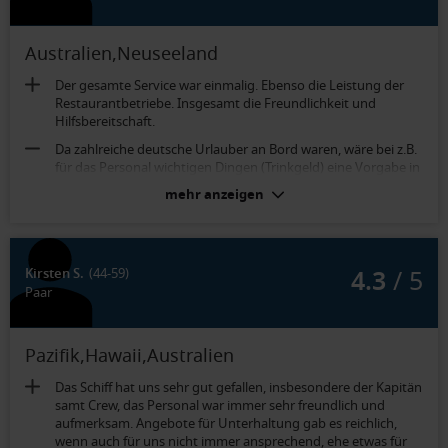
Australien,Neuseeland
Der gesamte Service war einmalig. Ebenso die Leistung der
Restaurantbetriebe. Insgesamt die Freundlichkeit und
Hilfsbereitschaft.
Da zahlreiche deutsche Urlauber an Bord waren, wäre bei z.B.
für das Personal wichtigen Dingen (Trinkgeld) eine Vorgabe in
deutsch sinnvoll. Bei Nachfragen erhielten wir auf englisch
mehr anzeigen
immer wieder andere Auskünfte.
Die Kabine war tiptop. Sauberkeit wurde groß geschrieben.
Alles wirklich bestens.
4.3
/ 5
Kirsten S.
(44-59)
Paar
Pazifik,Hawaii,Australien
Das Schiff hat uns sehr gut gefallen, insbesondere der Kapitän
samt Crew, das Personal war immer sehr freundlich und
aufmerksam. Angebote für Unterhaltung gab es reichlich,
wenn auch für uns nicht immer ansprechend, ehe etwas für