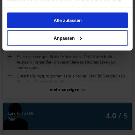
haben oder die sie im Rahmen Ihrer Nutzung der Dienste
gesammelt haben.
Alle zulassen
4.2
/ 5
Rudolf M.
(> 69)
Familie mit Kleinkindern
Anpassen
Erleben Sie Sydney, Akaroa und Auckland
Essen ist sehr gut. Beim Frühstück ist Größe und breite
Auswahl vorhanden, insbesondere asiatisches Essen ist
immer dabei.
Unterhaltungsprogramm sehr eintönig. Hält Im Vergleich zu
Royal Schiffe weit nicht mit.
mehr anzeigen
Balkonkabine: Celebrity Concierge (Kat. C2):
Positiv: Geräumig, deutsche Badarmatur. Großer Balkon.
Negativ: die Duschbrause ist nicht annehmbar.
4.0
/ 5
Lars H.
(60-69)
Paar