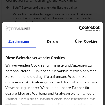
Genießen Sie Tauranga ab Auckland
ggf. heruntergelassen werden, so laut hört, dass an Schlaf
nicht mehr zu denken ist und das ganze Mobiliar der Kabine
Schiff, Service und vor allem die Essensqualität
vibriert. Hätten wir das gewusst, hätten wir keinesfalls den
Versuch am ersten Tag irgendwelche on-board Pakete zu
hohen Preis (mehr als doppelt so viel wie eine Balkonkabine)
verkaufen - sehr nervig!!! Am besten sagen man hat schon
bezahlt.
alles vorab gekauft
Balkonkabine Deluxe (Kat. 2D):
mehr anzeigen
Größe
Zustimmung
Details
Über Cookies
5.0
/ 5
K.
(44-59)
Paar
Diese Webseite verwendet Cookies
Wir verwenden Cookies, um Inhalte und Anzeigen zu
Genießen Sie Tauranga ab Auckland
personalisieren, Funktionen für soziale Medien anbieten
zu können und die Zugriffe auf unsere Website zu
Alles war super
analysieren. Außerdem geben wir Informationen zu Ihrer
Alles super gewesen
Verwendung unserer Website an unsere Partner für
soziale Medien, Werbung und Analysen weiter. Unsere
Balkonkabine: Celebrity Concierge (Kat. C3):
Partner führen diese Informationen möglicherweise mit
Die Kabine war klasse
mehr anzeigen
weiteren Daten zusammen, die Sie ihnen bereitgestellt