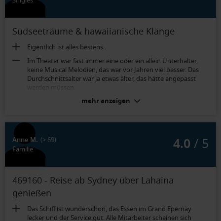
Singles
Südseeträume & hawaiianische Klänge
Eigentlich ist alles bestens .
Im Theater war fast immer eine oder ein allein Unterhalter,
keine Musical Melodien, das war vor Jahren viel besser. Das
Durchschnittsalter war ja etwas älter, das hätte angepasst
werden müssen.
mehr anzeigen
Balkonkabine Deluxe (Kat. 2C):
Das Bad hatte keine Handbrause , für Frauen unmöglich!!!
4.0
/ 5
Anne M.
(> 69)
Familie
469160 - Reise ab Sydney über Lahaina
genießen
Das Schiff ist wunderschön, das Essen im Grand Epernay
lecker und der Service gut. Alle Mitarbeiter scheinen sich