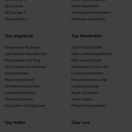
MS Artania
Asien Kreuzfahrt
MS Europa 2
Transatlantik Kreuzfahrt
Queen Mary 2
Weltreise Kreuzfahrt
Top Angebote
Top Reedereien
Dreamlines Packages
AIDA Kreuzfahrten
Last-Minute-Kreuzfahrten
Mein Schiff Kreuzfahrten
Kreuzfahrten mit Flug
MSC Kreuzfahrten
All Inclusive Kreuzfahrten
Norwegian Cruise Line
Stornokabinen
Costa Kreuzfahrten
Flusskreuzfahrten
Holland America Line
Familienkreuzfahrten
Celebrity Cruises
Luxuskreuzfahrten
Royal Caribbean
Minikreuzfahrten
nicko cruises
Kreuzfahrt-Schnäppchen
Phoenix Kreuzfahrten
Top Häfen
Über uns