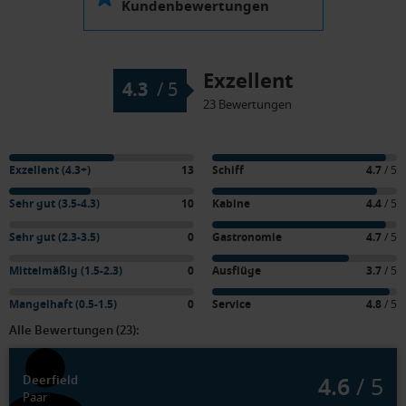
Kundenbewertungen
Exzellent
4.3
/
5
23 Bewertungen
Exzellent (4.3+)
13
Schiff
4.7
/ 5
Sehr gut (3.5-4.3)
10
Kabine
4.4
/ 5
Sehr gut (2.3-3.5)
0
Gastronomie
4.7
/ 5
Mittelmäßig (1.5-2.3)
0
Ausflüge
3.7
/ 5
Mangelhaft (0.5-1.5)
0
Service
4.8
/ 5
Alle Bewertungen (23):
4.6
/ 5
Deerfield
Paar