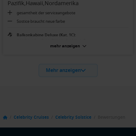
Pazifik,Hawaii,Nordamerika
gesamtheit der serviceangebote
Sostice braucht neue farbe
Balkonkabine Deluxe (Kat. 1C):
geschmackvoll, großzügig, funktionell
mehr anzeigen
Mehr anzeigen
/
Celebrity Cruises
/
Celebrity Solstice
/
Bewertungen