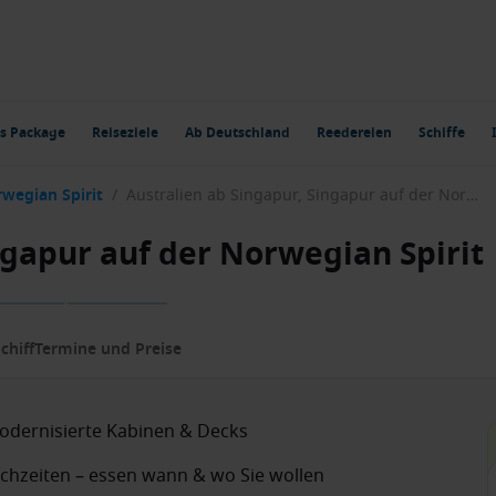
s Package
Reiseziele
Ab Deutschland
Reedereien
Schiffe
wegian Spirit
/
Australien ab Singapur, Singapur auf der Norwegian Spirit
ngapur auf der Norwegian Spirit
chiff
Termine und Preise
odernisierte Kabinen & Decks
ischzeiten – essen wann & wo Sie wollen