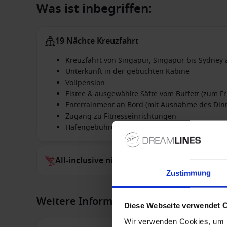
Was ist inbegriffen:
19 Nächte Kreuzfahrt
Kreuzfahrt von Singapur, Singapur bis Sydney 
Unterkunft in der gebuchten Kabine
Vollpension
Eistee & ausgewählte Säfte vom Buffett (zum Fr
Entertainment an Bord (mit Ausnahme des Din
Zugang zu Fitnesseinrichtungen
Hafengebühren
All-inclusive nicht inbegriffen
Zustimmung
Weitere Informationen
Diese Webseite verwendet 
Wir verwenden Cookies, um I