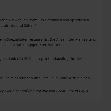
große Auswahl an Premium Getränken von Spirituosen
Softdrinks und Säften*.
e in Spezialitätenrestaurants. Die Anzahl der Mahlzeiten
ahlzeiten auf 7-tägigen Kreuzfahrten).
ghts dank US$ 50 Rabatt pro Landausflug für die 1.
uf See mit Freunden und Familie in Kontakt zu bleiben
paket nicht auf den Privatinseln Great Stirrup Cay &
en können die geltende Mehrwertsteuer und/oder andere
änke anfallen. Bitte beachten Sie hierzu die