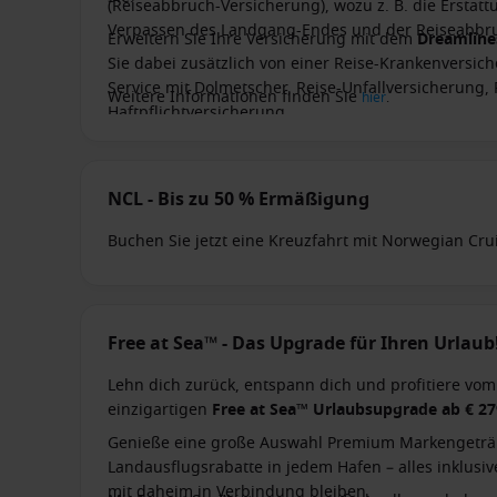
(Reiseabbruch-Versicherung), wozu z. B. die Ersta
Verpassen des Landgang-Endes und der Reiseabbru
Erweitern Sie Ihre Versicherung mit dem
Dreamlin
Sie dabei zusätzlich von einer Reise-Krankenversich
Service mit Dolmetscher, Reise-Unfallversicherung,
Weitere Informationen finden Sie
hier
.
Haftpflichtversicherung.
NCL - Bis zu 50 % Ermäßigung
Buchen Sie jetzt eine Kreuzfahrt mit Norwegian Cru
Kreuzfahrtpreis
(ohne Steuern & Hafengebühren). De
enthalten & limitiert.
Free at Sea™ - Das Upgrade für Ihren Urlaub
Lehn dich zurück, entspann dich und profitiere vom
einzigartigen
Free at Sea™ Urlaubsupgrade ab € 27
Genieße eine große Auswahl Premium Markengetränke
Landausflugsrabatte in jedem Hafen – alles inklus
mit daheim in Verbindung bleiben.