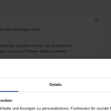
auf der Norwegian Spirit
ühstück), regulärer Kaffee, Tee & Eiswasser
ner- und Lunch-Theater-Entertainments)
+ All-inclusive hinzufügen
Details
Cookies
nhalte und Anzeigen zu personalisieren, Funktionen für soziale