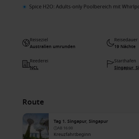
Spice H2O: Adults-only Poolbereich mit Whirl
Reiseziel
Reisedauer
Australien umrunden
19 Nächte
Reederei
Starthafen
NCL
Singapur, 
Route
Tag 1. Singapur, Singapur
AB
16:00
Kreuzfahrtbeginn