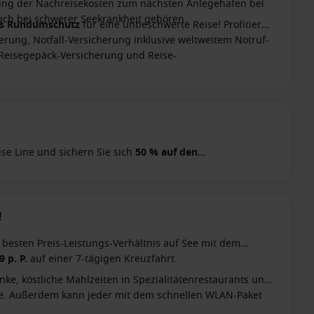
ttung der Nachreisekosten zum nächsten Anlegehafen bei
ch bei schwerer Seekrankheit gehören.
es Rundumschutz
für eine unbeschwerte Reise! Profitieren
erung, Notfall-Versicherung inklusive weltweitem Notruf-
 Reisegepäck-Versicherung und Reise-
ise Line und sichern Sie sich
50 % auf den
r Rabatt ist im angezeigten Kreuzfahrtpreis bereits
!
 besten Preis-Leistungs-Verhältnis auf See mit dem
9 p. P.
auf einer 7-tägigen Kreuzfahrt.
, köstliche Mahlzeiten in Spezialitätenrestaurants und
ive. Außerdem kann jeder mit dem schnellen WLAN-Paket