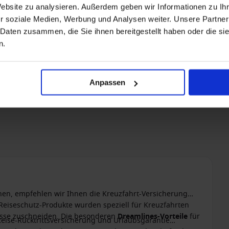
Website zu analysieren. Außerdem geben wir Informationen zu I
r soziale Medien, Werbung und Analysen weiter. Unsere Partner
 Daten zusammen, die Sie ihnen bereitgestellt haben oder die s
n.
Anpassen
nen, empfehlen wir Ihnen die Kreuzfahrt-Versicherung
 Reiseschutz-Produkte wurden speziell für Kreuzfahrten
nisse zuschneiden. Die besonderen
Dreamlines-Vorteile
für
Reise-Rücktrittsversicherung und Urlaubsgarantie