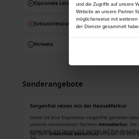
Optionale Leistungen
und die Zugriffe auf unsere 
Website an unsere Partner fü
möglicherweise mit weiteren
Exklusivleistungen
der Dienste gesammelt habe
Hinweis
Sonderangebote
Sorgenfrei reisen mit der HanseMerkur
Damit Sie Ihre Traumreise sorgenfrei genießen kön
unseres renommierten Partners
HanseMerkur
. Die
entwickelt und lassen sich perfekt auf Ihre Bedürf
Mit dem
Dreamlines Basisschutz
erhalten Sie eine 
Sie: