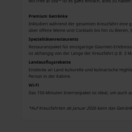
Mit Free at Sea™ ist es ganz einfach, alles zu haben:
Premium Getränke
Inkludiert während der gesamten Kreuzfahrt eine 
über offene Weine und Cocktails bis hin zu Bieren, 
Spezialitätenrestaurants
Restaurantpaket für einzigartige Gourmet-Erlebniss
ist abhängig von der Länge der Kreuzfahrt (z.B. 3 M
Landausflugsrabatte
Entdecke an Land kulturelle und kulinarische Highli
Person in der Kabine.
Wi-Fi
Das 150-Minuten Internetpaket ist ideal, um auch a
*Auf Kreuzfahrten ab Januar 2026 kann das Getränke
Harvest Caye genutzt werden. In ausgewählten Häf
Steuern auf die im Getränkepaket konsumierten Getr
Tagesinformationen an Bord.