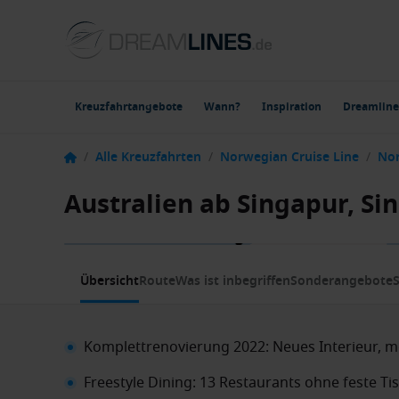
Kreuzfahrtangebote
Wann?
Inspiration
Dreamline
/
Alle Kreuzfahrten
/
Norwegian Cruise Line
/
Nor
Australien ab Singapur, Si
1 / 14
Übersicht
Route
Was ist inbegriffen
Sonderangebote
S
Komplettrenovierung 2022: Neues Interieur, m
Freestyle Dining: 13 Restaurants ohne feste T